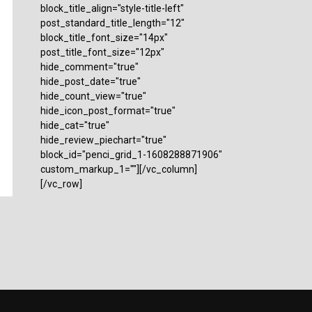
block_title_align="style-title-left"
post_standard_title_length="12"
block_title_font_size="14px"
post_title_font_size="12px"
hide_comment="true"
hide_post_date="true"
hide_count_view="true"
hide_icon_post_format="true"
hide_cat="true"
hide_review_piechart="true"
block_id="penci_grid_1-1608288871906"
custom_markup_1=""][/vc_column]
[/vc_row]