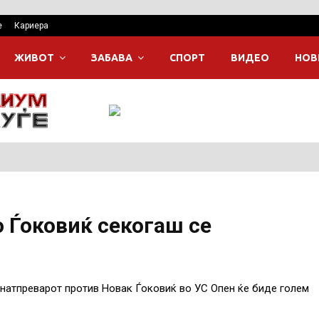
е
Кариера
ЖИВОТ
ЗАБАВА
СПОРТ
ВИДЕО
НОВ
 Ѓоковиќ секогаш се
натпреварот против Новак Ѓоковиќ во УС Опен ќе биде голем