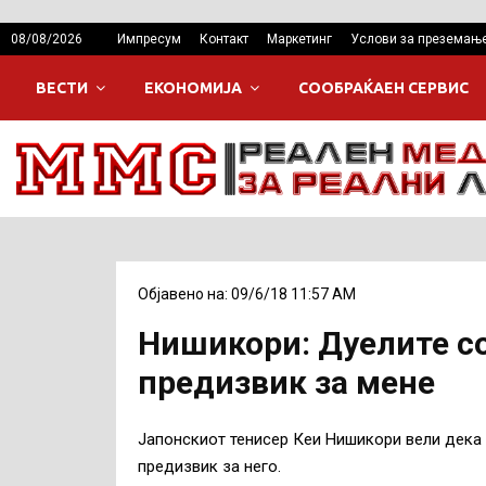
08/08/2026
Импресум
Контакт
Маркетинг
Услови за преземањ
ВЕСТИ
ЕКОНОМИЈА
СООБРАЌАЕН СЕРВИС
Објавено на: 09/6/18 11:57 AM
Нишикори: Дуелите со
предизвик за мене
Јапонскиот тенисер Кеи Нишикори вели дека 
предизвик за него.