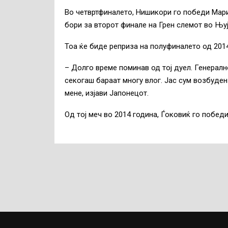
Во четвртфиналето, Нишикори го победи Мари
бори за второт финале на Грен слемот во Њуј
Тоа ќе биде реприза на полуфиналето од 2014
– Долго време поминав од тој дуел. Генерал
секогаш бараат многу влог. Јас сум возбуден
мене, изјави Јапонецот.
Од тој меч во 2014 година, Ѓоковиќ го побед