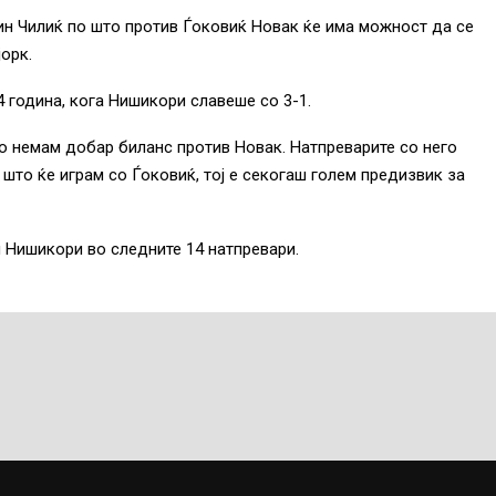
н Чилиќ по што против Ѓоковиќ Новак ќе има можност да се
орк.
 година, кога Нишикори славеше со 3-1.
но немам добар биланс против Новак. Натпреварите со него
 што ќе играм со Ѓоковиќ, тој е секогаш голем предизвик за
и Нишикори во следните 14 натпревари.