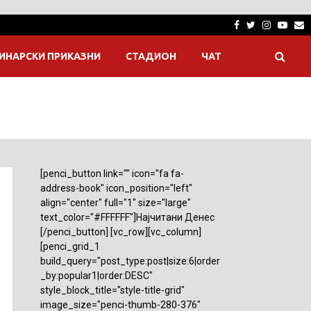
Facebook
Twitter
Instagra
Yout
E
ИНАРСКИ ПРИКАЗНИ
СТАДИОН
ЧАТ
[penci_button link="" icon="fa fa-
address-book" icon_position="left"
align="center" full="1" size="large"
text_color="#FFFFFF"]Најчитани Денес
[/penci_button] [vc_row][vc_column]
[penci_grid_1
build_query="post_type:post|size:6|order
_by:popular1|order:DESC"
style_block_title="style-title-grid"
image_size="penci-thumb-280-376"