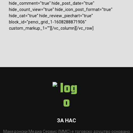
hide_comment="true" hide_post_date="true"
hide_count_view="true" hide_icon_post_format="true"
hide_cat="true" hide_review_piechart="true"
block_id="penci_grid_1-1608288871906"
custom_markup_1=""][/vc_column][/vc_row]
ЗА НАС
Македонски Медиа Сервис (ММС) е трговско друштво основано