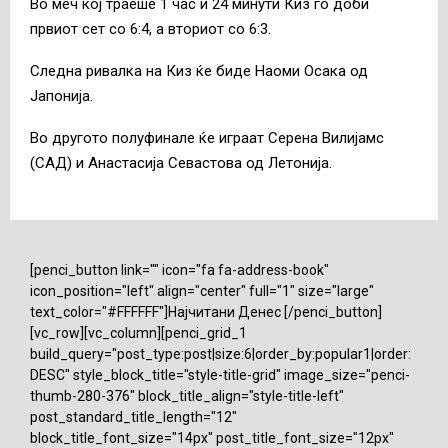
Во меч кој траеше 1 час и 24 минути Киз го доби
првиот сет со 6:4, а вториот со 6:3.
Следна ривалка на Киз ќе биде Наоми Осака од
Јапонија.
Во другото полуфинале ќе играат Серена Вилијамс
(САД) и Анастасија Севастова од Летонија.
[penci_button link="" icon="fa fa-address-book"
icon_position="left" align="center" full="1" size="large"
text_color="#FFFFFF"]Најчитани Денес [/penci_button]
[vc_row][vc_column][penci_grid_1
build_query="post_type:post|size:6|order_by:popular1|order:
DESC" style_block_title="style-title-grid" image_size="penci-
thumb-280-376" block_title_align="style-title-left"
post_standard_title_length="12"
block_title_font_size="14px" post_title_font_size="12px"