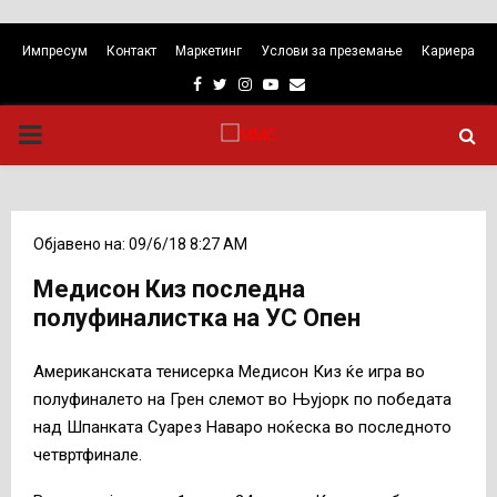
Импресум
Контакт
Маркетинг
Услови за преземање
Кариера
Facebook
Twitter
Instagram
Youtube
Email
PRIMARY
MENU
Објавено на: 09/6/18 8:27 AM
Медисон Киз последна
полуфиналистка на УС Опен
Американската тенисерка Медисон Киз ќе игра во
полуфиналето на Грен слемот во Њујорк по победата
над Шпанката Суарез Наваро ноќеска во последното
четвртфинале.