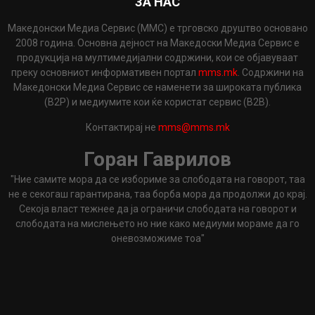
ЗА НАС
Македонски Медиа Сервис (ММС) е трговско друштво основано
2008 година. Основна дејност на Македоски Медиа Сервис е
продукција на мултимедијални содржини, кои се објавуваат
преку основниот информативен портал
mms.mk
. Содржини на
Македонски Медиа Сервис се наменети за широката публика
(B2P) и медиумите кои ќе користат сервис (B2B).
Контактирај не
mms@mms.mk
Горан Гаврилов
"Ние самите мора да се избориме за слободата на говорот, таа
не е секогаш гарантирана, таа борба мора да продолжи до крај.
Секоја власт тежнее да ја ограничи слободата на говорот и
слободата на мислењето но ние како медиуми мораме да го
оневозможиме тоа"