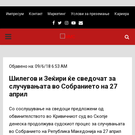
Импресум
Контакт
Маркетинг
Услови за преземање
Кариера
Facebook
Twitter
Instagram
Youtube
Email
PRIMARY
MENU
Објавено на: 09/6/18 6:53 AM
Шилегов и Зеќири ќе сведочат за
случувањата во Собранието на 27
април
Со сослушување на сведоци предложени од
обвинителството во Кривичниот суд во Скопје
денеска продолжува судскиот процес за случувањата
во Собранието на Република Македонија на 27 април