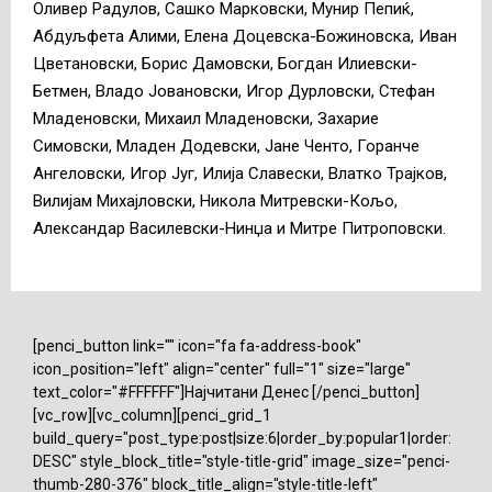
Оливер Радулов, Сашко Марковски, Мунир Пепиќ,
Абдуљфета Алими, Елена Доцевска-Божиновска, Иван
Цветановски, Борис Дамовски, Богдан Илиевски-
Бетмен, Владо Јовановски, Игор Дурловски, Стефан
Младеновски, Михаил Младеновски, Захарие
Симовски, Младен Додевски, Јане Ченто, Горанче
Ангеловски, Игор Југ, Илија Славески, Влатко Трајков,
Вилијам Михајловски, Никола Митревски-Кољо,
Александар Василевски-Нинџа и Митре Питроповски.
[penci_button link="" icon="fa fa-address-book"
icon_position="left" align="center" full="1" size="large"
text_color="#FFFFFF"]Најчитани Денес [/penci_button]
[vc_row][vc_column][penci_grid_1
build_query="post_type:post|size:6|order_by:popular1|order:
DESC" style_block_title="style-title-grid" image_size="penci-
thumb-280-376" block_title_align="style-title-left"