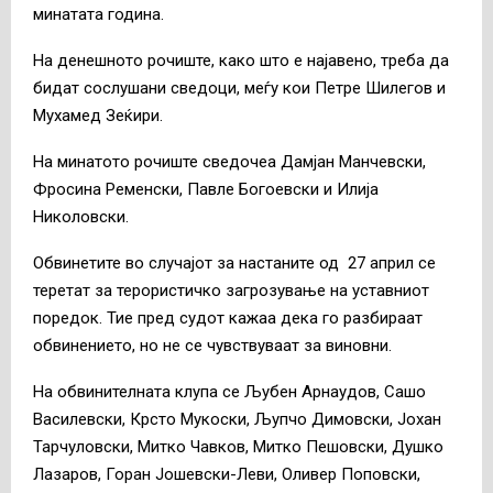
минатата година.
На денешното рочиште, како што е најавено, треба да
бидат сослушани сведоци, меѓу кои Петре Шилегов и
Мухамед Зеќири.
На минатото рочиште сведочеа Дамјан Манчевски,
Фросина Ременски, Павле Богоевски и Илија
Николовски.
Обвинетите во случајот за настаните од 27 април се
теретат за терористичко загрозување на уставниот
поредок. Тие пред судот кажаа дека го разбираат
обвинението, но не се чувствуваат за виновни.
На обвинителната клупа се Љубен Арнаудов, Сашо
Василевски, Крсто Мукоски, Љупчо Димовски, Јохан
Тарчуловски, Митко Чавков, Митко Пешовски, Душко
Лазаров, Горан Јошевски-Леви, Оливер Поповски,