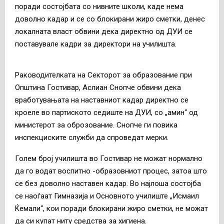
поради состојбата со нивните школи, каде нема
доволно кадар и се со блокирани жиро сметки, денес
локалната власт обвини дека директно од ДУИ се
поставувале кадри за директори на училишта.
Раководителката на Секторот за образование при
Општина Гостивар, Аслиан Снопче обвини дека
вработувањата на наставниот кадар директно се
кроеле во партиското седиште на ДУИ, со „амин“ од
министерот за оброзование. Снопче ги повика
инспекциските служби да спроведат мерки.
Голем број училишта во Гостивар не можат нормално
да го водат воспитно -образовниот процес, затоа што
се без доволно наставен кадар. Во најлоша состојба
се наоѓаат Гимназија и Основното училиште „Исмаил
Ќемали“, кои поради блокирани жиро сметки, не можат
да си купат ниту средства за хигиена.