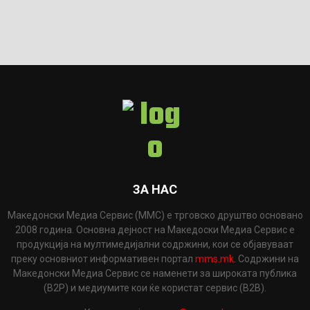
ЗА НАС
Македонски Медиа Сервис (ММС) е трговско друштво основано
2008 година. Основна дејност на Македоски Медиа Сервис е
продукција на мултимедијални содржини, кои се објавуваат
преку основниот информативен портал
mms.mk
. Содржини на
Македонски Медиа Сервис се наменети за широката публика
(B2P) и медиумите кои ќе користат сервис (B2B).