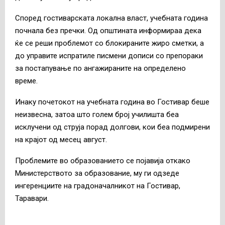
Според гостиварската локална власт, учебната година
почнала без пречки. Од општината информираа дека
ќе се реши проблемот со блокираните жиро сметки, а
до управите испратиле писмени дописи со препораки
за постапување по ангажираните на определено
време.
Инаку почетокот на учебната година во Гостивар беше
неизвесна, затоа што голем број училишта беа
исклучени од струја порад долгови, кои беа подмирени
на крајот од месец август.
Проблемите во образованието се појавија откако
Министерството за образование, му ги одзеде
ингеренциите на градоначалникот на Гостивар,
Таравари.