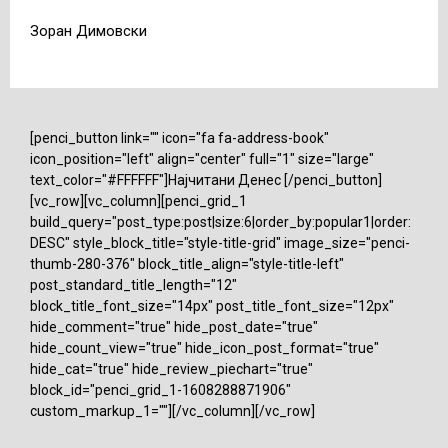
Зоран Димовски
[penci_button link="" icon="fa fa-address-book"
icon_position="left" align="center" full="1" size="large"
text_color="#FFFFFF"]Најчитани Денес [/penci_button]
[vc_row][vc_column][penci_grid_1
build_query="post_type:post|size:6|order_by:popular1|order:
DESC" style_block_title="style-title-grid" image_size="penci-
thumb-280-376" block_title_align="style-title-left"
post_standard_title_length="12"
block_title_font_size="14px" post_title_font_size="12px"
hide_comment="true" hide_post_date="true"
hide_count_view="true" hide_icon_post_format="true"
hide_cat="true" hide_review_piechart="true"
block_id="penci_grid_1-1608288871906"
custom_markup_1=""][/vc_column][/vc_row]