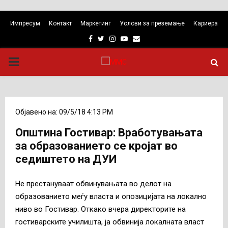
Импресум
Контакт
Маркетинг
Услови за преземање
Кариера
Facebook
Twitter
Instagram
Youtube
Email
PRIMARY
MENU
Објавено на: 09/5/18 4:13 PM
Општина Гостивар: Вработувањата
за образованието се кројат во
седиштето на ДУИ
Не престануваат обвинувањата во делот на
образованието меѓу власта и опозицијата на локално
ниво во Гостивар. Откако вчера директорите на
гостиварските училишта, ја обвинија локалната власт