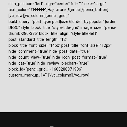
icon_position="left" align="center" full="1" size="large"
text_color="#FFFFFF"]Најчитани Денес [/penci_button]
[vc_row][vc_column][penci_grid_1
build_query="post_type:post|size:6|order_by:popular1|order:
DESC" style_block_title="style-title-grid" image_size="penci-
thumb-280-376" block_title_align="style-title-left"
post_standard_title_length="12"
block_title_font_size="14px" post_title_font_size="12px"
hide_comment="true" hide_post_date="true"
hide_count_view="true" hide_icon_post_format="true"
hide_cat="true" hide_review_piechart="true"
block_id="penci_grid_1-1608288871906"
custom_markup_1=""][/vc_column][/vc_row]