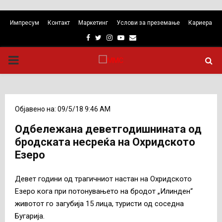
Импресум
Контакт
Маркетинг
Услови за преземање
Кариера
Facebook
Twitter
Instagram
Youtube
Email
PRIMARY
MENU
Објавено на: 09/5/18 9:46 AM
Одбележана деветгодишнината од
бродската несреќа на Охридското
Езеро
Девет години од трагичниот настан на Охридското
Езеро кога при потонувањето на бродот „Илинден“
животот го загубија 15 лица, туристи од соседна
Бугарија.