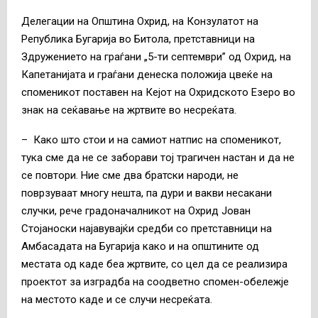
Делегации на Општина Охрид, на Конзулатот на
Република Бугарија во Битола, претставници на
Здружението на граѓани „5-ти септември” од Охрид, на
Капетанијата и граѓани денеска положија цвеќе на
споменикот поставен на Кејот на Охридското Езеро во
знак на сеќавање на жртвите во несреќата.
– Како што стои и на самиот натпис на споменикот,
тука сме да не се заборави тој трагичен настан и да не
се повтори. Ние сме два братски народи, не
поврзуваат многу нешта, па дури и вакви несакани
случки, рече градоначалникот на Охрид Јован
Стојаноски најавувајќи средби со претставници на
Амбасадата на Бугарија како и на општините од
местата од каде беа жртвите, со цел да се реализира
проектот за изградба на соодветно спомен-обележје
на местото каде и се случи несреќата.