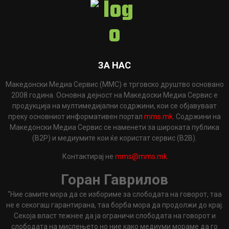
ЗА НАС
Македонски Медиа Сервис (ММС) е трговско друштво основано
2008 година. Основна дејност на Македоски Медиа Сервис е
продукција на мултимедијални содржини, кои се објавуваат
преку основниот информативен портал
mms.mk
. Содржини на
Македонски Медиа Сервис се наменети за широката публика
(B2P) и медиумите кои ќе користат сервис (B2B).
Контактирај не
mms@mms.mk
Горан Гаврилов
"Ние самите мора да се избориме за слободата на говорот, таа
не е секогаш гарантирана, таа борба мора да продолжи до крај.
Секоја власт тежнее да ја ограничи слободата на говорот и
слободата на мислењето но ние како медиуми мораме да го