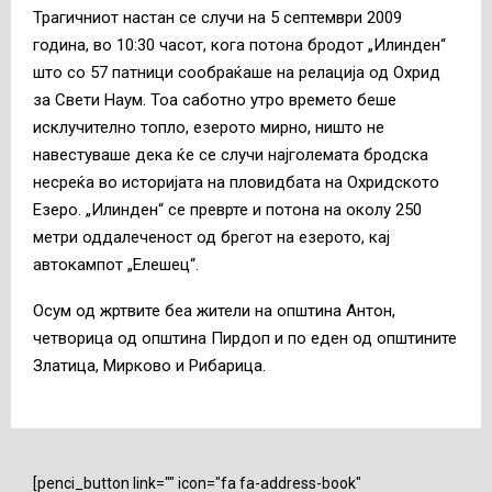
Трагичниот настан се случи на 5 септември 2009
година, во 10:30 часот, кога потона бродот „Илинден“
што со 57 патници сообраќаше на релација од Охрид
за Свети Наум. Тоа саботно утро времето беше
исклучително топло, езерото мирно, ништо не
навестуваше дека ќе се случи најголемата бродска
несреќа во историјата на пловидбата на Охридското
Езеро. „Илинден“ се преврте и потона на околу 250
метри оддалеченост од брегот на езерото, кај
автокампот „Елешец“.
Осум од жртвите беа жители на општина Антон,
четворица од општина Пирдоп и по еден од општините
Златица, Мирково и Рибарица.
[penci_button link="" icon="fa fa-address-book"