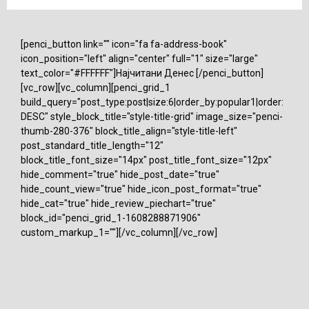
[penci_button link="" icon="fa fa-address-book"
icon_position="left" align="center" full="1" size="large"
text_color="#FFFFFF"]Најчитани Денес [/penci_button]
[vc_row][vc_column][penci_grid_1
build_query="post_type:post|size:6|order_by:popular1|order:
DESC" style_block_title="style-title-grid" image_size="penci-
thumb-280-376" block_title_align="style-title-left"
post_standard_title_length="12"
block_title_font_size="14px" post_title_font_size="12px"
hide_comment="true" hide_post_date="true"
hide_count_view="true" hide_icon_post_format="true"
hide_cat="true" hide_review_piechart="true"
block_id="penci_grid_1-1608288871906"
custom_markup_1=""][/vc_column][/vc_row]