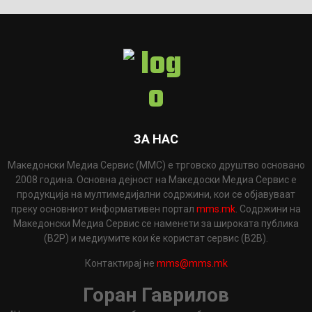
ЗА НАС
Македонски Медиа Сервис (ММС) е трговско друштво основано
2008 година. Основна дејност на Македоски Медиа Сервис е
продукција на мултимедијални содржини, кои се објавуваат
преку основниот информативен портал
mms.mk
. Содржини на
Македонски Медиа Сервис се наменети за широката публика
(B2P) и медиумите кои ќе користат сервис (B2B).
Контактирај не
mms@mms.mk
Горан Гаврилов