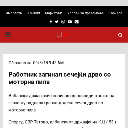
Импресум
Контакт
Маркетинг
Услови за преземање
Кариера
Facebook
Twitter
Instagram
Youtube
Email
PRIMARY
MENU
Објавено на: 09/5/18 9:43 AM
Работник загинал сечејќи дрво со
моторна пила
Албански државјанин починал од повреди откако на
глава му паднала гранка додека сечел дрво со
моторна пила.
Според СВР Тетово, албанскиот државјанин К.Ц.( 53 )