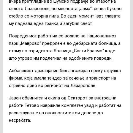
вчера претпладне во шумско подрачје во атарот на
селото Лазарополе, во месноста „Јама“, сечел буково
стебло со моторна пила. Во еден момент врз главата
му паднала една гранка и загубил свест.
Повредениот работник со возило на Националниот
парк „Маврово“ префрлен е во дебарската болница, а
отаму во охридската болница „Свети Еразмо“ каде
што утрово им подлегнал на здобиените повреди.
Албанскиот државјанин бил ангажиран преку струшка
фирма, која имала тендер за сечење и транспорт на
огревно дрво во регионот на Лазарополе.
Јавен обвинител и екипа од Секторот за внатрешни
работи Тетово извршиле комплетен увид и работат на
расветлување на околностите кои довеле до
несреќата.