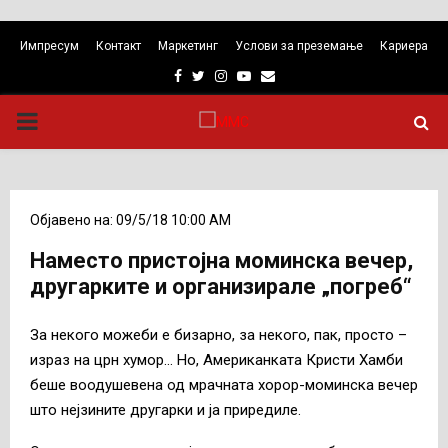
Импресум
Контакт
Маркетинг
Услови за преземање
Кариера
Facebook
Twitter
Instagram
Youtube
Email
PRIMARY
MENU
Објавено на: 09/5/18 10:00 AM
Наместо пристојна моминска вечер,
другарките и организирале „погреб“
За некого можеби е бизарно, за некого, пак, просто –
израз на црн хумор… Но, Американката Кристи Хамби
беше воодушевена од мрачната хорор-моминска вечер
што нејзините другарки и ја приредиле.