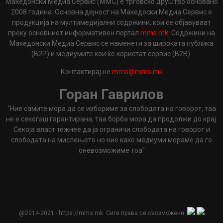
Македонски Медиа Сервис (ММС) е трговско друштво основано
2008 година. Основна дејност на Македоски Медиа Сервис е
продукција на мултимедијални содржини, кои се објавуваат
преку основниот информативен портал
mms.mk
. Содржини на
Македонски Медиа Сервис се наменети за широката публика
(B2P) и медиумите кои ќе користат сервис (B2B).
Контактирај не
mms@mms.mk
Горан Гаврилов
"Ние самите мора да се избориме за слободата на говорот, таа
не е секогаш гарантирана, таа борба мора да продолжи до крај.
Секоја власт тежнее да ја ограничи слободата на говорот и
слободата на мислењето но ние како медиуми мораме да го
оневозможиме тоа"
@2014-2021 - https://mms.mk. Сите права се овозможени.