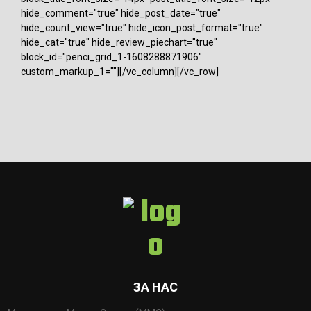
hide_comment="true" hide_post_date="true"
hide_count_view="true" hide_icon_post_format="true"
hide_cat="true" hide_review_piechart="true"
block_id="penci_grid_1-1608288871906"
custom_markup_1=""][/vc_column][/vc_row]
ЗА НАС