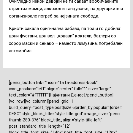
Очигледно некои девојки не ги сакаат вообичаените
стриптиз момци, алкохол и танцување, па другарките и
организирале погреб за нејзината слобода.
Кристи сакала оригинална забава, па тоа и го добила:
црни фустани, црн вел, „крвави” коктели, батлери со
хорор маски и секако – наместо лимузина, погребален
автомобил.
[penci_button link="" icon="fa fa-address-book"
icon_position="left" align="center" full="1" size="large"
text_color="#FFFFFF"]Најчитани Денес [/penci_button]
[vc_row][vc_column][penci_grid_1
build_query="post_type:post|size:6|order_by:popular1|order:
DESC" style_block_title="style-title-grid" image_size="penci-
thumb-280-376" block_title_align="style-title-left"
post_standard_title_length="12"
block_title_font_size="14px" post_title_font_size="12px"