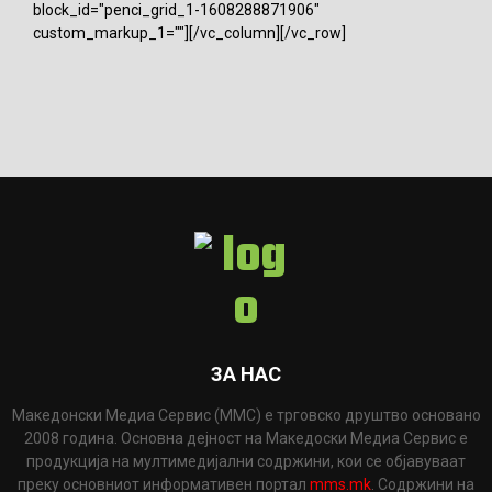
block_id="penci_grid_1-1608288871906"
custom_markup_1=""][/vc_column][/vc_row]
ЗА НАС
Македонски Медиа Сервис (ММС) е трговско друштво основано
2008 година. Основна дејност на Македоски Медиа Сервис е
продукција на мултимедијални содржини, кои се објавуваат
преку основниот информативен портал
mms.mk
. Содржини на