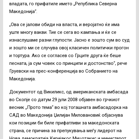
владата, го прифатиле името „Република Северна
Македонија“.
„Ова се јалови обиди на власта, и веројатно ќе има
уште многу вакви. Тие се сега во кампања и ќе се
изнаслушаме разни глупости. Јасно е зошто сум во суд
и зошто ми се случува овој класичен политички прогон
и тортура. Ако се согласев со Грците друга ќе беше
песната, ја сум човек со принципи и достонство“, рече
Груевски на прес-конференција во Собранието на
Македонија.
Документот од Викиликс, од американската амбасада
во Скопје со датум 29 јули 2008 објавен во грчкиот
весник „Прото тема“ во кој тогашната амбасадорка на
САД во Македонија Џилијан Миловановиќ објаснува
кои позиции би биле прифатливи за македонската
страна, се причина за препукувања меѓу лидерот на
Нова демократија Киријакос Мицотакис и министерот