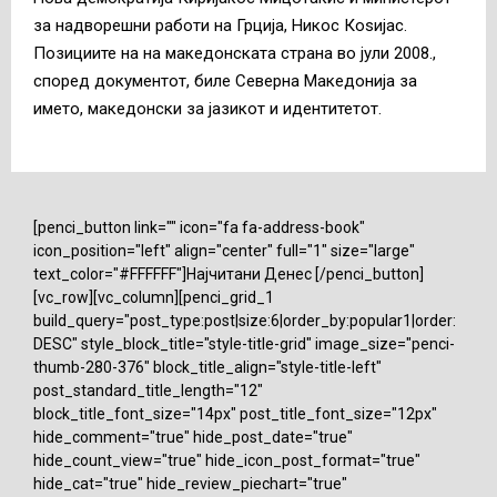
за надворешни работи на Грција, Никос Коѕијас.
Позициите на на македонската страна во јули 2008.,
според документот, биле Северна Македонија за
името, македонски за јазикот и идентитетот.
[penci_button link="" icon="fa fa-address-book"
icon_position="left" align="center" full="1" size="large"
text_color="#FFFFFF"]Најчитани Денес [/penci_button]
[vc_row][vc_column][penci_grid_1
build_query="post_type:post|size:6|order_by:popular1|order:
DESC" style_block_title="style-title-grid" image_size="penci-
thumb-280-376" block_title_align="style-title-left"
post_standard_title_length="12"
block_title_font_size="14px" post_title_font_size="12px"
hide_comment="true" hide_post_date="true"
hide_count_view="true" hide_icon_post_format="true"
hide_cat="true" hide_review_piechart="true"