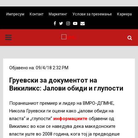
Импресум
Контакт
Маркетинг
Услови за преземање
Кариера
Facebook
Twitter
Instagram
Youtube
Email
PRIMARY
MENU
Објавено на: 09/4/18 2:32 PM
Груевски за документот на
Викиликс: Јалови обиди и глупости
Поранешниот премиер и лидер на ВМРО-ДПМНЕ,
Никола Груевски ги оцени како „јалови обиди на
власта“ и „глупости“
информациите
објавени од
Викиликс во кои се наведува дека македонските
власти уште во 2008 година, кога тој ја предводеше