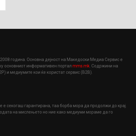
2008 година. Основна дејност на Македоски Медиа Сервис е
еку основниот информативен портал
mms.mk
. Содржини на
) и медиумите кои ќе користат сервис (B2B).
не е секогаш гарантирана, таа борба мора да продолжи до крај.
ободата на мислењето но ние како медиуми мораме да го