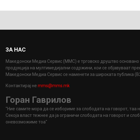
ЗА НАС
Македонски Медиа Сервис (ММС) е трговско друштво основано 
продукција на мултимедијални содржини, кои се објавуваат пр
Македонски Медиа Сервис се наменети за широката публика (B2P
Контактирај не
mms@mms.mk
Горан Гаврилов
"Ние самите мора да се избориме за слободата на говорот, таа 
Секоја власт тежнее да ја ограничи слободата на говорот и сл
оневозможиме тоа"