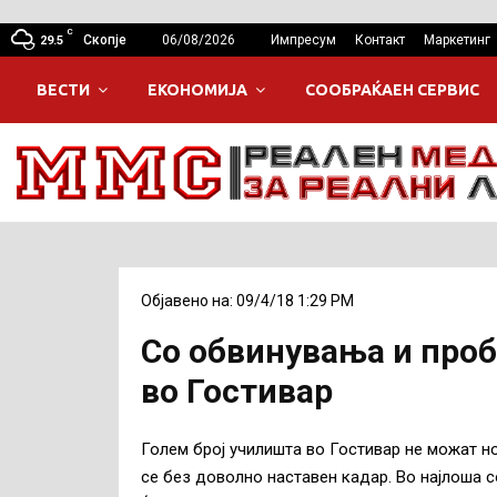
C
Скопје
06/08/2026
Импресум
Контакт
Маркетинг
29.5
ВЕСТИ
ЕКОНОМИЈА
СООБРАЌАЕН СЕРВИС
Објавено на: 09/4/18 1:29 PM
Со обвинувања и проб
во Гостивар
Голем број училишта во Гостивар не можат н
се без доволно наставен кадар. Во најлоша с