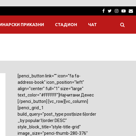
Facebook
Twitter
Instagra
Yout
E
ИНАРСКИ ПРИКАЗНИ
СТАДИОН
ЧАТ
[penci_button link="" icon="fa fa-
address-book" icon_position="left"
align="center" full="1" size="large"
text_color="#FFFFFF"]Најчитани Денес
[/penci_button] [vc_row][vc_column]
[penci_grid_1
build_query="post_type:post|size:6|order
_by:popular1|order:DESC"
style_block_title="style-title-grid"
image_size="penci-thumb-280-376"