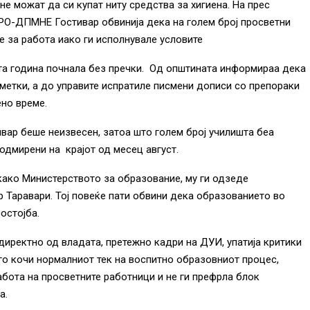
не можат да си купат ниту средства за хигиена. На прес
РО-ДПМНЕ Гостивар обвинија дека на голем број просветни
 за работа иако ги исполнувале условите
та година почнала без пречки. Од општината информираа дека
метки, а до управите испратиле писмени дописи со препораки
но време.
ивар беше неизвесен, затоа што голем број училишта беа
подмирени на крајот од месец август.
како Министерството за образование, му ги одзеде
р Таравари. Тој повеќе пати обвини дека образованието во
остојба.
директно од владата, претежно кадри на ДУИ, упатија критики
 го кочи нормалниот тек на воспитно образовниот процес,
абота на просветните работници и не ги префрла блок
а.