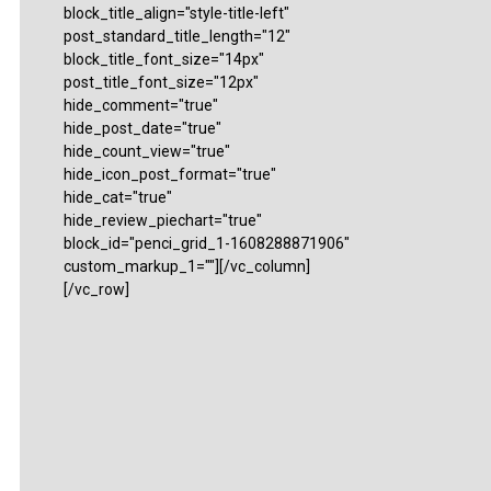
block_title_align="style-title-left"
post_standard_title_length="12"
block_title_font_size="14px"
post_title_font_size="12px"
hide_comment="true"
hide_post_date="true"
hide_count_view="true"
hide_icon_post_format="true"
hide_cat="true"
hide_review_piechart="true"
block_id="penci_grid_1-1608288871906"
custom_markup_1=""][/vc_column]
[/vc_row]