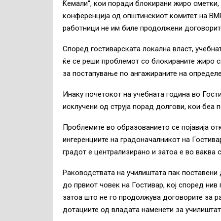
Ќемали“, кои поради блокирани жиро сметки, 
конференција од општинскиот комитет на ВМ
работници не им биле продолжени договорите
Според гостиварската локална власт, учебна
ќе се реши проблемот со блокираните жиро с
за постапување по ангажираните на определе
Инаку почетокот на учебната година во Гост
исклучени од струја порад долгови, кои беа 
Проблемите во образованието се појавија от
ингеренциите на градоначалникот на Гостива
градот е централизирано и затоа е во ваква с
Раководствата на училиштата пак поставени 
до првиот човек на Гостивар, кој според нив
затоа што не го продолжува договорите за р
дотациите од владата наменети за училиштат