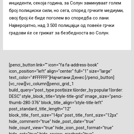
инциденти, секоја година, за Солун заминуваат голем
број полициски сили, но сега, според грчките медиуми,
овој број ќе биде поголем во споредба со лани.
Најверојатно, над 3.500 полицајци од повеќе грчки
градови ќе се грижат за безбедноста во Солун.
[penci_button link="" icon="fa fa-address-book"
icon_position="left" align="center" full="1" size="large"
text_color="#FFFFFF"]Најчитани Денес [/penci_button]
[vc_row][vc_column][penci_grid_1
build_query="post_type:post|size:6|order_by:popular1|order:
DESC" style_block_title="style-title-grid" image_size="penci-
thumb-280-376" block_title_align="style-title-left"
post_standard_title_length="12"
block_title_font_size="14px" post_title_font_size="12px"
hide_comment="true" hide_post_date="true"
hide_count_view="true" hide_icon_post_format="true"
hide_cat="true" hide_review_piechart="true"