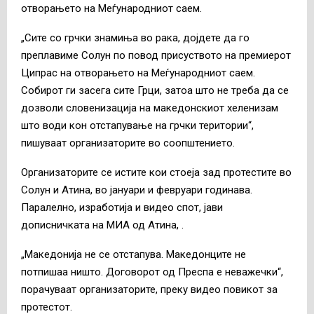
отворањето на Меѓународниот саем.
„Сите со грчки знамиња во рака, дојдете да го
преплавиме Солун по повод присуството на премиерот
Ципрас на отворањето на Меѓународниот саем.
Собирот ги засега сите Грци, затоа што не треба да се
дозволи словенизација на македонскиот хеленизам
што води кон отстапување на грчки територии“,
пишуваат организаторите во соопштението.
Организаторите се истите кои стоеја зад протестите во
Солун и Атина, во јануари и февруари годинава.
Паралелно, изработија и видео спот, јави
дописничката на МИА од Атина, .
„Македонија не се отстапува. Македонците не
потпишаа ништо. Договорот од Преспа е неважечки“,
порачуваат организаторите, преку видео повикот за
протестот.