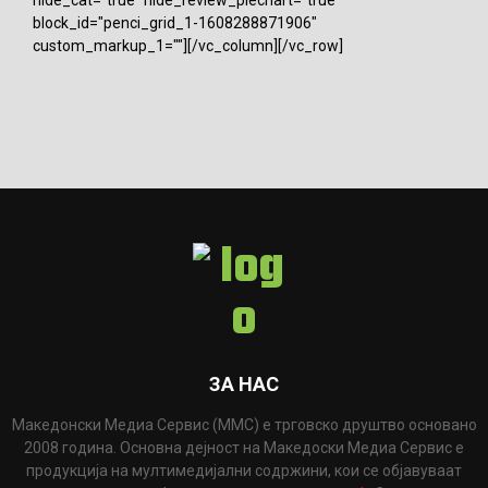
block_id="penci_grid_1-1608288871906"
custom_markup_1=""][/vc_column][/vc_row]
ЗА НАС
Македонски Медиа Сервис (ММС) е трговско друштво основано
2008 година. Основна дејност на Македоски Медиа Сервис е
продукција на мултимедијални содржини, кои се објавуваат