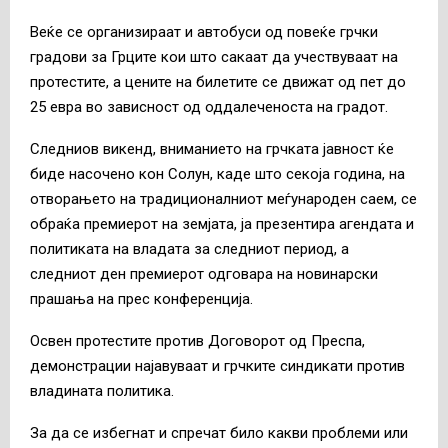
Веќе се организираат и автобуси од повеќе грчки
градови за Грците кои што сакаат да учествуваат на
протестите, а цените на билетите се движат од пет до
25 евра во зависност од оддалеченоста на градот.
Следниов викенд, вниманието на грчката јавност ќе
биде насочено кон Солун, каде што секоја година, на
отворањето на традиционалниот меѓународен саем, се
обраќа премиерот на земјата, ја презентира агендата и
политиката на владата за следниот период, а
следниот ден премиерот одговара на новинарски
прашања на прес конференција.
Освен протестите против Договорот од Преспа,
демонстрации најавуваат и грчките синдикати против
владината политика.
За да се избегнат и спречат било какви проблеми или