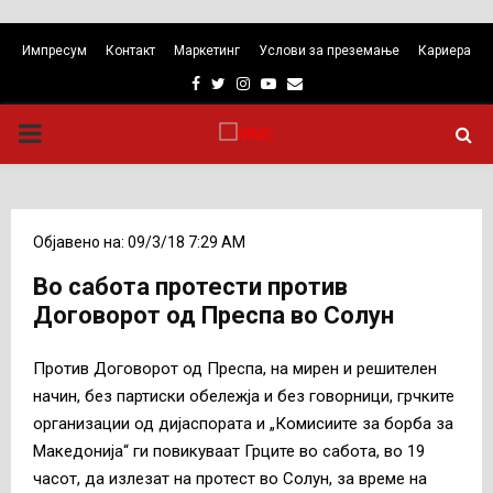
Импресум
Контакт
Маркетинг
Услови за преземање
Кариера
Facebook
Twitter
Instagram
Youtube
Email
PRIMARY
MENU
Објавено на: 09/3/18 7:29 AM
Во сабота протести против
Договорот од Преспа во Солун
Против Договорот од Преспа, на мирен и решителен
начин, без партиски обележја и без говорници, грчките
организации од дијаспората и „Комисиите за борба за
Македонија“ ги повикуваат Грците во сабота, во 19
часот, да излезат на протест во Солун, за време на