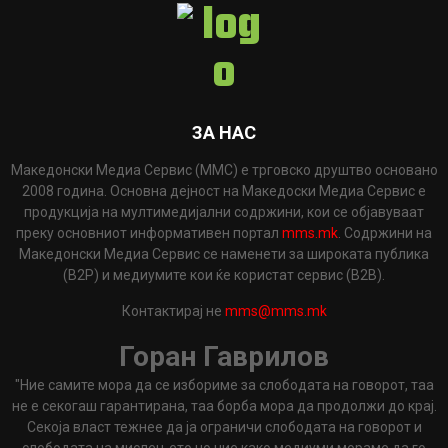
ЗА НАС
Македонски Медиа Сервис (ММС) е трговско друштво основано
2008 година. Основна дејност на Македоски Медиа Сервис е
продукција на мултимедијални содржини, кои се објавуваат
преку основниот информативен портал
mms.mk
. Содржини на
Македонски Медиа Сервис се наменети за широката публика
(B2P) и медиумите кои ќе користат сервис (B2B).
Контактирај не
mms@mms.mk
Горан Гаврилов
"Ние самите мора да се избориме за слободата на говорот, таа
не е секогаш гарантирана, таа борба мора да продолжи до крај.
Секоја власт тежнее да ја ограничи слободата на говорот и
слободата на мислењето но ние како медиуми мораме да го