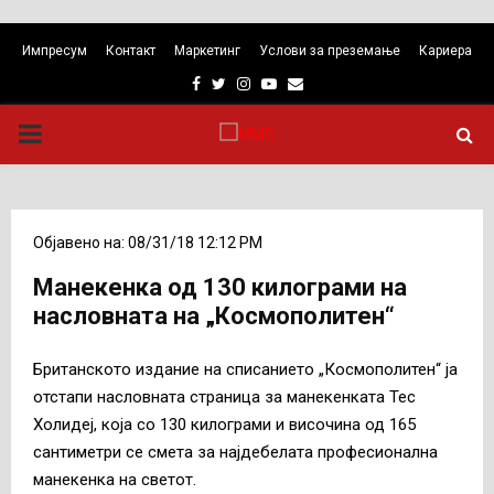
Импресум
Контакт
Маркетинг
Услови за преземање
Кариера
Facebook
Twitter
Instagram
Youtube
Email
PRIMARY
MENU
Објавено на: 08/31/18 12:12 PM
Манекенка од 130 килограми на
насловната на „Космополитен“
Британското издание на списанието „Космополитен“ ја
отстапи насловната страница за манекенката Тес
Холидеј, која со 130 килограми и височина од 165
сантиметри се смета за најдебелата професионална
манекенка на светот.