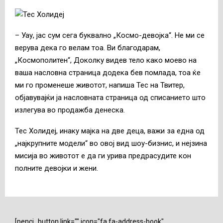
– Уау, јас сум сега буквално „Космо-девојка“. Не ми се
верува дека го велам тоа. Ви благодарам,
„Космополитен“, Доколку видев тело како моево на
ваша насловна страница додека бев помлада, тоа ќе
ми го променеше животот, напиша Тес на Твитер,
објавувајќи ја насловната страница од списанието што
излегува во продажба денеска.
Тес Холидеј, инаку мајка на две деца, важи за една од
„најкрупните модели“ во овој вид шоу-бизнис, и нејзина
мисија во животот е да ги урива предрасудите кон
полните девојки и жени.
[penci_button link="" icon="fa fa-address-book"