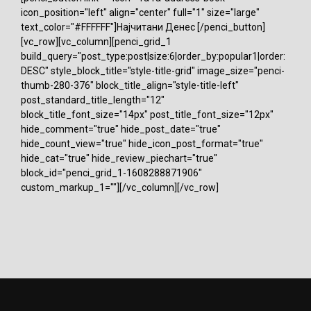
icon_position="left" align="center" full="1" size="large"
text_color="#FFFFFF"]Најчитани Денес [/penci_button]
[vc_row][vc_column][penci_grid_1
build_query="post_type:post|size:6|order_by:popular1|order:
DESC" style_block_title="style-title-grid" image_size="penci-
thumb-280-376" block_title_align="style-title-left"
post_standard_title_length="12"
block_title_font_size="14px" post_title_font_size="12px"
hide_comment="true" hide_post_date="true"
hide_count_view="true" hide_icon_post_format="true"
hide_cat="true" hide_review_piechart="true"
block_id="penci_grid_1-1608288871906"
custom_markup_1=""][/vc_column][/vc_row]