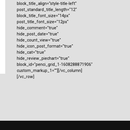
block_title_align="style-title-left"
post_standard_title_length="12"
block_title_font_size="14px"
post_title_font_size="12px"
hide_comment="true"
hide_post_date="true"
hide_count_view="true"
hide_icon_post_format="true"
hide_cat="true"
hide_review_piechart="true"
block_id="penci_grid_1-1608288871906"
custom_markup_1=""][/vc_column]
[/vc_row]