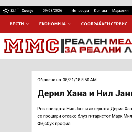
C
Скопје
09/08/2026
Импресум
Контакт
Маркетинг
33.1
ВЕСТИ
ЕКОНОМИЈА
СООБРАЌАЕН СЕРВИС
Објавено на: 08/31/18 8:50 AM
Дерил Хана и Нил Јанг
Рок ѕвездата Нил Јанг и актерката Дерил Хан
се прошири откако блуз гитаристот Марк Миле
Фејсбук профил.