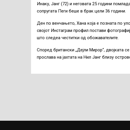
Инаку, Јанг (72) и неговата 25 години помлад
сопругата Пеги беше в брак цели 36 години.
Ден по венчањето, Хана која е позната по улог
својот Инстаграм профил постави фотографија
што следеа честитки од обожавателите.
Според британски „Дејли Мирор“, двојката се
прослава на јахтата на Нил Јанг близу остров