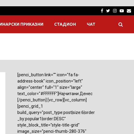
Facebook
Twitter
Instagra
Yout
E
ИНАРСКИ ПРИКАЗНИ
СТАДИОН
ЧАТ
[penci_button link="" icon="fa fa-
address-book" icon_position="left"
align="center" full="1" size="large"
text_color="#FFFFFF"]Најчитани Денес
[/penci_button] [vc_row][vc_column]
[penci_grid_1
build_query="post_type:post|size:6|order
_by:popular1|order:DESC"
style_block_title="style-title-grid"
image_size="penci-thumb-280-376"