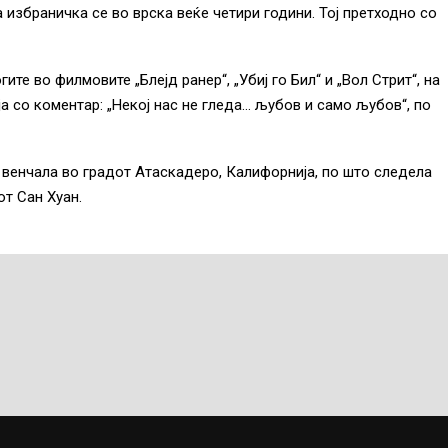
а избраничка се во врска веќе четири години. Тој претходно со
ите во филмовите „Блејд ранер“, „Убиј го Бил“ и „Вол Стрит“, на
 со коментар: „Некој нас не гледа… љубов и само љубов“, по
 венчала во градот Атаскадеро, Калифорнија, по што следела
от Сан Хуан.