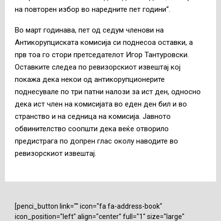
на повторен избор во наредните пет години“.
Во март годинава, пет од седум членови на
Антикорупциската комисија си поднесоа оставки, а
прв тоа го стори претседателот Игор Тантуровски.
Оставките следеа по ревизорскиот извештај кој
покажа дека некои од антикорупционерите
поднесувале по три патни налози за ист ден, односно
дека ист член на комисијата во еден ден бил и во
странство и на седница на комисија. Јавното
обвинителство соопшти дека веќе отворило
предистрага по допрен глас околу наводите во
ревизорскиот извештај.
[penci_button link="" icon="fa fa-address-book"
icon_position="left" align="center" full="1" size="large"