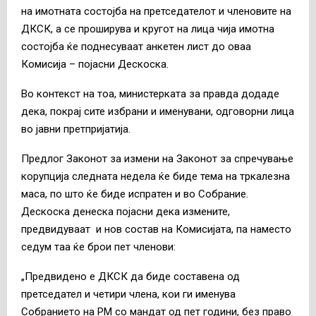
на имотната состојба на претседателот и членовите на
ДКСК, а се проширува и кругот на лица чија имотна
состојба ќе поднесуваат анкетен лист до оваа
Комисија – појасни Дескоска.
Во контекст на тоа, министерката за правда додаде
дека, покрај сите избрани и именувани, одговорни лица
во јавни претпријатија.
Предлог Законот за измени на Законот за спречување
корупција следната недела ќе биде тема на тркалезна
маса, по што ќе биде испратен и во Собрание.
Дескоска денеска појасни дека измените,
предвидуваат и нов состав на Комисијата, па наместо
седум таа ќе брои пет членови:
„Предвидено е ДКСК да биде составена од
претседател и четири члена, кои ги именува
Собранието на РМ со мандат од пет години, без право