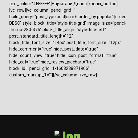
text_color="#FFFFFF"]Најчитани Денес [/penci_button]
[vc_row][vc_column][penci_grid_1
build_query="post_type:post|size:6|order_by:popular1|order:
DESC" style_block_title="style-title-grid" image_size="penci-
thumb-280-376" block_title_align="style-title-left"
post_standard_title_length="12"
block_title_font_size="14px" post_title_font_size="12px"
hide_comment="true" hide_post_date="true"
hide_count_view="true" hide_icon_post_format="true"
hide_cat="true" hide_review_piechart="true"
block_id="penci_grid_1-1608288871906"
custom_markup_1=""][/vc_column][/vc_row]