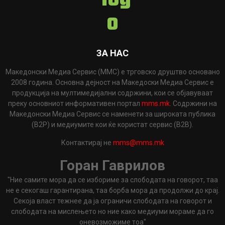
ЗА НАС
Македонски Медиа Сервис (ММС) е трговско друштво основано
2008 година. Основна дејност на Македоски Медиа Сервис е
продукција на мултимедијални содржини, кои се објавуваат
преку основниот информативен портал
mms.mk
. Содржини на
Македонски Медиа Сервис се наменети за широката публика
(B2P) и медиумите кои ќе користат сервис (B2B).
Контактирај не
mms@mms.mk
Горан Гаврилов
"Ние самите мора да се избориме за слободата на говорот, таа
не е секогаш гарантирана, таа борба мора да продолжи до крај.
Секоја власт тежнее да ја ограничи слободата на говорот и
слободата на мислењето но ние како медиуми мораме да го
оневозможиме тоа"