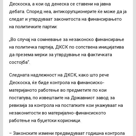
Дескоска, а кои од денеска се ставени на јавна
дебата. Според неа, антикорупционерите ќе може да ја
следат и утврдуваат законитоста на финансирањето
на политичките партии:
„Во случај на сомневање за незаконско финансирање
на политичка партија, ДКСК по сопствена иницијатива
да презема мерки за утврдување на фактичката
состојба“.
Следната надлежност на ДКСК, како што рече
Дескоска, ќе биде контрола на финансиско-
материјаното работење во предметите по кои
постапува, по извештаите на Државниот завод за
ревизија за контрола на постапките кои укажуваат на
незаконитости во материјално-финансиското
работење на буџетски корисници.
– Законските измени предвидуваат годишна контрола