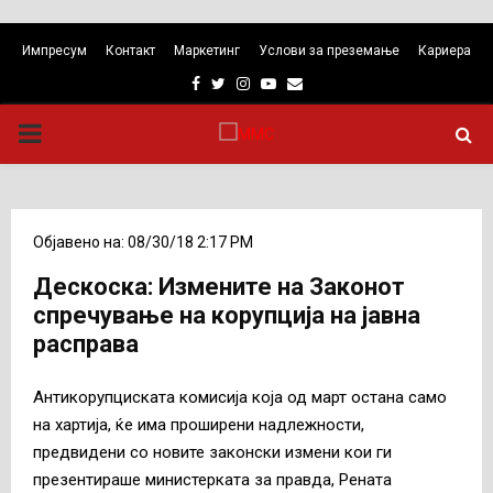
Импресум
Контакт
Маркетинг
Услови за преземање
Кариера
Facebook
Twitter
Instagram
Youtube
Email
PRIMARY
MENU
Објавено на: 08/30/18 2:17 PM
Дескоска: Измените на Законот
спречување на корупција на јавна
расправа
Антикорупциската комисија која од март остана само
на хартија, ќе има проширени надлежности,
предвидени со новите законски измени кои ги
презентираше министерката за правда, Рената