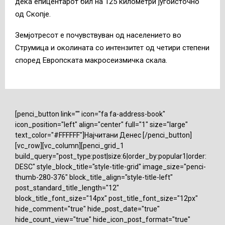
дека епицентарот бил на 125 километри југоисточно
од Скопје.
Земјотресот е почувствуван од населението во
Струмица и околината со интензитет од четири степени
според Европската макросеизмичка скала.
[penci_button link="" icon="fa fa-address-book"
icon_position="left" align="center" full="1" size="large"
text_color="#FFFFFF"]Најчитани Денес [/penci_button]
[vc_row][vc_column][penci_grid_1
build_query="post_type:post|size:6|order_by:popular1|order:
DESC" style_block_title="style-title-grid" image_size="penci-
thumb-280-376" block_title_align="style-title-left"
post_standard_title_length="12"
block_title_font_size="14px" post_title_font_size="12px"
hide_comment="true" hide_post_date="true"
hide_count_view="true" hide_icon_post_format="true"