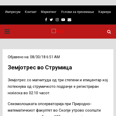
Импресум
Контакт
Маркетинг
Услови за преземање
Кариера
Facebook
Twitter
Instagram
Youtube
Email
PRIMARY
MENU
Објавено на: 08/30/18 6:51 AM
Земјотрес во Струмица
Земјотрес со магнитуда од три степени и епицентар кој
потекнува од струмичкото подрачје е регистриран
ноќеска во 02:10 часот.
Сеизмолошката опсерваторија при Природно-
математичкиот факултет во Скопје утрово соопшти