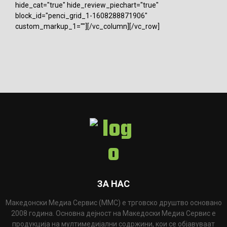
hide_cat="true" hide_review_piechart="true"
block_id="penci_grid_1-1608288871906"
custom_markup_1=""][/vc_column][/vc_row]
ЗА НАС
Македонски Медиа Сервис (ММС) е трговско друштво основано
2008 година. Основна дејност на Македоски Медиа Сервис е
продукција на мултимедијални содржини, кои се објавуваат