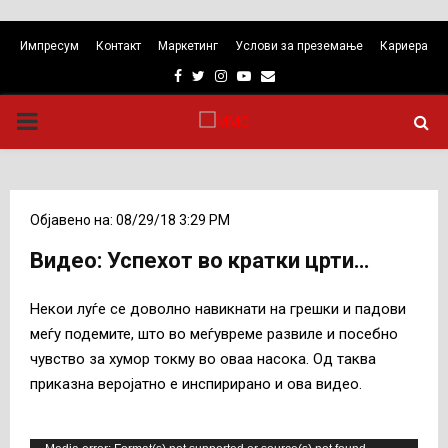
Импресум
Контакт
Маркетинг
Услови за преземање
Кариера
Facebook
Twitter
Instagram
Youtube
Email
PRIMARY
MENU
Објавено на: 08/29/18 3:29 PM
Видео: Успехот во кратки црти…
Некои луѓе се доволно навикнати на грешки и падови
меѓу подемите, што во меѓувреме развиле и посебно
чувство за хумор токму во оваа насока. Од таква
приказна веројатно е инспирирано и ова видео.