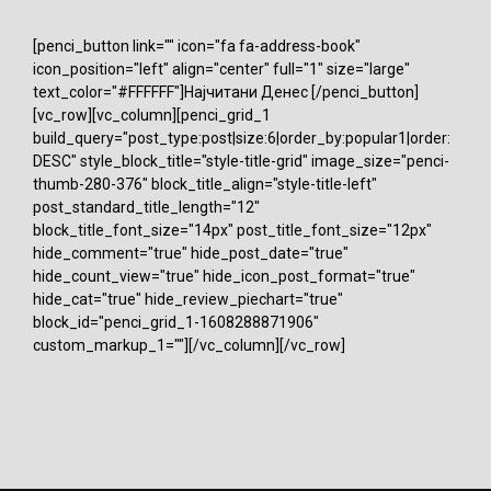
[penci_button link="" icon="fa fa-address-book"
icon_position="left" align="center" full="1" size="large"
text_color="#FFFFFF"]Најчитани Денес [/penci_button]
[vc_row][vc_column][penci_grid_1
build_query="post_type:post|size:6|order_by:popular1|order:
DESC" style_block_title="style-title-grid" image_size="penci-
thumb-280-376" block_title_align="style-title-left"
post_standard_title_length="12"
block_title_font_size="14px" post_title_font_size="12px"
hide_comment="true" hide_post_date="true"
hide_count_view="true" hide_icon_post_format="true"
hide_cat="true" hide_review_piechart="true"
block_id="penci_grid_1-1608288871906"
custom_markup_1=""][/vc_column][/vc_row]