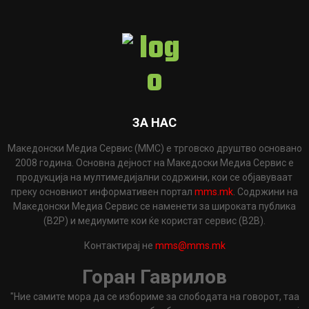
ЗА НАС
Македонски Медиа Сервис (ММС) е трговско друштво основано
2008 година. Основна дејност на Македоски Медиа Сервис е
продукција на мултимедијални содржини, кои се објавуваат
преку основниот информативен портал
mms.mk
. Содржини на
Македонски Медиа Сервис се наменети за широката публика
(B2P) и медиумите кои ќе користат сервис (B2B).
Контактирај не
mms@mms.mk
Горан Гаврилов
"Ние самите мора да се избориме за слободата на говорот, таа