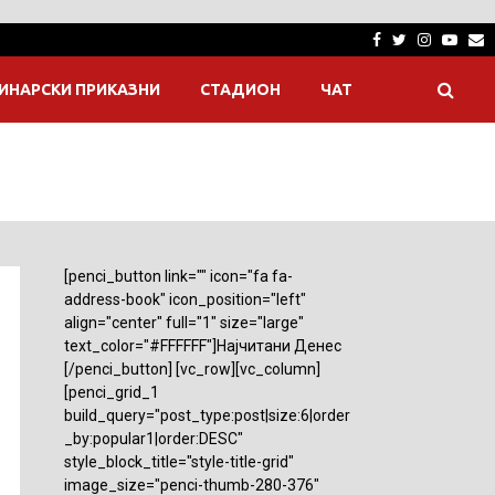
Facebook
Twitter
Instagra
Yout
E
ИНАРСКИ ПРИКАЗНИ
СТАДИОН
ЧАТ
[penci_button link="" icon="fa fa-
address-book" icon_position="left"
align="center" full="1" size="large"
text_color="#FFFFFF"]Најчитани Денес
[/penci_button] [vc_row][vc_column]
[penci_grid_1
build_query="post_type:post|size:6|order
_by:popular1|order:DESC"
style_block_title="style-title-grid"
image_size="penci-thumb-280-376"