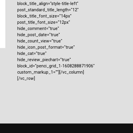
block_title_align="style-title-left"
post_standard_title_length="12"
block_title_font_size="14px"
post_title_font_size="12px"
hide_comment="true"
hide_post_date="true"
hide_count_view="true"
hide_icon_post_format="true"
hide_cat="true"
hide_review_piechart="true"
block_id="penci_grid_1-1608288871906"
custom_markup_1=""][/vc_column]
[/vc_row]