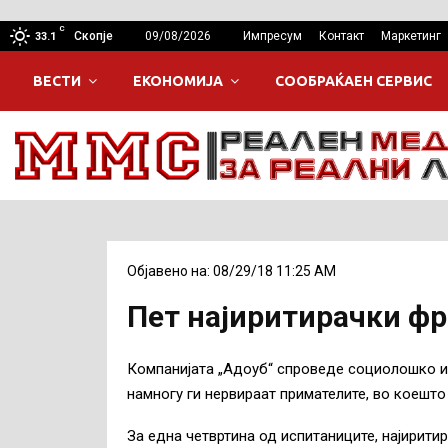
C
Скопје
09/08/2026
Импресум
Контакт
Маркетинг
33.1
ВЕСТИ
ЕКОНОМИЈА
СООБРАЌАЕН СЕРВИС
Објавено на: 08/29/18 11:25 AM
Пет најиритирачки фр
Компанијата „Адоуб“ спроведе социолошко и
намногу ги нервираат примателите, во коешто
За една четвртина од испитаниците, најиритир