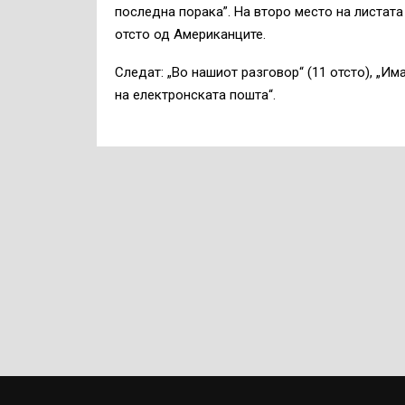
последна порака”. На второ место на листата
отсто од Американците.
Следат: „Во нашиот разговор“ (11 отсто), „И
на електронската пошта“.