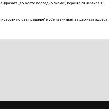
 е фразата „во моето последно писмо“, којашто ги нервира 13
ма новости по ова прашање“ и „Се извинувам за двојната адреса