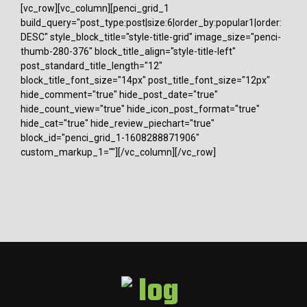
[vc_row][vc_column][penci_grid_1
build_query="post_type:post|size:6|order_by:popular1|order:
DESC" style_block_title="style-title-grid" image_size="penci-
thumb-280-376" block_title_align="style-title-left"
post_standard_title_length="12"
block_title_font_size="14px" post_title_font_size="12px"
hide_comment="true" hide_post_date="true"
hide_count_view="true" hide_icon_post_format="true"
hide_cat="true" hide_review_piechart="true"
block_id="penci_grid_1-1608288871906"
custom_markup_1=""][/vc_column][/vc_row]