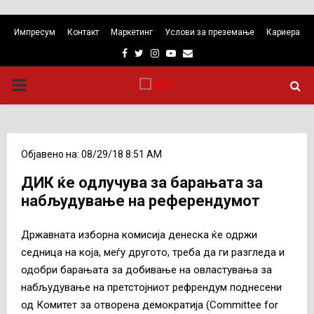
Импресум
Контакт
Маркетинг
Услови за преземање
Кариера
Facebook
Twitter
Instagram
Youtube
Email
PRIMARY
MENU
Објавено на: 08/29/18 8:51 AM
ДИК ќе одлучува за барањата за
набљудување на референдумот
Државната изборна комисија денеска ќе одржи
седница на која, меѓу другото, треба да ги разгледа и
одобри барањата за добивање на овластувања за
набљудување на претстојниот рефрендум поднесени
од Комитет за отворена демократија (Committee for