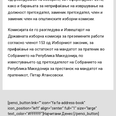
како и барањата за неприфаќање на извршување на
должност претседател, заменик претседател, член и
заменик член на општинските изборни комисии.
Комисијата ќе го разгледува и Извештајот на
Државната изборна комисија за преземените работи
согласно членот 153 од Изборниот законик, за
прифаќање на остатокот на мандатот за пратеник во
Собранието на Република Македонија, по
известувањето од претседателот на Собранието на
Република Македонија за престанок на мандатот на
пратеникот, Петар Атансовски.
[penci_button link="" icon="fa fa-address-book"
icon_position="left" align="center" full="1" size="large"
text_color="#FFFFFF"]Најчитани Денес [/penci_button]