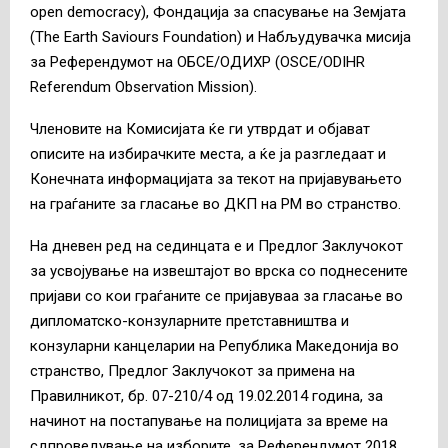
open democracy), Фондација за спасување на Земјата
(The Earth Saviours Foundation) и Набљудувачка мисија
за Референдумот на ОБСЕ/ОДИХР (OSCE/ODIHR
Referendum Observation Mission).
Членовите на Комисијата ќе ги утврдат и објават
описите на избирачките места, а ќе ја разгледаат и
Конечната информацијата за текот на пријавувањето
на граѓаните за гласање во ДКП на РМ во странство.
На дневен ред на сединцата е и Предлог Заклучокот
за усвојување на извештајот во врска со поднесените
пријави со кои граѓаните се пријавуваа за гласање во
дипломатско-конзуларните претставништва и
конзуларни канцеларии на Република Македонија во
странство, Предлог Заклучокот за примена на
Правилникот, бр. 07-210/4 од 19.02.2014 година, за
начинот на постапување на полицијата за време на
сдпроведување на изборите, за Референдумот 2018,