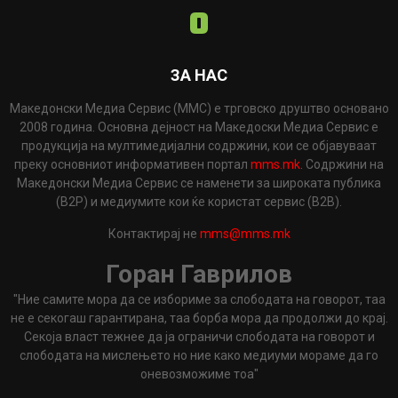
ЗА НАС
Македонски Медиа Сервис (ММС) е трговско друштво основано
2008 година. Основна дејност на Македоски Медиа Сервис е
продукција на мултимедијални содржини, кои се објавуваат
преку основниот информативен портал
mms.mk
. Содржини на
Македонски Медиа Сервис се наменети за широката публика
(B2P) и медиумите кои ќе користат сервис (B2B).
Контактирај не
mms@mms.mk
Горан Гаврилов
"Ние самите мора да се избориме за слободата на говорот, таа
не е секогаш гарантирана, таа борба мора да продолжи до крај.
Секоја власт тежнее да ја ограничи слободата на говорот и
слободата на мислењето но ние како медиуми мораме да го
оневозможиме тоа"