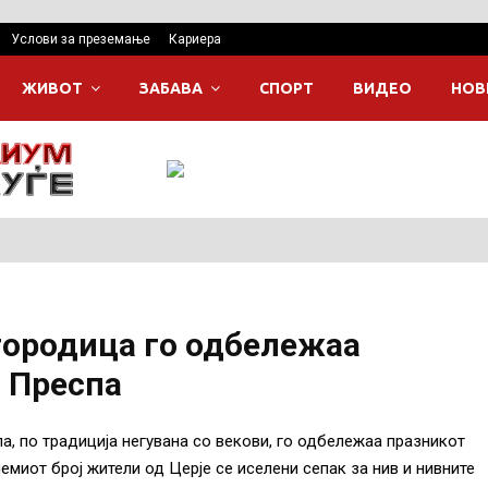
Услови за преземање
Кариера
ЖИВОТ
ЗАБАВА
СПОРТ
ВИДЕО
НОВ
городица го одбележаа
 Преспа
а, по традиција негувана со векови, го одбележаа празникот
миот број жители од Церје се иселени сепак за нив и нивните