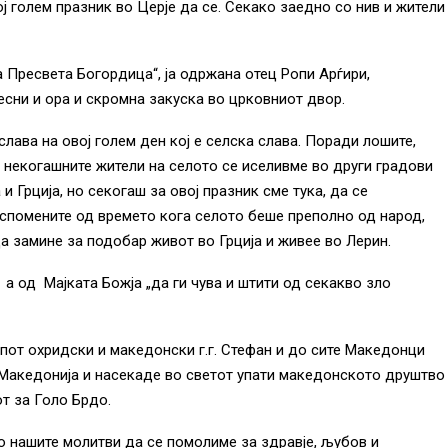
ј голем празник во Церје да се. Секако заедно со нив и жители
 Пресвета Богордица“, ја одржана отец Ропи Арѓири,
ни и ора и скромна закуска во црковниот двор.
слава на овој голем ден кој е селска слава. Поради лошите,
д некогашните жители на селото се иселивме во други градови
и Грција, но секогаш за овој празник сме тука, да се
 спомените од времето кога селото беше преполно од народ,
да замине за подобар живот во Грција и живее во Лерин.
 а од Мајката Божја „да ги чува и штити од секакво зло
пот охридски и македонски г.г. Стефан и до сите Македонци
 Македонија и насекаде во светот упати македонското друштво
т за Голо Брдо.
во нашите молитви да се помолиме за здравје, љубов и