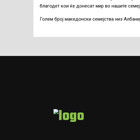
благодет кои ќе донесат мир во нашите семејс
Голем број македонски семејства низ Албани