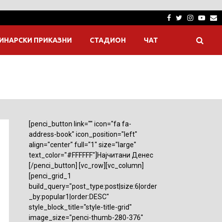
Facebook
Twitter
Instagra
Yout
E
ИНАРСКИ ПРИКАЗНИ
СТАДИОН
ЧАТ
[penci_button link="" icon="fa fa-
address-book" icon_position="left"
align="center" full="1" size="large"
text_color="#FFFFFF"]Најчитани Денес
[/penci_button] [vc_row][vc_column]
[penci_grid_1
build_query="post_type:post|size:6|order
_by:popular1|order:DESC"
style_block_title="style-title-grid"
image_size="penci-thumb-280-376"