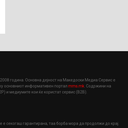
2008 година. Основна дејност на Македоски Медиа Сервис е
еку основниот информативен портал
mms.mk
. Содржини на
) и медиумите кои ќе користат сервис (B2B).
не е секогаш гарантирана, таа борба мора да продолжи до крај.