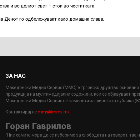
тва и во целиот свет – стои во честитката.
ја Денот го одбележуваат како домашна слава.
ЗА НАС
Македонски Медиа Сервис (ММС) е трговско друштво основано 
продукција на мултимедијални содржини, кои се објавуваат пр
Македонски Медиа Сервис се наменети за широката публика (B2P
Контактирај не
mms@mms.mk
Горан Гаврилов
"Ние самите мора да се избориме за слободата на говорот, таа 