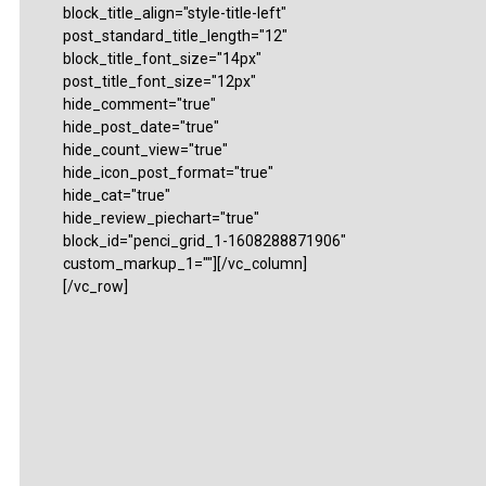
block_title_align="style-title-left"
post_standard_title_length="12"
block_title_font_size="14px"
post_title_font_size="12px"
hide_comment="true"
hide_post_date="true"
hide_count_view="true"
hide_icon_post_format="true"
hide_cat="true"
hide_review_piechart="true"
block_id="penci_grid_1-1608288871906"
custom_markup_1=""][/vc_column]
[/vc_row]