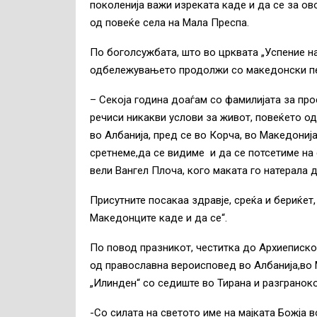
поколенија важи изреката каде и да се за ово
од повеќе села на Мала Преспа.
По боголсужбата, што во црквата „Успение на
одбележувањето продолжи со македонски пес
– Секоја година доаѓам со фамилијата за про
речиси никакви услови за живот, повеќето о
во Албанија, пред се во Корча, во Македонија 
сретнеме,да се видиме и да се потсетиме на
вели Вангел Плоча, кого маката го натерала 
Присутните посакаа здравје, среќа и бериќет,
Македонците каде и да се“.
По повод празникот, честитка до Архиеписко
од православна вероисповед во Албанија,во
„Илинден“ со седиште во Тирана и разграноко
-Со силата на светото име на мајката Божја 