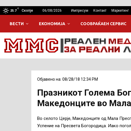
C
Скопје
06/08/2026
Импресум
Контакт
Маркетинг
25.7
ВЕСТИ
ЕКОНОМИЈА
СООБРАЌАЕН СЕРВИС
Објавено на: 08/28/18 12:34 PM
Празникот Голема Бо
Македонците во Мала
Во селото Церје, Македонците од Мала Пресп
Успение на Пресвета Богородица. Иако поголе