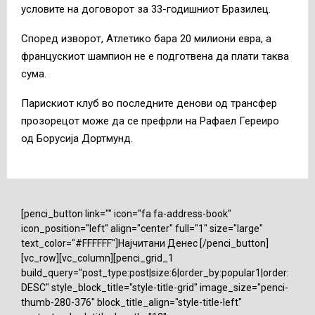
условите на договорот за 33-годишниот Бразилец.
Според изворот, Атлетико бара 20 милиони евра, а
францускиот шампион не е подготвена да плати таква
сума.
Парискиот клуб во последните денови од трансфер
прозорецот може да се префрли на Рафаел Гереиро
од Борусија Дортмунд.
[penci_button link="" icon="fa fa-address-book"
icon_position="left" align="center" full="1" size="large"
text_color="#FFFFFF"]Најчитани Денес [/penci_button]
[vc_row][vc_column][penci_grid_1
build_query="post_type:post|size:6|order_by:popular1|order:
DESC" style_block_title="style-title-grid" image_size="penci-
thumb-280-376" block_title_align="style-title-left"