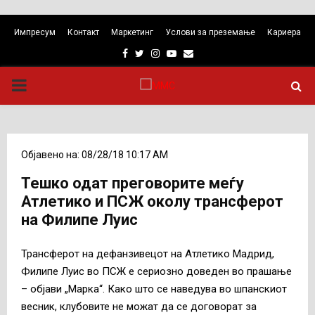
Импресум
Контакт
Маркетинг
Услови за преземање
Кариера
Facebook
Twitter
Instagram
Youtube
Email
PRIMARY
MENU
Објавено на: 08/28/18 10:17 AM
Тешко одат преговорите меѓу
Атлетико и ПСЖ околу трансферот
на Филипе Луис
Трансферот на дефанзивецот на Атлетико Мадрид,
Филипе Луис во ПСЖ е сериозно доведен во прашање
– објави „Марка“. Како што се наведува во шпанскиот
весник, клубовите не можат да се договорат за