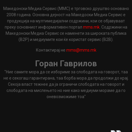
Македонски Медиа Сервис (ММС) е трговско друштво основано
2008 година. Основна дејност на Македоски Медиа Сервис е
продукција на мултимедијални содржини, кои се објавуваат
преку основниот информативен портал
mms.mk
. Содржини на
Македонски Медиа Сервис се наменети за широката публика
(B2P) и медиумите кои ќе користат сервис (B2B).
Контактирај не
mms@mms.mk
Горан Гаврилов
"Ние самите мора да се избориме за слободата на говорот, таа
не е секогаш гарантирана, таа борба мора да продолжи до крај.
Секоја власт тежнее да ја ограничи слободата на говорот и
слободата на мислењето но ние како медиуми мораме да го
оневозможиме тоа"