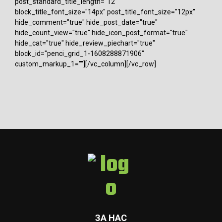
post_standard_title_length="12"
block_title_font_size="14px" post_title_font_size="12px"
hide_comment="true" hide_post_date="true"
hide_count_view="true" hide_icon_post_format="true"
hide_cat="true" hide_review_piechart="true"
block_id="penci_grid_1-1608288871906"
custom_markup_1=""][/vc_column][/vc_row]
ЗА НАС