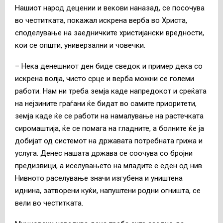
Нашиот народ децении и векови наназад, се посочува
во честитката, покажал искрена верба во Христа,
споделување на заедничките христијански вредности,
кои се општи, универзални и човечки.
– Нека денешниот ден биде сведок и пример дека со
искрена волја, чисто срце и верба можни се големи
работи. Нам ни треба земја каде напредокот и среќата
на нејзините граѓани ќе бидат во самите приоритети,
земја каде ќе се работи на намалување на растечката
сиромаштија, ќе се помага на гладните, а болните ќе ја
добијат од системот на државата потребната грижа и
услуга. Денес нашата држава се соочува со бројни
предизвици, а иселувањето на младите е еден од нив.
Нивното раселување значи изгубена и уништена
иднина, затворени куќи, напуштени родни огништа, се
вели во честитката.