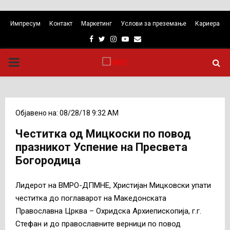
Импресум
Контакт
Маркетинг
Услови за преземање
Кариера
Facebook
Twitter
Instagram
Youtube
Email
PRIMARY
MENU
Објавено на: 08/28/18 9:32 AM
Честитка од Мицкоски по повод
празникот Успение на Пресвета
Богородица
Лидерот на ВМРО-ДПМНЕ, Христијан Мицковски упати
честитка до поглаварот на Македонската
Православна Црква – Охридска Архиепископија, г.г.
Стефан и до православните верници по повод