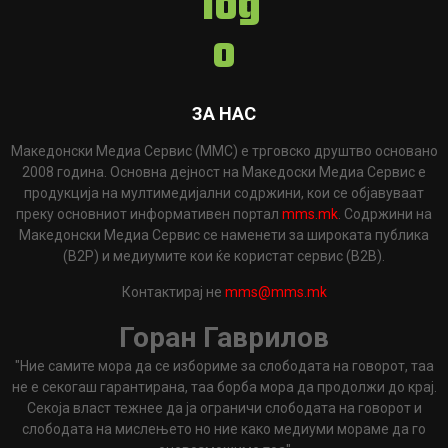
ЗА НАС
Македонски Медиа Сервис (ММС) е трговско друштво основано
2008 година. Основна дејност на Македоски Медиа Сервис е
продукција на мултимедијални содржини, кои се објавуваат
преку основниот информативен портал
mms.mk
. Содржини на
Македонски Медиа Сервис се наменети за широката публика
(B2P) и медиумите кои ќе користат сервис (B2B).
Контактирај не
mms@mms.mk
Горан Гаврилов
"Ние самите мора да се избориме за слободата на говорот, таа
не е секогаш гарантирана, таа борба мора да продолжи до крај.
Секоја власт тежнее да ја ограничи слободата на говорот и
слободата на мислењето но ние како медиуми мораме да го