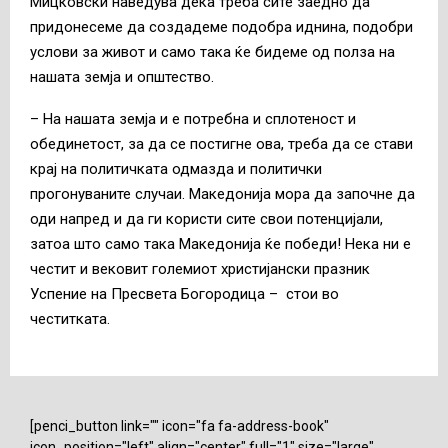
Мицковски наведува дека треба сите заедно да
придонесеме да создадеме подобра иднина, подобри
услови за живот и само така ќе бидеме од полза на
нашата земја и општество.
– На нашата земја и е потребна и сплотеност и
обединетост, за да се постигне ова, треба да се стави
крај на политичката одмазда и политички
прогонуваните случаи. Македонија мора да започне да
оди напред и да ги користи сите свои потенцијали,
затоа што само така Македонија ќе победи! Нека ни е
честит и вековит големиот христијански празник
Успение на Пресвета Богородица – стои во
честитката.
[penci_button link="" icon="fa fa-address-book"
icon_position="left" align="center" full="1" size="large"