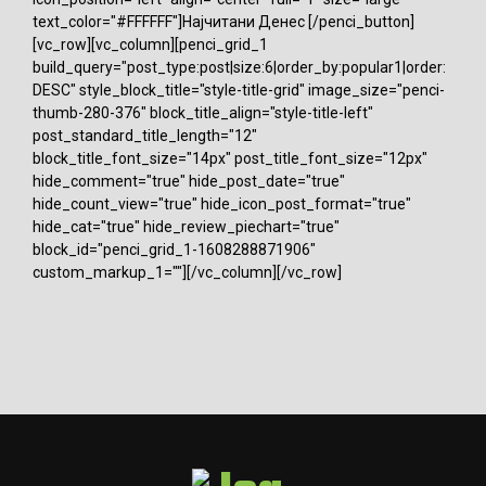
text_color="#FFFFFF"]Најчитани Денес [/penci_button]
[vc_row][vc_column][penci_grid_1
build_query="post_type:post|size:6|order_by:popular1|order:
DESC" style_block_title="style-title-grid" image_size="penci-
thumb-280-376" block_title_align="style-title-left"
post_standard_title_length="12"
block_title_font_size="14px" post_title_font_size="12px"
hide_comment="true" hide_post_date="true"
hide_count_view="true" hide_icon_post_format="true"
hide_cat="true" hide_review_piechart="true"
block_id="penci_grid_1-1608288871906"
custom_markup_1=""][/vc_column][/vc_row]