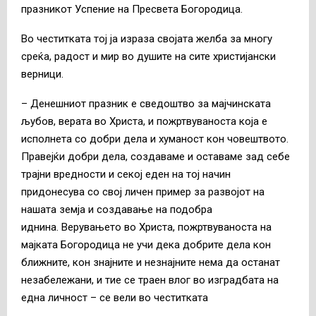
празникот Успение на Пресвета Богородица.
Во честитката тој ја израза својата желба за многу
среќа, радост и мир во душите на сите христијански
верници.
– Денешниот празник е сведоштво за мајчинската
љубов, верата во Христа, и пожртвуваноста која е
исполнета со добри дела и хуманост кон човештвото.
Правејќи добри дела, создаваме и оставаме зад себе
трајни вредности и секој еден на тој начин
придонесува со свој личен пример за развојот на
нашата земја и создавање на подобра
иднина. Верувањето во Христа, пожртвуваноста на
мајката Богородица не учи дека добрите дела кон
ближните, кон знајните и незнајните нема да останат
незабележани, и тие се траен влог во изградбата на
една личност – се вели во честитката