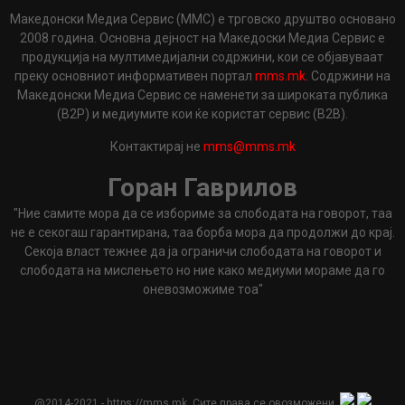
Македонски Медиа Сервис (ММС) е трговско друштво основано
2008 година. Основна дејност на Македоски Медиа Сервис е
продукција на мултимедијални содржини, кои се објавуваат
преку основниот информативен портал
mms.mk
. Содржини на
Македонски Медиа Сервис се наменети за широката публика
(B2P) и медиумите кои ќе користат сервис (B2B).
Контактирај не
mms@mms.mk
Горан Гаврилов
"Ние самите мора да се избориме за слободата на говорот, таа
не е секогаш гарантирана, таа борба мора да продолжи до крај.
Секоја власт тежнее да ја ограничи слободата на говорот и
слободата на мислењето но ние како медиуми мораме да го
оневозможиме тоа"
@2014-2021 - https://mms.mk. Сите права се овозможени.