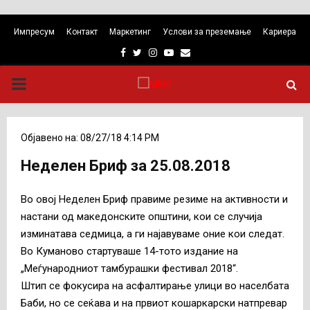
Импресум
Контакт
Маркетинг
Услови за преземање
Кариера
Facebook
Twitter
Instagram
Youtube
Email
PRIMARY
MENU
Објавено на: 08/27/18 4:14 PM
Неделен Бриф за 25.08.2018
Во овој Неделен Бриф правиме резиме на активности и
настани од македонските општини, кои се случија
изминатава седмица, а ги најавуваме оние кои следат.
Во Куманово стартуваше 14-тото издание на
„Меѓународниот тамбурашки фестивал 2018“.
Штип се фокусира на асфалтирање улици во населбата
Баби, но се сеќава и на првиот кошаркарски натпревар