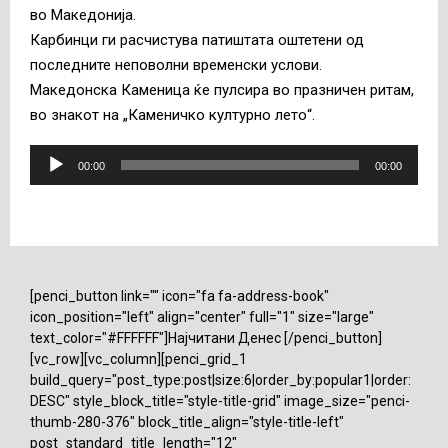
во Македонија.
Карбинци ги расчистува патиштата оштетени од
последните неповолни временски услови.
Македонска Каменица ќе пулсира во празничен ритам,
во знакот на „Каменичко културно лето“.
А
00:00
00:00
у
д
и
о
п
[penci_button link="" icon="fa fa-address-book"
л
icon_position="left" align="center" full="1" size="large"
е
text_color="#FFFFFF"]Најчитани Денес [/penci_button]
ј
[vc_row][vc_column][penci_grid_1
е
build_query="post_type:post|size:6|order_by:popular1|order:
DESC" style_block_title="style-title-grid" image_size="penci-
р
thumb-280-376" block_title_align="style-title-left"
post_standard_title_length="12"