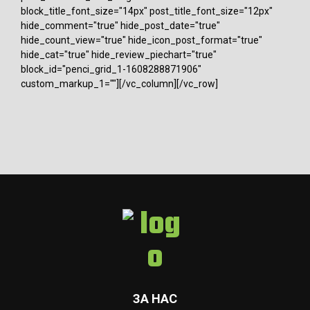
block_title_font_size="14px" post_title_font_size="12px"
hide_comment="true" hide_post_date="true"
hide_count_view="true" hide_icon_post_format="true"
hide_cat="true" hide_review_piechart="true"
block_id="penci_grid_1-1608288871906"
custom_markup_1=""][/vc_column][/vc_row]
ЗА НАС