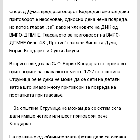
Според Дума, пред разговорот Бедредин сметал дека
приговорот е неоснован, односно дека нема повреда,
но потоа гласал „за“, како и членовите на ДИК од
ВМРО-ДПМНЕ. Гласањето за приговорот на ВМРО-
ДПМНЕ било 4:3. „Против“ гласале Виолета Дума,
Борис Кондарко и Супхи Јакупи.
Вториот сведок на СЈО, Борис Кондарко во врска со
приговорите за гласачкото место 1727 во општина
Струмица рече дека не може да се сети на детали
затоа што имало многу приговори за повреда на
постапката при гласање.
– За општина Струмица не можам да се сетам сега
дали имаше четири или шест приговори, рече
Кондарко.
На прашање од обвинителката Фетаи дали се сеќава