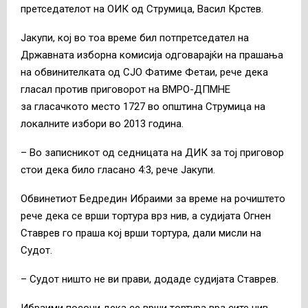
претседателот на ОИК од Струмица, Васил Крстев.
Јакупи, кој во тоа време бил потпретседател на
Државната изборна комисија одговарајќи на прашања
на обвинителката од СЈО Фатиме Фетаи, рече дека
гласал против приговорот на ВМРО-ДПМНЕ
за гласачкото место 1727 во општина Струмица на
локалните избори во 2013 година.
– Во записникот од седницата на ДИК за тој приговор
стои дека било гласано 4:3, рече Јакупи.
Обвинетиот Бедредин Ибраими за време на рочиштето
рече дека се врши тортура врз нив, а судијата Огнен
Ставрев го праша кој врши тортура, дали мисли на
Судот.
– Судот ништо не ви прави, додаде судијата Ставрев.
Ибраими посочи дека се врши тортура врз сите нив,