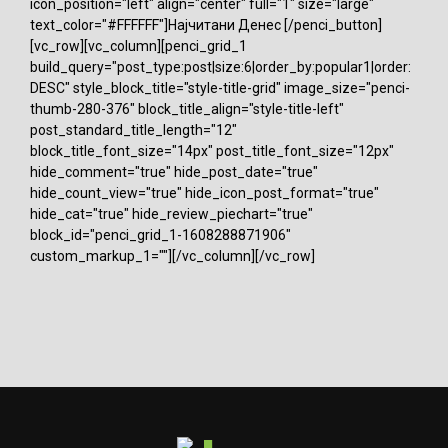
icon_position="left" align="center" full="1" size="large"
text_color="#FFFFFF"]Најчитани Денес [/penci_button]
[vc_row][vc_column][penci_grid_1
build_query="post_type:post|size:6|order_by:popular1|order:
DESC" style_block_title="style-title-grid" image_size="penci-
thumb-280-376" block_title_align="style-title-left"
post_standard_title_length="12"
block_title_font_size="14px" post_title_font_size="12px"
hide_comment="true" hide_post_date="true"
hide_count_view="true" hide_icon_post_format="true"
hide_cat="true" hide_review_piechart="true"
block_id="penci_grid_1-1608288871906"
custom_markup_1=""][/vc_column][/vc_row]