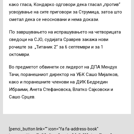
како гласа, Кондарко одговори дека гласал „против“
усвојување на сите приговори за Струмица, затоа што
сметал дека се неосновани и нема докази.
По завршувањето на испрашувањето на четворицата
сведоци на СЈО, судијата Сраврев закажа нови
рочиште за „Титаник 2“ за 6 септември и за 1
октомври.
Во предметот обвинети се лидерот на ДПА Мендух
Тачи, поранешниот директор на УБК Сашо Мијалков,
како и поранешните членови на ДИК Бедредин
Ибраими, Анета Стефановска, Влатко Сајковски и
Сашо Срцев.
[penci_button link="" icon="fa fa-address-book"