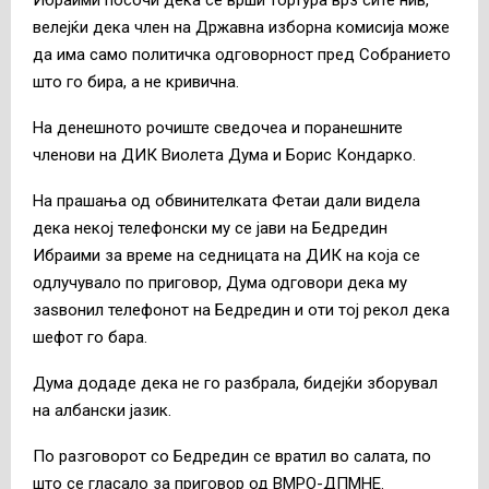
велејќи дека член на Државна изборна комисија може
да има само политичка одговорност пред Собранието
што го бира, а не кривична.
На денешното рочиште сведочеа и поранешните
членови на ДИК Виолета Дума и Борис Кондарко.
На прашања од обвинителката Фетаи дали видела
дека некој телефонски му се јави на Бедредин
Ибраими за време на седницата на ДИК на која се
одлучувало по приговор, Дума одговори дека му
заѕвонил телефонот на Бедредин и оти тој рекол дека
шефот го бара.
Дума додаде дека не го разбрала, бидејќи зборувал
на албански јазик.
По разговорот со Бедредин се вратил во салата, по
што се гласало за приговор од ВМРО-ДПМНЕ.