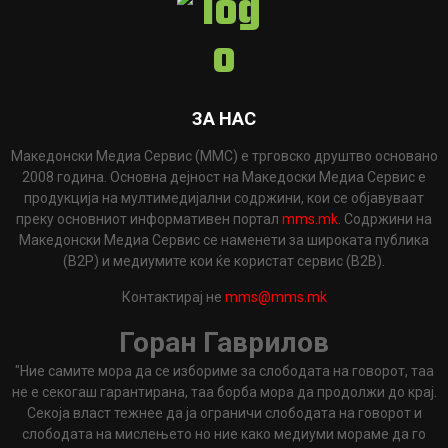
ЗА НАС
Македонски Медиа Сервис (ММС) е трговско друштво основано
2008 година. Основна дејност на Македоски Медиа Сервис е
продукција на мултимедијални содржини, кои се објавуваат
преку основниот информативен портал
mms.mk
. Содржини на
Македонски Медиа Сервис се наменети за широката публика
(B2P) и медиумите кои ќе користат сервис (B2B).
Контактирај не
mms@mms.mk
Горан Гаврилов
"Ние самите мора да се избориме за слободата на говорот, таа
не е секогаш гарантирана, таа борба мора да продолжи до крај.
Секоја власт тежнее да ја ограничи слободата на говорот и
слободата на мислењето но ние како медиуми мораме да го