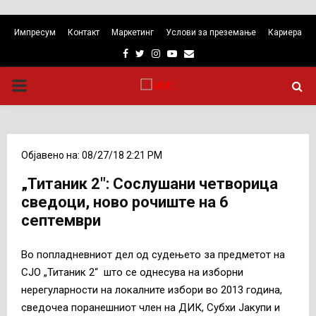
Импресум
Контакт
Маркетинг
Услови за преземање
Кариера
Facebook
Twitter
Instagram
Youtube
Email
PRIMARY
MENU
Објавено на: 08/27/18 2:21 PM
„Титаник 2″: Сослушани четворица
сведоци, ново рочиште на 6
септември
Во попладневниот дел од судењето за предметот на
СЈО „Титаник 2“ што се однесува на изборни
нерегуларности на локалните избори во 2013 година,
сведочеа поранешниот член на ДИК, Субхи Јакупи и