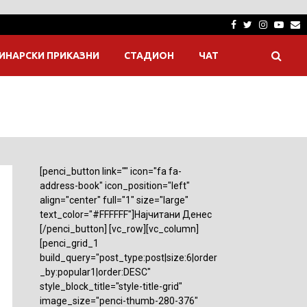
Facebook
Twitter
Instagra
Yout
E
ИНАРСКИ ПРИКАЗНИ
СТАДИОН
ЧАТ
[penci_button link="" icon="fa fa-
address-book" icon_position="left"
align="center" full="1" size="large"
text_color="#FFFFFF"]Најчитани Денес
[/penci_button] [vc_row][vc_column]
[penci_grid_1
build_query="post_type:post|size:6|order
_by:popular1|order:DESC"
style_block_title="style-title-grid"
image_size="penci-thumb-280-376"