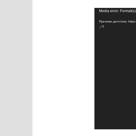
Media error: Format(s)
Преземи датотека: https
_=1