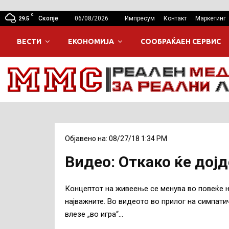
C
Скопје
06/08/2026
Импресум
Контакт
Маркетинг
29.5
ВЕСТИ
ЕКОНОМИЈА
СООБРАЌАЕН СЕРВИС
Објавено на: 08/27/18 1:34 PM
Видео: Откако ќе дој
Концептот на живеење се менува во повеќе н
најважните. Во видеото во прилог на симпат
влезе „во игра“…