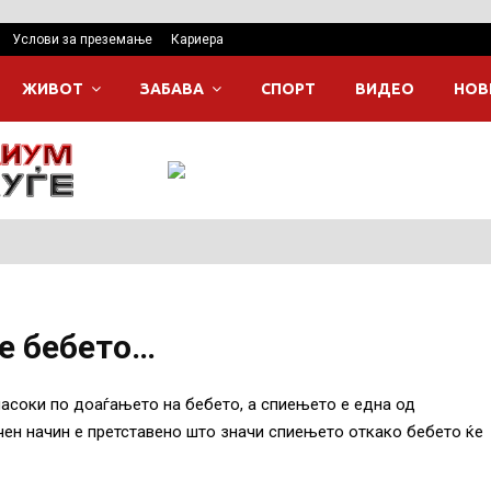
Услови за преземање
Кариера
ЖИВОТ
ЗАБАВА
СПОРТ
ВИДЕО
НОВ
де бебето…
асоки по доаѓањето на бебето, а спиењето е една од
ичен начин е претставено што значи спиењето откако бебето ќе