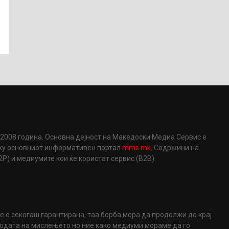
2008 година. Основна дејност на Македоски Медиа Сервис е
еку основниот информативен портал
mms.mk
. Содржини на
) и медиумите кои ќе користат сервис (B2B).
не е секогаш гарантирана, таа борба мора да продолжи до крај.
ободата на мислењето но ние како медиуми мораме да го