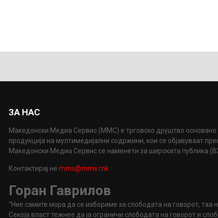
ЗА НАС
Македонски Медиа Сервис (ММС) е трговско друштво основано 
продукција на мултимедијални содржини, кои се објавуваат пр
Македонски Медиа Сервис се наменети за широката публика (B2P
Контактирај не
mms@mms.mk
Горан Гаврилов
"Ние самите мора да се избориме за слободата на говорот, таа 
Секоја власт тежнее да ја ограничи слободата на говорот и сл