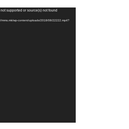
В
 not supported or source(s) not found
и
://mms.mk/wp-content/uploads/2018/08/22222.mp4?
д
е
о
п
л
е
ј
е
р