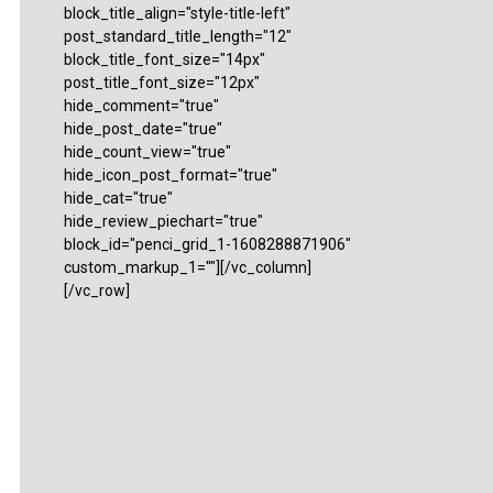
block_title_align="style-title-left"
post_standard_title_length="12"
block_title_font_size="14px"
post_title_font_size="12px"
hide_comment="true"
hide_post_date="true"
hide_count_view="true"
hide_icon_post_format="true"
hide_cat="true"
hide_review_piechart="true"
block_id="penci_grid_1-1608288871906"
custom_markup_1=""][/vc_column]
[/vc_row]