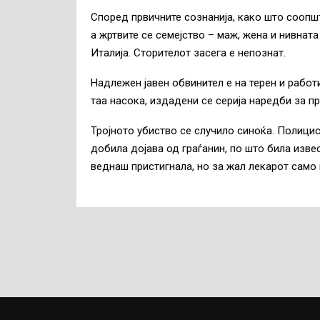
Според првичните сознанија, како што соопшт
а жртвите се семејство – маж, жена и нивнат
Италија. Сторителот засега е непознат.
Надлежен јавен обвинител е на терен и работ
таа насока, издадени се серија наредби за п
Тројното убиство се случило синоќа. Полици
добила дојава од граѓанин, по што била изв
веднаш пристигнала, но за жал лекарот само 