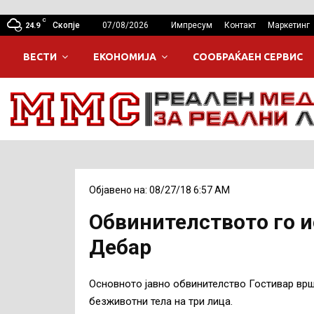
C
Скопје
07/08/2026
Импресум
Контакт
Маркетинг
24.9
ВЕСТИ
ЕКОНОМИЈА
СООБРАЌАЕН СЕРВИС
Објавено на: 08/27/18 6:57 AM
Обвинителството го и
Дебар
Основното јавно обвинителство Гостивар врш
безживотни тела на три лица.