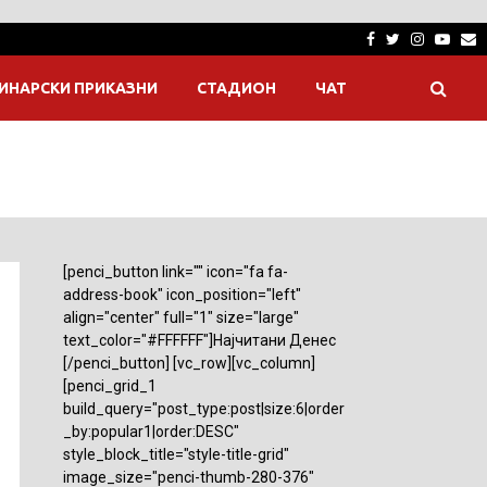
Facebook
Twitter
Instagra
Yout
E
ИНАРСКИ ПРИКАЗНИ
СТАДИОН
ЧАТ
[penci_button link="" icon="fa fa-
address-book" icon_position="left"
align="center" full="1" size="large"
text_color="#FFFFFF"]Најчитани Денес
[/penci_button] [vc_row][vc_column]
[penci_grid_1
build_query="post_type:post|size:6|order
_by:popular1|order:DESC"
style_block_title="style-title-grid"
image_size="penci-thumb-280-376"