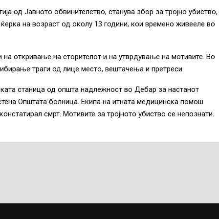
ија од Јавното обвинителство, станува збор за тројно убиство,
а ќерка на возраст од околу 13 години, кои времено живееле во
и на откривање на сторителот и на утврдување на мотивите. Во
рибирање траги од лице место, вештачења и претреси.
ската станица од општа надлежност во Дебар за настанот
естена Општата болница. Екипа на итната медицинска помош
констатирал смрт. Мотивите за тројното убиство се непознати.