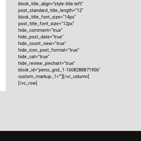
block_title_align="style-title-left"
post_standard_title_length="12"
block_title_font_size="14px"
post_title_font_size="12px"
hide_comment="true"
hide_post_date="true"
hide_count_view="true"
hide_icon_post_format="true"
hide_cat="true"
hide_review_piechart="true"
block_id="penci_grid_1-1608288871906"
custom_markup_1=""][/vc_column]
[/vc_row]