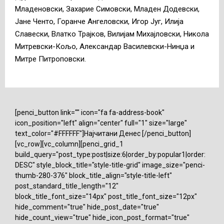
Младеновски, Захарие Симовски, Младен Додевски,
Јане Ченто, Горанче Ангеловски, Игор Југ, Илија
Славески, Влатко Трајков, Вилијам Михајловски, Никола
Митревски-Кољо, Александар Василевски-Нинџа и
Митре Питроповски.
[penci_button link="" icon="fa fa-address-book"
icon_position="left" align="center" full="1" size="large"
text_color="#FFFFFF"]Најчитани Денес [/penci_button]
[vc_row][vc_column][penci_grid_1
build_query="post_type:post|size:6|order_by:popular1|order:
DESC" style_block_title="style-title-grid" image_size="penci-
thumb-280-376" block_title_align="style-title-left"
post_standard_title_length="12"
block_title_font_size="14px" post_title_font_size="12px"
hide_comment="true" hide_post_date="true"
hide_count_view="true" hide_icon_post_format="true"