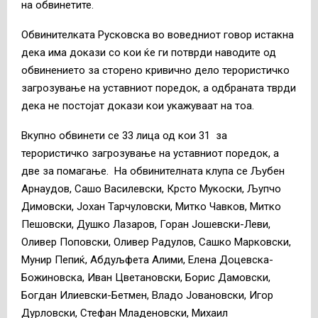
на обвинетите.
Обвинителката Русковска во воведниот говор истакна
дека има докази со кои ќе ги потврди наводите од
обвинението за сторено кривично дело терористичко
загрозување на уставниот поредок, а одбраната тврди
дека не постојат докази кои укажуваат на тоа.
Вкупно обвинети се 33 лица од кои 31 за
терористичко загрозување на уставниот поредок, а
две за помагање. На обвинителната клупа се Љубен
Арнаудов, Сашо Василевски, Крсто Мукоски, Љупчо
Димовски, Јохан Тарчуловски, Митко Чавков, Митко
Пешовски, Душко Лазаров, Горан Јошевски-Леви,
Оливер Поповски, Оливер Радулов, Сашко Марковски,
Мунир Пепиќ, Абдуљфета Алими, Елена Доцевска-
Божиновска, Иван Цветановски, Борис Дамовски,
Богдан Илиевски-Бетмен, Владо Јовановски, Игор
Дурловски, Стефан Младеновски, Михаил