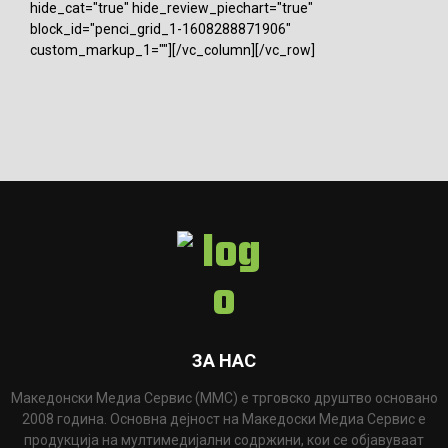
hide_cat="true" hide_review_piechart="true"
block_id="penci_grid_1-1608288871906"
custom_markup_1=""][/vc_column][/vc_row]
ЗА НАС
Македонски Медиа Сервис (ММС) е трговско друштво основано
2008 година. Основна дејност на Македоски Медиа Сервис е
продукција на мултимедијални содржини, кои се објавуваат