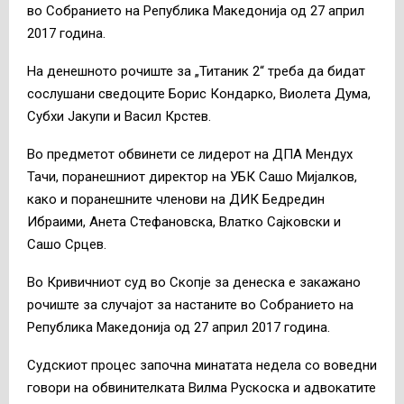
во Собранието на Република Македонија од 27 април
2017 година.
На денешното рочиште за „Титаник 2“ треба да бидат
сослушани сведоците Борис Кондарко, Виолета Дума,
Субхи Јакупи и Васил Крстев.
Во предметот обвинети се лидерот на ДПА Мендух
Тачи, поранешниот директор на УБК Сашо Мијалков,
како и поранешните членови на ДИК Бедредин
Ибраими, Анета Стефановска, Влатко Сајковски и
Сашо Срцев.
Во Кривичниот суд во Скопје за денеска е закажано
рочиште за случајот за настаните во Собранието на
Република Македонија од 27 април 2017 година.
Судскиот процес започна минатата недела со воведни
говори на обвинителката Вилма Рускоска и адвокатите