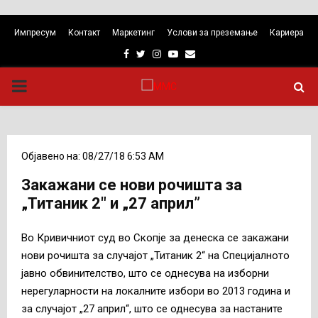
Импресум
Контакт
Маркетинг
Услови за преземање
Кариера
Facebook
Twitter
Instagram
Youtube
Email
PRIMARY
MENU
Објавено на: 08/27/18 6:53 AM
Закажани се нови рочишта за
„Титаник 2″ и „27 април”
Во Кривичниот суд во Скопје за денеска се закажани
нови рочишта за случајот „Титаник 2“ на Специјалното
јавно обвинителство, што се однесува на изборни
нерегуларности на локалните избори во 2013 година и
за случајот „27 април“, што се однесува за настаните