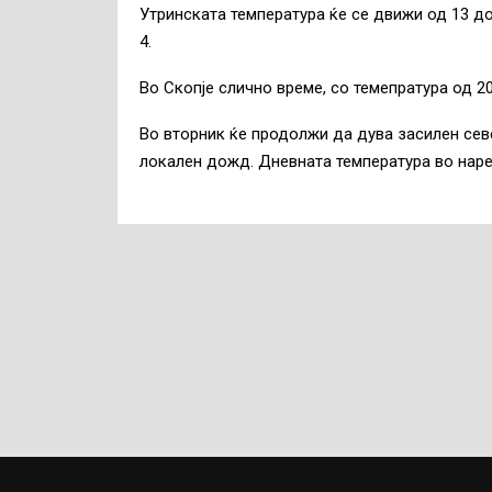
Утринската температура ќе се движи од 13 до
4.
Во Скопје слично време, со темепратура од 20
Во вторник ќе продолжи да дува засилен севе
локален дожд. Дневната температура во наре