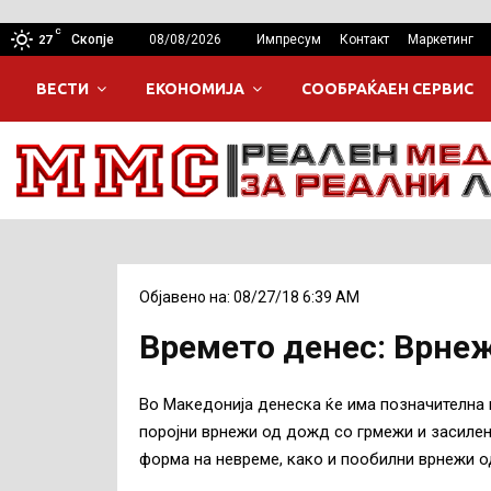
C
Скопје
08/08/2026
Импресум
Контакт
Маркетинг
27
ВЕСТИ
ЕКОНОМИЈА
СООБРАЌАЕН СЕРВИС
Објавено на: 08/27/18 6:39 AM
Времето денес: Врнеж
Во Македонија денеска ќе има позначителна п
поројни врнежи од дожд со грмежи и засилен
форма на невреме, како и пообилни врнежи од