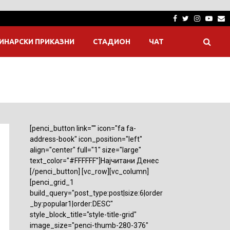
Facebook
Twitter
Instagra
Yout
E
ИНАРСКИ ПРИКАЗНИ
СТАДИОН
ЧАТ
[penci_button link="" icon="fa fa-
address-book" icon_position="left"
align="center" full="1" size="large"
text_color="#FFFFFF"]Најчитани Денес
[/penci_button] [vc_row][vc_column]
[penci_grid_1
build_query="post_type:post|size:6|order
_by:popular1|order:DESC"
style_block_title="style-title-grid"
image_size="penci-thumb-280-376"