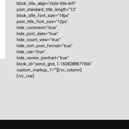
block_title_align="style-title-left"
post_standard_title_length="12"
block_title_font_size="14px"
post_title_font_size="12px"
hide_comment="true"
hide_post_date="true"
hide_count_view="true"
hide_icon_post_format="true"
hide_cat="true"
hide_review_piechart="true"
block_id="penci_grid_1-1608288871906"
custom_markup_1=""][/vc_column]
[/vc_row]