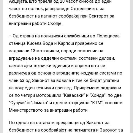
Акцијата, што траела од 20 часот синоќа до еден
часот по полноќ, ја спроведе Одделението за
безбедност на патниот сообраќај при Секторот за
внатрешни работи Скопје.
– Од страна на полициски службеници во Полоциска
станица Кисела Вода и Карпош привремно се
задржани 13 мотоцикли, поради сомнение на
вградување на одделни системи, составни делови,
самостојни технички единици и опрема што се
разликува од основно вградените-издувни системи по
член 53 од Законот за возила и тие ќе бидат упатени
на вонреден технички преглед. Привремено задржани
се по четири моторцикли “Кавасаки” и “Хонда”, по две
“Сузуки” и “Јамаха” и еден моторцикал “КТМ”, соопшти
Министерството за внатрешни работи.
По однос на останати прекршоци од Законот за
безбедност на сообраќајот на патиштата и Законот за