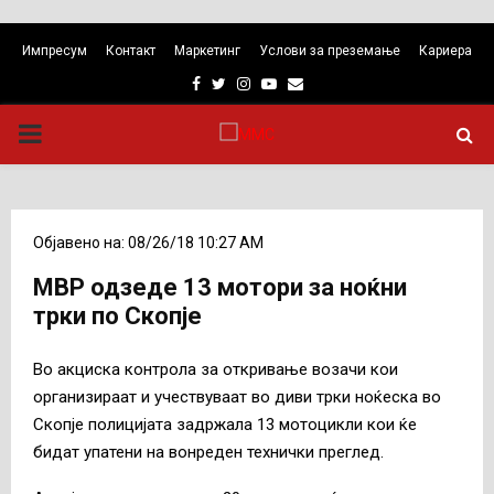
Импресум
Контакт
Маркетинг
Услови за преземање
Кариера
Facebook
Twitter
Instagram
Youtube
Email
PRIMARY
MENU
Објавено на: 08/26/18 10:27 AM
МВР одзеде 13 мотори за ноќни
трки по Скопје
Во акциска контрола за откривање возачи кои
организираат и учествуваат во диви трки ноќеска во
Скопје полицијата задржала 13 мотоцикли кои ќе
бидат упатени на вонреден технички преглед.