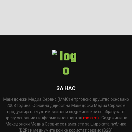
ЗА НАС
Македонски Медиа Сервис (ММС) е трговско друштво основано
2008 година. Основна дејност на Македоски Медиа Сервис е
продукција на мултимедијални содржини, кои се објавуваат
преку основниот информативен портал
mms.mk
. Содржини на
Македонски Медиа Сервис се наменети за широката публика
(B2P) и медиумите кои ќе користат сервис (B2B).