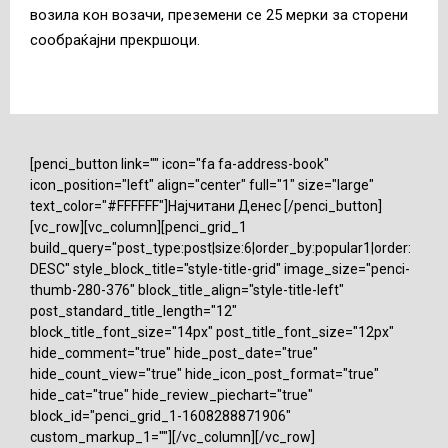
возила кон возачи, преземени се 25 мерки за сторени
сообраќајни прекршоци.
[penci_button link="" icon="fa fa-address-book"
icon_position="left" align="center" full="1" size="large"
text_color="#FFFFFF"]Најчитани Денес [/penci_button]
[vc_row][vc_column][penci_grid_1
build_query="post_type:post|size:6|order_by:popular1|order:
DESC" style_block_title="style-title-grid" image_size="penci-
thumb-280-376" block_title_align="style-title-left"
post_standard_title_length="12"
block_title_font_size="14px" post_title_font_size="12px"
hide_comment="true" hide_post_date="true"
hide_count_view="true" hide_icon_post_format="true"
hide_cat="true" hide_review_piechart="true"
block_id="penci_grid_1-1608288871906"
custom_markup_1=""][/vc_column][/vc_row]