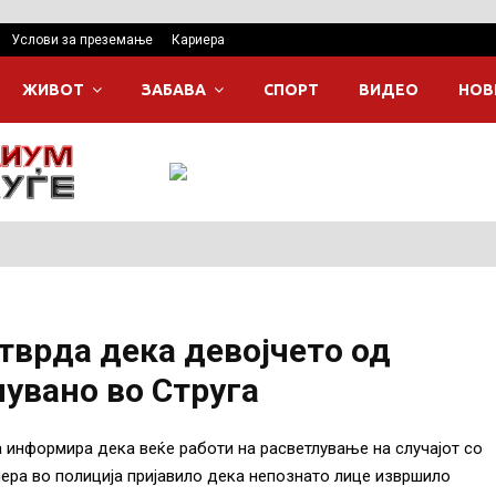
Услови за преземање
Кариера
ЖИВОТ
ЗАБАВА
СПОРТ
ВИДЕО
НОВ
тврда дека девојчето од
лувано во Струга
а информира дека веќе работи на расветлување на случајот со
ера во полиција пријавило дека непознато лице извршило