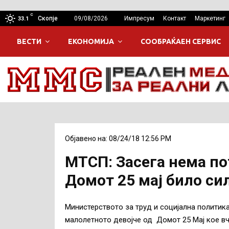
C
Скопје
09/08/2026
Импресум
Контакт
Маркетинг
33.1
ВЕСТИ
ЕКОНОМИЈА
СООБРАЌАЕН СЕРВИС
Објавено на: 08/24/18 12:56 PM
МТСП: Засега нема по
Домот 25 мај било си
Министерството за труд и социјална политик
малолетното девојче од Домот 25 Мај кое вч