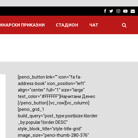
Facebook
Twitter
Instagra
Yout
E
ИНАРСКИ ПРИКАЗНИ
СТАДИОН
ЧАТ
[penci_button link="" icon="fa fa-
address-book" icon_position="left"
align="center" full="1" size="large"
text_color="#FFFFFF"]Најчитани Денес
[/penci_button] [vc_row][vc_column]
[penci_grid_1
build_query="post_type:post|size:6|order
_by:popular1|order:DESC"
style_block_title="style-title-grid"
image_size="penci-thumb-280-376"