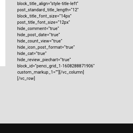
block_title_align="style-title-left"
post_standard_title_length="12"
block_title_font_size="14px"
post_title_font_size="12px"
hide_comment="true"
hide_post_date="true"
hide_count_view="true"
hide_icon_post_format="true"
hide_cat="true"
hide_review_piechart="true"
block_id="penci_grid_1-1608288871906"
custom_markup_1=""][/vc_column]
[/vc_row]