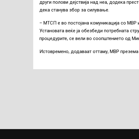
други полови дејствија над неа, додека прест
дека станува збор за силување.
– МТСП е во постојана комуникација со МВР 
Установата веќе ја обезбеди потребната стр
процедурите, се вели во соопштението од Мин
Истовремено, додаваат оттаму, МВР презема 