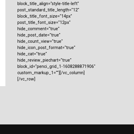
block_title_align="style-title-left"
post_standard_title_length="12"
block_title_font_size="14px"
post_title_font_size="12px"
hide_comment="true"
hide_post_date="true"
hide_count_view="true"
hide_icon_post_format="true"
hide_cat="true"
hide_review_piechart="true"
block_id="penci_grid_1-1608288871906"
custom_markup_1=""][/vc_column]
[/vc_row]