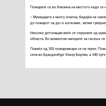
Пожарите се во близина на местото каде се 
–
Муницијата е многу опасна, бидејќи не смее
до пожарот за да го изгасиме, велие гуверн
Неколку детонации веќе се слушнале од шума
областа. Во моментов напорите за гасење се
Повеќе од 300 пожарникари се на терен. Пож
села во Бранденбург близу Берлин, а 540 лу