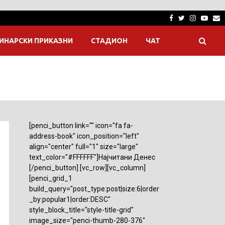
Facebook
Twitter
Instagra
Yout
E
ИНАРСКИ ПРИКАЗНИ
СТАДИОН
ЧАТ
[penci_button link="" icon="fa fa-
address-book" icon_position="left"
align="center" full="1" size="large"
text_color="#FFFFFF"]Најчитани Денес
[/penci_button] [vc_row][vc_column]
[penci_grid_1
build_query="post_type:post|size:6|order
_by:popular1|order:DESC"
style_block_title="style-title-grid"
image_size="penci-thumb-280-376"