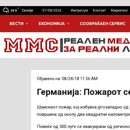
C
Скопје
07/08/2026
Импресум
Контакт
Маркетинг
24.9
ВЕСТИ
ЕКОНОМИЈА
СООБРАЌАЕН СЕРВИС
Објавено на: 08/24/18 11:56 AM
Германија: Пожарoт с
Шумскиот пожар, кој избувна југозападно од 
површина од околу два квадратни километри
Повеќе од 500 луѓе се евакуирани од регионо