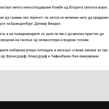
наоѓаат многу неексплодирани бомби од Втората светска војна.
ме да газиме низ теренот, па затоа не можеме ниту да пријдеме
ерот на Бранденбург Дитмар Виодке.
та, а на пожарникарите се уште не им е дозволен пристап до
 сведени на гасење од хеликоптери и водени топови.
арите избувнаа вчера попладне и наскоро станаа закана за три
ѓе од Фронсдорф, Клаусдорф и Тифенбунен беа евакуирани.