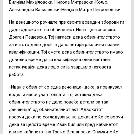
Вилијам Михајловски, Никола Митревски-Кољо,
Александар Василевски-Нинџа и Митре Питроповски.
На денешното рочиште прв своите воведни зборови ги
даде адвокатот на обвинетиот Иван Цветановски,
Драган Пешевски. Тој нагласи дека обвинителството
за истото дело досега дало четири различни правни
квалификации. Тој смета дека обвинителството имало
доволно време да ги квалификува овие настани,
истакнувајќи дека лошо си ја завршило неговата
работа.
-Иван е обвинет со една реченица- дека ја повикувал,
водел и насочувал толпата. Тој истакна дека
обвинителството не дало повеќе детали за таа
„реченица“ од обвинителниот акт. Адвокатот
посочи дека по согледување на доказите ќе се воочи
дека за целото време Иван бил или пред кабинетот
или во кабинетот на Трајко Вељаноски. Снимките ќе