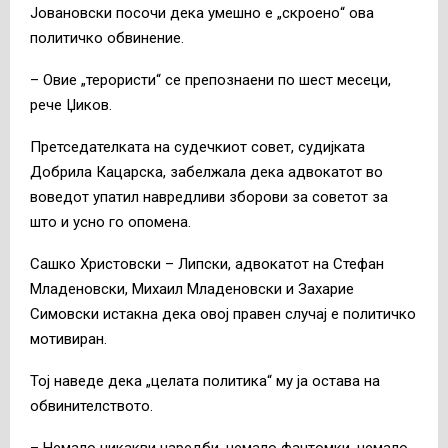
Јовановски посочи дека умешно е „скроено“ ова
политичко обвинение.
– Овие „терористи“ се препознаени по шест месеци,
рече Џиков.
Претседателката на судечкиот совет, судијката
Добрила Кацарска, забелжала дека адвокатот во
воведот упатил навредливи зборови за советот за
што и усно го опомена.
Сашко Христовски – Липски, адвокатот на Стефан
Младеновски, Михаил Младеновски и Захарие
Симовски истакна дека овој правен случај е политичко
мотивиран.
Тој наведе дека „целата политика“ му ја остава на
обвинителството.
– Немало никакви наредби, немало фантомки, немало