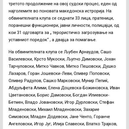
третото продолжение на овој судски процес, еден од
најголемите во поновата македонска истрорија. На
обвинителната клупа се седнати 33 лица, пратеници,
поранешни функционери, јавни личности, полицајци, од
кои 31 одговарта за „ терористичко загрозување на
уставниот поредок“ , а двајца за помагање.
На обвинителната клупа се Љубен Арнаудов, Сашо
Василевски, Крсто Мукоски, Љупчо Димовски, Јохан
Тарчуловски, Митко Чавков, Митко Пешовски, Душко
Лазаров, Горан Јошевски-Леви, Оливер Поповски,
Оливер Радулов, Сашко Марковски, Мунир Пепиќ,
Абдуљфета Алими, Елена Доцевска-Божиновска, Иван
Цветановски, Борис Дамовски, Богдан Илиевски-
Бетмен, Владо Јовановски, Игор Дурловски, Стефан
Младеновски, Михаил Младеновски, Захарие
Симовски, Младен Додевски, Јане Ченто, Горанче
Ангеловски, Игор Југ, Илија Славески, Влатко Трајков,