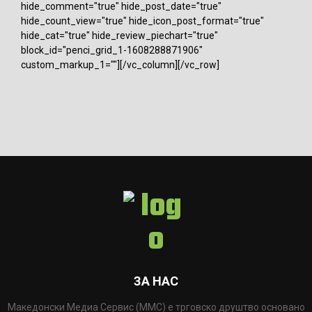
hide_comment="true" hide_post_date="true"
hide_count_view="true" hide_icon_post_format="true"
hide_cat="true" hide_review_piechart="true"
block_id="penci_grid_1-1608288871906"
custom_markup_1=""][/vc_column][/vc_row]
ЗА НАС
Македонски Медиа Сервис (ММС) е трговско друштво основано