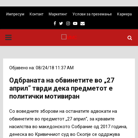
Импресум
Контакт
Маркетинг
Услови за преземање
Кариера
Facebook
Twitter
Instagram
Youtube
Email
PRIMARY
MENU
Објавено на: 08/24/18 11:37 AM
Одбраната на обвинетите во „27
април” тврди дека предметот е
политички мотивиран
Со воведните зборови на останатите адвокати на
обвинетите во предметот „27 април“, за крвавите
насилства во македонското Собрание од 2017 година,
денеска во Кривичниот суд во Скопје се оддржува