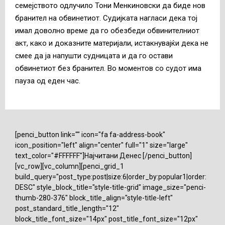
семејството одлучило Тони Менкиновски да биде нов
бранител на обвинетиот. Судијката нагласи дека тој
имал доволно време да го обезбеди обвинителниот
акт, како и доказните материјали, истакнувајќи дека не
смее да ја напушти судницата и да го остави
обвинетиот без бранител. Во моментов со судот има
пауза од еден час.
[penci_button link="" icon="fa fa-address-book"
icon_position="left" align="center" full="1" size="large"
text_color="#FFFFFF"]Најчитани Денес [/penci_button]
[vc_row][vc_column][penci_grid_1
build_query="post_type:post|size:6|order_by:popular1|order:
DESC" style_block_title="style-title-grid" image_size="penci-
thumb-280-376" block_title_align="style-title-left"
post_standard_title_length="12"
block_title_font_size="14px" post_title_font_size="12px"