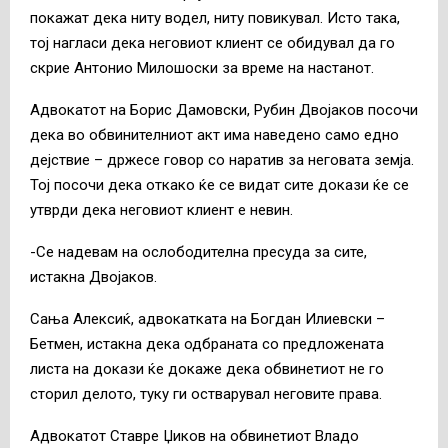
покажат дека ниту водел, ниту повикувал. Исто така,
тој нагласи дека неговиот клиент се обидувал да го
скрие Антонио Милошоски за време на настанот.
Адвокатот на Борис Дамовски, Рубин Двојаков посочи
дека во обвинителниот акт има наведено само едно
дејствие – држесе говор со наратив за неговата земја.
Тој посочи дека откако ќе се видат сите докази ќе се
утврди дека неговиот клиент е невин.
-Се надевам на ослободителна пресуда за сите,
истакна Двојаков.
Сања Алексиќ, адвокатката на Богдан Илиевски –
Бетмен, истакна дека одбраната со предложената
листа на докази ќе докаже дека обвинетиот не го
сторил делото, туку ги остварувал неговите права.
Адвокатот Ставре Џиков на обвинетиот Владо