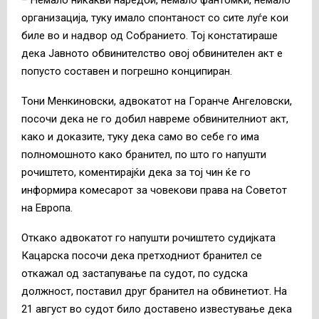
организација, туку имало спонтаност со сите луѓе кои
биле во и надвор од Собранието. Тој констатираше
дека Јавното обвинителство овој обвинителен акт е
попусто составен и погрешно конципиран.
Тони Менкиновски, адвокатот на Горанче Ангеловски,
посочи дека не го добил навреме обвинителниот акт,
како и доказите, туку дека само во себе го има
полномошното како бранител, по што го напушти
рочиштето, коментирајќи дека за тој чин ќе го
информира комесарот за човекови права на Советот
на Европа.
Откако адвокатот го напушти рочиштето судијката
Кацарска посочи дека претходниот бранител се
откажал од застапување па судот, по судска
должност, поставил друг бранител на обвинетиот. На
21 август во судот било доставено известување дека