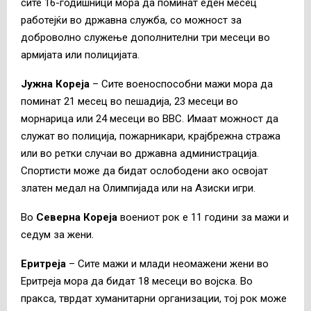
сите 16-годишници мора да поминат еден месец
работејќи во државна служба, со можност за
доброволно служење дополнителни три месеци во
армијата или полицијата.
Јужна Кореја
– Сите военоспособни мажи мора да
поминат 21 месец во пешадија, 23 месеци во
морнарица или 24 месеци во ВВС. Имаат можност да
служат во полиција, пожарникари, крајбрежна стража
или во ретки случаи во државна администрација.
Спортисти може да бидат ослободени ако освојат
златен медал на Олимпијада или на Азиски игри.
Во
Северна Кореја
воениот рок е 11 години за мажи и
седум за жени.
Еритреја
– Сите мажи и млади неомажени жени во
Еритреја мора да бидат 18 месеци во војска. Во
пракса, тврдат хуманитарни организации, тој рок може