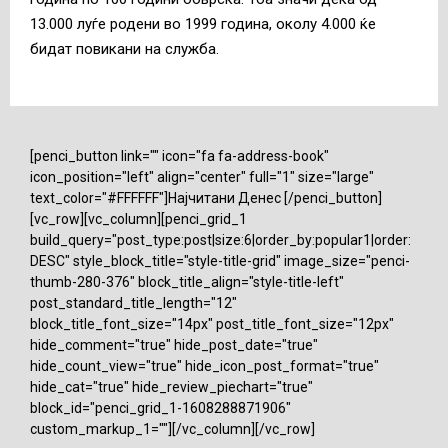
13.000 луѓе родени во 1999 година, околу 4.000 ќе
бидат повикани на служба.
[penci_button link="" icon="fa fa-address-book"
icon_position="left" align="center" full="1" size="large"
text_color="#FFFFFF"]Најчитани Денес [/penci_button]
[vc_row][vc_column][penci_grid_1
build_query="post_type:post|size:6|order_by:popular1|order:
DESC" style_block_title="style-title-grid" image_size="penci-
thumb-280-376" block_title_align="style-title-left"
post_standard_title_length="12"
block_title_font_size="14px" post_title_font_size="12px"
hide_comment="true" hide_post_date="true"
hide_count_view="true" hide_icon_post_format="true"
hide_cat="true" hide_review_piechart="true"
block_id="penci_grid_1-1608288871906"
custom_markup_1=""][/vc_column][/vc_row]