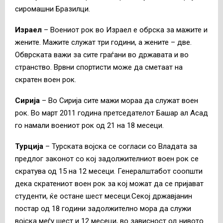
сиромашни Бразилци.
Израел
– Воениот рок во Израел е обрска за мажите и
жените. Мажите служат три години, а жените – две.
Обврската важи за сите граѓани во државата и во
странство. Врвни спортисти може да сметаат на
скратен воен рок.
Сирија
– Во Сирија сите мажи мораа да служат воен
рок. Во март 2011 година претседателот Башар ал Асад
го намали воениот рок од 21 на 18 месеци.
Турција
– Турската војска се согласи со Владата за
предлог законот со кој задолжителниот воен рок се
скратува од 15 на 12 месеци. Генералштабот соопшти
дека скратениот воен рок за кој можат да се пријават
студенти, ќе остане шест месеци.Секој државјанин
постар од 18 години задолжително мора да служи
војска меѓу шест и 12 месеци, во зависност од нивото