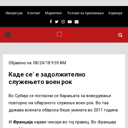
Импресум
Контакт
Маркетинг
Услови за преземање
Кариера
Facebook
Twitter
Instagram
Youtube
Email
PRIMARY
MENU
Објавено на: 08/24/18 9:59 AM
Каде се’ е задолжително
служењето воен рок
Во Србија се погласни се барањата за воведување
повторно на обврзното служење воен рок. Во таа
држава воената обврска беше укината во 2011 година.
И
Франција
најави чекори во тој правец. Во Франција