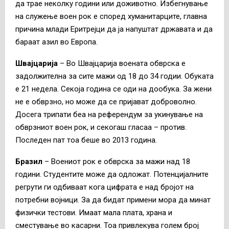
да трае неколку години или доживотно. Избегнување
на служење воен рок е според хуманитарците, главна
причина млади Еритрејци да ја напуштат државата и да
бараат азил во Европа.
Швајцарија
– Во Швајцарија воената обврска е
задолжителна за сите мажи од 18 до 34 годии. Обуката
е 21 недела. Секоја година се оди на дообука. За жени
не е обврзно, но може да се пријават доброволно.
Досега трипати беа на референдум за укинување на
обврзниот воен рок, и секогаш гласаа – против.
Последен пат тоа беше во 2013 година.
Бразил
– Воениот рок е обврска за мажи над 18
години. Студентите може да одложат. Потенцијалните
регрути ги одбиваат кога цифрата е над бројот на
потребни војници. За да бидат примени мора да минат
физички тестови. Имаат мала плата, храна и
сместување во касарни. Тоа привлекува голем број