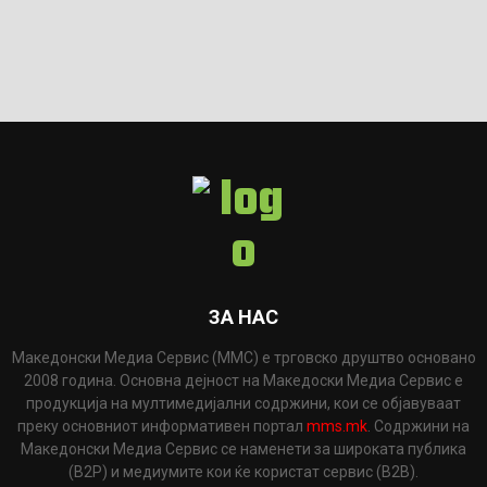
ЗА НАС
Македонски Медиа Сервис (ММС) е трговско друштво основано
2008 година. Основна дејност на Македоски Медиа Сервис е
продукција на мултимедијални содржини, кои се објавуваат
преку основниот информативен портал
mms.mk
. Содржини на
Македонски Медиа Сервис се наменети за широката публика
(B2P) и медиумите кои ќе користат сервис (B2B).