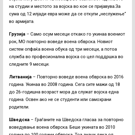
на студии и местото за војска во кое се пријавува.За
сума од 12 илјади евра може да се откупи „неслужење“
во армијата.
Грузија
– Само осум месеци откако го укинаа воениот
рок, МО повторно воведе воена обврска. Новиот
систем опфаќа воена обука од три месеци, а потоа
служба во професионална војска со цел поддршка во
следните 9 месеци.
Литванија
– Повторно воведе воена обврска во 2016
година. Укинаа во 2008 година. Сега сите мажи од 18
до 26-годишна возраст мора да служат војска една
година. Освен ако не се студенти или самохрани
родители.
Шведска
– Граѓаните на Шведска гласаа за повторно
воведување воена обврска. Беше укината во 2010
година по 100 години обврска. Тоа значи дека од