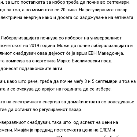
ч, за што постапката за избор треба да почне во септември,
ца за тоа, а во моментов се 20-тина. На регулираниот пазар
електрична енергија како и досега со задржување на евтината
. Либерализацијата почнува со изборот на универзалниот
почетокот на 2019 година. Може да почне либерализацијата и
лниот снабдувач оваа дејност ќе ја врши ЕВН Македонија,
ата комисија за енергетика Марко Бислимовски пред
 донесат подзаконските акти.
, како што рече, треба да почне меѓу 3 и 5 септември и тоа на
а и се очекува до крајот на годината да се избере.
ата на електричната енергија за домаќинствата со воведување
тие да останат во регулираниот пазар.
иверзалниот снабдувач, така што од аспект на цени на
омени. Имајќи ја предвид постоечката цена на ЕЛЕМ и