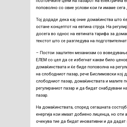
псотоечките цени на пазарот на електрична е
поповолно со овие услови кои ги имаме сега 
Тој додаде дека кај оние домаќинства што ќ
остане концептот на евтина струја. На регули
досега во однос на евтината тарифа за домаќи
текстот што се разгледува на подготвителнат
– Постои заштитен механизам со воведување 
ЕЛЕМ со цел да се избегнат какви било цено
домаќинствата и ќе биде поповолна на регули
на слободниот пазар, рече Бислимовски кој 
слободниот пазар, домаќинствата и малите п
регулираниот пазар и да бидат снабдувани на
пазар.
На домаќинствата, според сегашната состојба
енергија кои имаат добиено лиценца, но оти 
очекува тие да бидат иновативни и да дадат