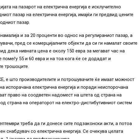
јата на пазарот на електрична енергија е исклучително
ниот пазар на електрична енергија, имајќи ги предвид цените
одниот пазар.
намалија и за 20 проценти во однос на регулираниот пазар, а
вачи, пред се комерцијалните објекти да си ги намалат своите
вид дека нивната цена е околу 150 евра за мегават час на
 помеѓу 55 и 60 евра и на тоа кога ќе се додадат и
те трошоците.
КЕ, е што производителите и потрошувачите ќе имаат можност
на испорачана електрична енергија и поради неиспорочана
аат право на соодветен надомест на штета од страна на
од страна на операторот на електро-дистибутивниот систем
ептември треба да ги донесе сите подзаконски акти, а потоа
ен снабдувач со електрична енергија. Се очекува целата