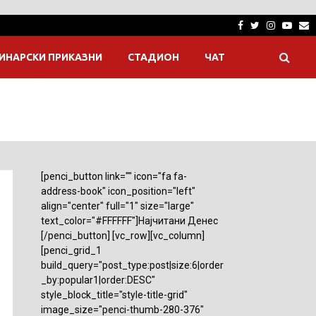
Facebook
Twitter
Instagra
Yout
E
ИНАРСКИ ПРИКАЗНИ
СТАДИОН
ЧАТ
[penci_button link="" icon="fa fa-
address-book" icon_position="left"
align="center" full="1" size="large"
text_color="#FFFFFF"]Најчитани Денес
[/penci_button] [vc_row][vc_column]
[penci_grid_1
build_query="post_type:post|size:6|order
_by:popular1|order:DESC"
style_block_title="style-title-grid"
image_size="penci-thumb-280-376"