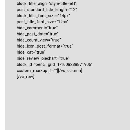
block_title_align="style-title-left"
post_standard_title_length="12"
block_title_font_size="14px"
post_title_font_size="12px"
hide_comment="true"
hide_post_date="true"
hide_count_view="true"
hide_icon_post_format="true"
hide_cat="true"
hide_review_piechart="true"
block_id="penci_grid_1-1608288871906"
custom_markup_1=""][/vc_column]
[/vc_row]