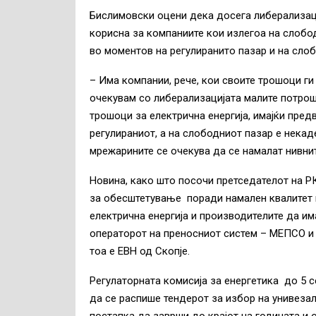
Бислимовски оцени дека досега либерализаци
корисна за компаниите кои излегоа на слобод
во моментов на регулиранито пазар и на слоб
– Има компании, рече, кои своите трошоци ги 
очекувам со либерализацијата малите потрошу
трошоци за електрична енергија, имајќи пред
регулираниот, а на слободниот пазар е некаде
мрежарините се очекува да се намалат нивни
Новина, како што посочи претседателот на Р
за обесштетување поради намален квалитет 
електрична енергија и производителите да им
операторот на преносниот систем – МЕПСО и 
тоа е ЕВН од Скопје.
Регулаторната комисија за енергетика до 5 с
да се распише тендерот за избор на унивезал