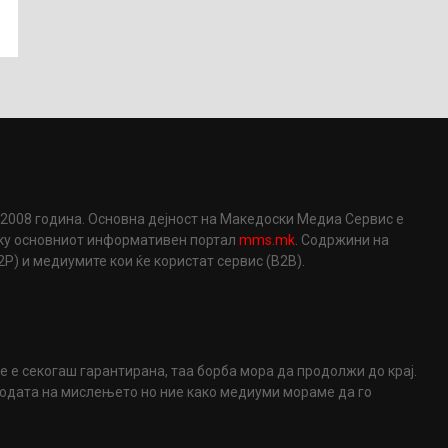
2008 година. Основна дејност на Македоски Медиа Сервис е
еку основниот информативен портал
mms.mk
. Содржини на
) и медиумите кои ќе користат сервис (B2B).
не е секогаш гарантирана, таа борба мора да продолжи до крај.
ободата на мислењето но ние како медиуми мораме да го