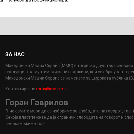
од 1 јануари да профункционира.
ЗА НАС
Македонски Медиа Сервис (ММС) е трговско друштво основано 
продукција на мултимедијални содржини, кои се објавуваат пр
Македонски Медиа Сервис се наменети за широката публика (B2P
Контактирај не
mms@mms.mk
Горан Гаврилов
"Ние самите мора да се избориме за слободата на говорот, таа 
Секоја власт тежнее да ја ограничи слободата на говорот и сл
оневозможиме тоа"