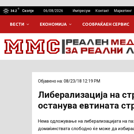
C
Скопје
06/08/2026
Импресум
Контакт
Маркетинг
34.2
ВЕСТИ
ЕКОНОМИЈА
СООБРАЌАЕН СЕРВИС
Објавено на: 08/23/18 12:19 PM
Либерализација на стр
останува евтината стр
Нема одложување на либерализацијата на паза
домаќинствата слободно ќе може да избираат