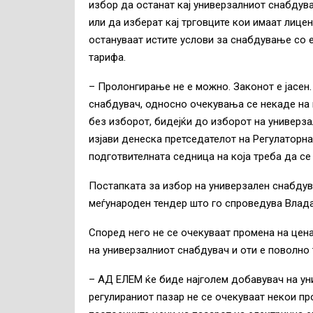
избор да останат кај универзалниот снабдува
или да изберат кај трговците кои имаат лицен
остануваат истите услови за снабдување со 
тарифа.
– Пролонгирање не е можно. Законот е јасен
снабдувач, односно очекувања се некаде на 
без изборот, бидејќи до изборот на универза
изјави денеска претседателот на Регулаторн
подготвителната седница на која треба да се
Постапката за избор на универзален снабдувач
меѓународен тендер што го спроведува Владат
Според него не се очекуваат промена на цен
на универзалниот снабдувач и оти е поволно 
– АД ЕЛЕМ ќе биде најголем добавувач на ун
регулираниот пазар не се очекуваат некои пр