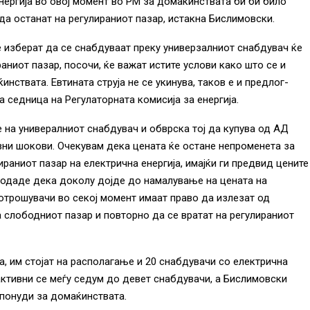
нергија во овој момент во РМ за домаќинствата би би било
да останат на регулираниот пазар, истакна Бислимовски.
е изберат да се снабдуваат преку универзалниот снабдувач ќе
раниот пазар, посочи, ќе важат истите услови како што се и
нствата. Евтината струја не се укинува, таков е и предлог-
а седница на Регулаторната комисија за енергија.
на универалниот снабдувач и обврска тој да купува од АД
вни шокови. Очекувам дека цената ќе остане непроменета за
раниот пазар на електрична енергија, имајќи ги предвид цените
додаде дека доколу дојде до намалување на цената на
отрошувачи во секој момент имаат право да излезат од
 слободниот пазар и повторно да се вратат на регулираниот
, им стојат на располагање и 20 снабдувачи со електрична
активни се меѓу седум до девет снабдувачи, а Бислимовски
 понуди за домаќинствата.