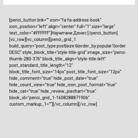
[penci_button link="" icon="fa fa-address-book"
icon_position="left" align="center" full="1" size="large"
text_color="#FFFFFF"]Најчитани Денес [/penci_button]
[vc_row][vc_column][penci_grid_1
build_query="post_type:post|size:6|order_by:popular1|order:
DESC" style_block_title="style-title-grid" image_size="penci-
thumb-280-376" block_title_align="style-title-left"
post_standard_title_length="12"
block_title_font_size="14px" post_title_font_size="12px"
hide_comment="true" hide_post_date="true"
hide_count_view="true" hide_icon_post_format="true"
hide_cat="true" hide_review_piechart="true"
block_id="penci_grid_1-1608288871906"
custom_markup_1=""][/vc_column][/vc_row]