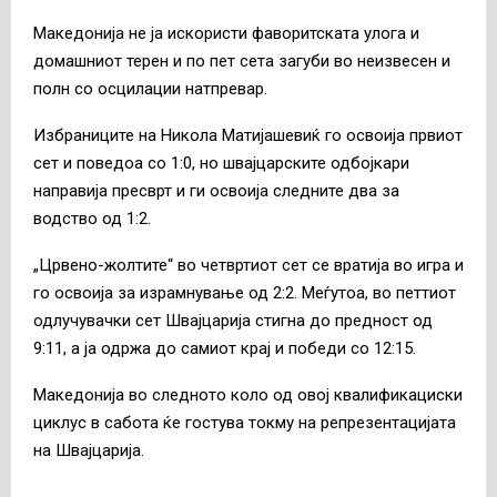
Македонија не ја искористи фаворитската улога и
домашниот терен и по пет сета загуби во неизвесен и
полн со осцилации натпревар.
Избраниците на Никола Матијашевиќ го освоија првиот
сет и поведоа со 1:0, но швајцарските одбојкари
направија пресврт и ги освоија следните два за
водство од 1:2.
„Црвено-жолтите“ во четвртиот сет се вратија во игра и
го освоија за израмнување од 2:2. Меѓутоа, во петтиот
одлучувачки сет Швајцарија стигна до предност од
9:11, а ја одржа до самиот крај и победи со 12:15.
Македонија во следното коло од овој квалификациски
циклус в сабота ќе гостува токму на репрезентацијата
на Швајцарија.