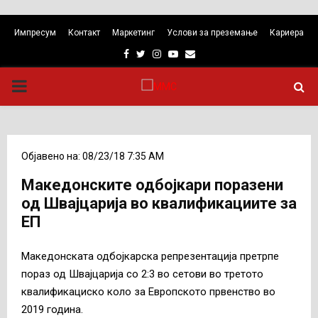
Импресум
Контакт
Маркетинг
Услови за преземање
Кариера
Facebook
Twitter
Instagram
Youtube
Email
PRIMARY
MENU
Објавено на: 08/23/18 7:35 AM
Македонските одбојкари поразени
од Швајцарија во квалификациите за
ЕП
Македонската одбојкарска репрезентација претрпе
пораз од Швајцарија со 2:3 во сетови во третото
квалификациско коло за Европското првенство во
2019 година.