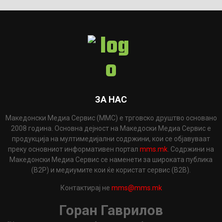
ЗА НАС
Македонски Медиа Сервис (ММС) е трговско друштво основано
2008 година. Основна дејност на Македоски Медиа Сервис е
продукција на мултимедијални содржини, кои се објавуваат
преку основниот информативен портал
mms.mk
. Содржини на
Македонски Медиа Сервис се наменети за широката публика
(B2P) и медиумите кои ќе користат сервис (B2B).
Контактирај не
mms@mms.mk
Горан Гаврилов