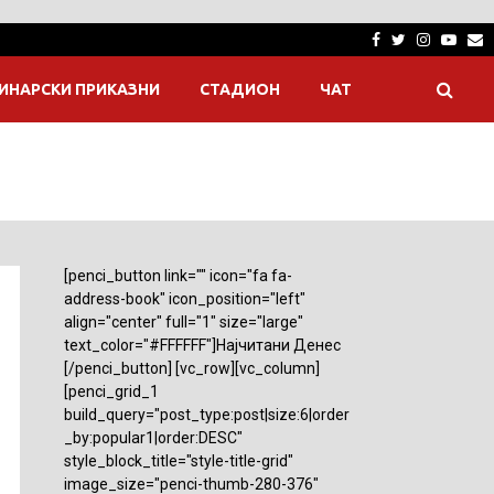
Facebook
Twitter
Instagra
Yout
E
ИНАРСКИ ПРИКАЗНИ
СТАДИОН
ЧАТ
[penci_button link="" icon="fa fa-
address-book" icon_position="left"
align="center" full="1" size="large"
text_color="#FFFFFF"]Најчитани Денес
[/penci_button] [vc_row][vc_column]
[penci_grid_1
build_query="post_type:post|size:6|order
_by:popular1|order:DESC"
style_block_title="style-title-grid"
image_size="penci-thumb-280-376"