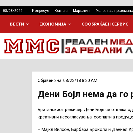
08/08/2026
Импресум
Контакт
Маркетинг
Услови за преземањ
ВЕСТИ
ЕКОНОМИЈА
СООБРАЌАЕН СЕРВИС
Објавено на: 08/23/18 8:30 AM
Дени Бојл нема да го
Британскиот режисер Дени Бојл се откажа од
креативни несогласувања, соопштија продуце
– Мајкл Вилсон, Барбара Броколи и Даниел К