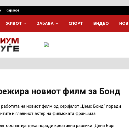
е
Кариера
ЖИВОТ
ЗАБАВА
СПОРТ
ВИДЕО
НОВ
 режира новиот филм за Бонд
 работата на новиот филм од серијалот „Џемс Бонд“ поради
нтите и главниот актер на филмската франшиза.
рег соопштија дека поради креативни разлики Дени Бојл