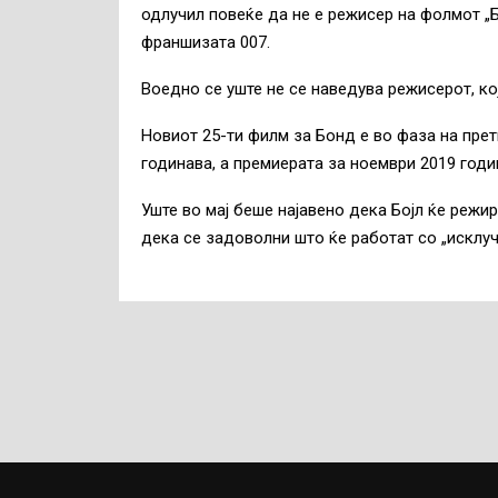
одлучил повеќе да не е режисер на фолмот „Б
франшизата 007.
Воедно се уште не се наведува режисерот, кој
Новиот 25-ти филм за Бонд е во фаза на прет
годинава, а премиерата за ноември 2019 годи
Уште во мај беше најавено дека Бојл ќе режи
дека се задоволни што ќе работат со „исклуч