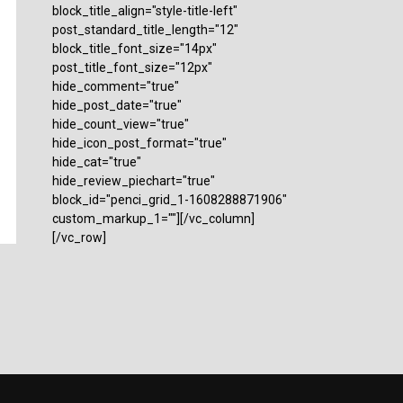
block_title_align="style-title-left"
post_standard_title_length="12"
block_title_font_size="14px"
post_title_font_size="12px"
hide_comment="true"
hide_post_date="true"
hide_count_view="true"
hide_icon_post_format="true"
hide_cat="true"
hide_review_piechart="true"
block_id="penci_grid_1-1608288871906"
custom_markup_1=""][/vc_column]
[/vc_row]