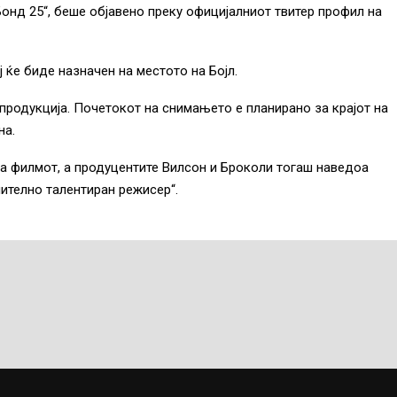
онд 25“, беше објавено преку официјалниот твитер профил на
 ќе биде назначен на местото на Бојл.
продукција. Почетокот на снимањето е планирано за крајот на
на.
ра филмот, а продуцентите Вилсон и Броколи тогаш наведоа
ително талентиран режисер“.