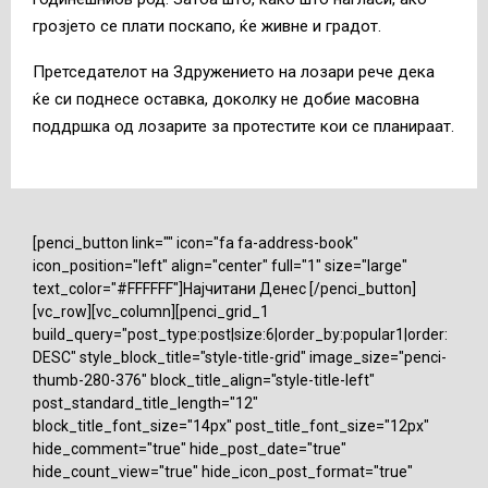
грозјето се плати поскапо, ќе живне и градот.
Претседателот на Здружението на лозари рече дека
ќе си поднесе оставка, доколку не добие масовна
поддршка од лозарите за протестите кои се планираат.
[penci_button link="" icon="fa fa-address-book"
icon_position="left" align="center" full="1" size="large"
text_color="#FFFFFF"]Најчитани Денес [/penci_button]
[vc_row][vc_column][penci_grid_1
build_query="post_type:post|size:6|order_by:popular1|order:
DESC" style_block_title="style-title-grid" image_size="penci-
thumb-280-376" block_title_align="style-title-left"
post_standard_title_length="12"
block_title_font_size="14px" post_title_font_size="12px"
hide_comment="true" hide_post_date="true"
hide_count_view="true" hide_icon_post_format="true"