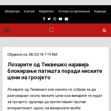
Импресум
Контакт
Маркетинг
Услови за преземање
Кариера
Facebook
Twitter
Instagram
Youtube
Email
PRIMARY
MENU
Објавено на: 08/23/18 7:19 AM
Лозарите од Тиквешко најавија
блокирање патишта поради ниските
цени на грозјето
Лозарите од Тиквешко кои синоќа се собраа за да
разговараат околу ниските цени кои винарите ги нудат
за грозјето, одлучија да протестираат против
игнорантскиот однос на винарските визби.