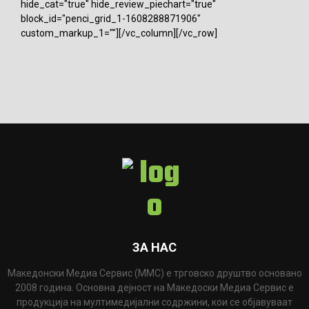
hide_cat="true" hide_review_piechart="true"
block_id="penci_grid_1-1608288871906"
custom_markup_1=""][/vc_column][/vc_row]
ЗА НАС
Македонски Медиа Сервис (ММС) е трговско друштво основано
2008 година. Основна дејност на Македоски Медиа Сервис е
продукција на мултимедијални содржини, кои се објавуваат