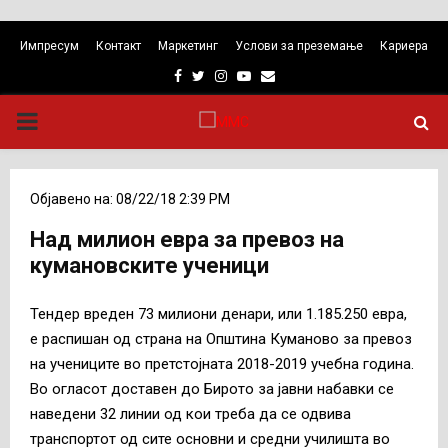
Импресум
Контакт
Маркетинг
Услови за преземање
Кариера
Facebook
Twitter
Instagram
Youtube
Email
PRIMARY
MENU
Објавено на: 08/22/18 2:39 PM
Над милион евра за превоз на
кумановските ученици
Тендер вреден 73 милиони денари, или 1.185.250 евра,
е распишан од страна на Општина Куманово за превоз
на учениците во претстојната 2018-2019 учебна година.
Во огласот доставен до Бирото за јавни набавки се
наведени 32 линии од кои треба да се одвива
транспортот од сите основни и средни училишта во