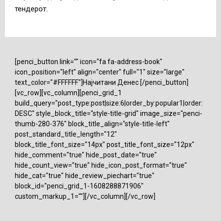
тендерот.
[penci_button link="" icon="fa fa-address-book"
icon_position="left" align="center" full="1" size="large"
text_color="#FFFFFF"]Најчитани Денес [/penci_button]
[vc_row][vc_column][penci_grid_1
build_query="post_type:post|size:6|order_by:popular1|order:
DESC" style_block_title="style-title-grid" image_size="penci-
thumb-280-376" block_title_align="style-title-left"
post_standard_title_length="12"
block_title_font_size="14px" post_title_font_size="12px"
hide_comment="true" hide_post_date="true"
hide_count_view="true" hide_icon_post_format="true"
hide_cat="true" hide_review_piechart="true"
block_id="penci_grid_1-1608288871906"
custom_markup_1=""][/vc_column][/vc_row]