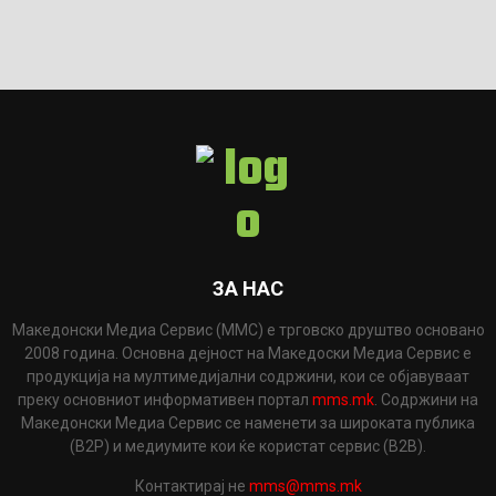
ЗА НАС
Македонски Медиа Сервис (ММС) е трговско друштво основано
2008 година. Основна дејност на Македоски Медиа Сервис е
продукција на мултимедијални содржини, кои се објавуваат
преку основниот информативен портал
mms.mk
. Содржини на
Македонски Медиа Сервис се наменети за широката публика
(B2P) и медиумите кои ќе користат сервис (B2B).
Контактирај не
mms@mms.mk