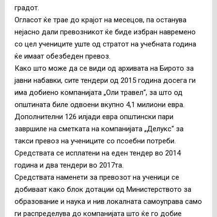
градот.
Огласот ќе трае до крајот на месецов, па останува
нејасно дали превозникот ќе биде избран навремено
со цел учениците уште од стратот на учебната година
ќе имаат обезбеден превоз.
Како што може да се види од архивата на Бирото за
јавни набавки, сите тендери од 2015 година досега ги
има добиено компанијата „Оли травел“, за што од
општината биле одвоени вкупно 4,1 милиони евра.
Дополнителни 126 илјади евра општински пари
завршиле на сметката на компанијата „Делукс“ за
такси превоз на учениците со псоебни потреби.
Средствата се исплатени на еден тендер во 2014
година и два тендери во 2017та.
Средствата наменети за превозот на ученици се
добиваат како блок дотации од Министерството за
образование и наука и нив локалната самоуправа само
ги распределува до компанијата што ќе го добие