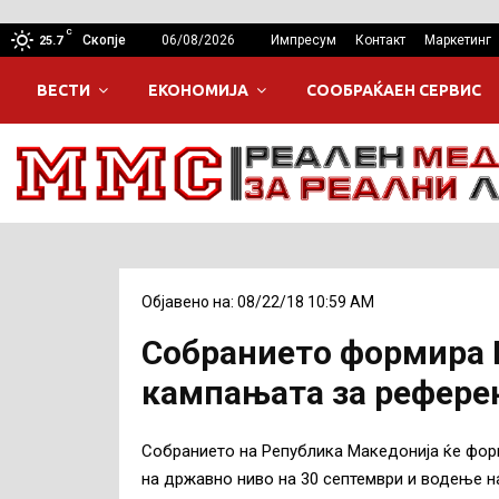
C
Скопје
06/08/2026
Импресум
Контакт
Маркетинг
25.7
ВЕСТИ
ЕКОНОМИЈА
СООБРАЌАЕН СЕРВИС
Објавено на: 08/22/18 10:59 AM
Собранието формира 
кампањата за рефере
Собранието на Република Македонија ќе фо
на државно ниво на 30 септември и водење н