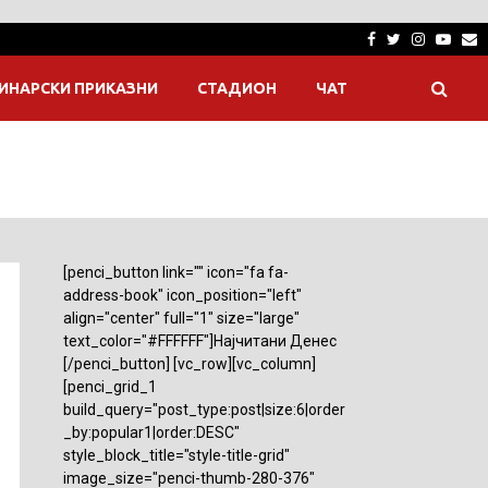
Facebook
Twitter
Instagra
Yout
E
ИНАРСКИ ПРИКАЗНИ
СТАДИОН
ЧАТ
[penci_button link="" icon="fa fa-
address-book" icon_position="left"
align="center" full="1" size="large"
text_color="#FFFFFF"]Најчитани Денес
[/penci_button] [vc_row][vc_column]
[penci_grid_1
build_query="post_type:post|size:6|order
_by:popular1|order:DESC"
style_block_title="style-title-grid"
image_size="penci-thumb-280-376"