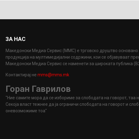
ЗА НАС
Македонски Медиа Сервис (ММС) е трговско друштво основано 
продукција на мултимедијални содржини, кои се објавуваат пр
Македонски Медиа Сервис се наменети за широката публика (B2P
Контактирај не
mms@mms.mk
Горан Гаврилов
"Ние самите мора да се избориме за слободата на говорот, таа 
Секоја власт тежнее да ја ограничи слободата на говорот и сл
оневозможиме тоа"