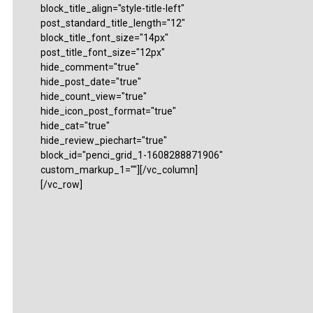
block_title_align="style-title-left"
post_standard_title_length="12"
block_title_font_size="14px"
post_title_font_size="12px"
hide_comment="true"
hide_post_date="true"
hide_count_view="true"
hide_icon_post_format="true"
hide_cat="true"
hide_review_piechart="true"
block_id="penci_grid_1-1608288871906"
custom_markup_1=""][/vc_column]
[/vc_row]