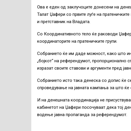
Ова е еден од заклучоците донесени на ден
Талат Џафери со првите луѓе на пратеничките
и претставник на Владата.
Со Координативното тело ќе раководи Џафери
координаторите на пратеничките групи.
Собранието ќе им даде можност, како што инф
„бојкот“ на референдумот, пропорционално с
изразат своите ставови и аргументи пред јавн
Собранието исто така денеска со допис ќе с
спроведување на јавната кампања за што ќе 
И на денешната координација не присуствув
кабинетот на Џафери посочуваат дека тој де
водење јавна пропаганда за референдумот.