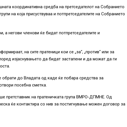
ешната координативна средба на претседателот на Собранието
 групи на која присуствуваа и потпретседателите на Собранието
, а негови членови ќе бидат потпретседателите и
ормираат, на сите пратеници кои се „за“, „против“ или за
поред изјаснувањето да бидат застапени и да можат да ги
оста.
е обрати до Владата од каде ќе побара средства за
отвори посебна сметка.
аше претставник на пратеничката група ВМРО-ДПМНЕ. Од
неска ќе контактира со нив за постигнување можен договор за