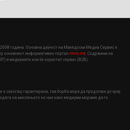
2008 година. Основна дејност на Македоски Медиа Сервис е
еку основниот информативен портал
mms.mk
. Содржини на
) и медиумите кои ќе користат сервис (B2B).
не е секогаш гарантирана, таа борба мора да продолжи до крај.
ободата на мислењето но ние како медиуми мораме да го