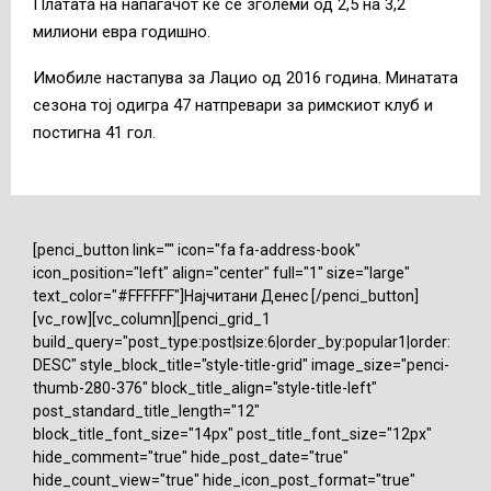
Платата на напаѓачот ќе се зголеми од 2,5 на 3,2
милиони евра годишно.
Имобиле настапува за Лацио од 2016 година. Минатата
сезона тој одигра 47 натпревари за римскиот клуб и
постигна 41 гол.
[penci_button link="" icon="fa fa-address-book"
icon_position="left" align="center" full="1" size="large"
text_color="#FFFFFF"]Најчитани Денес [/penci_button]
[vc_row][vc_column][penci_grid_1
build_query="post_type:post|size:6|order_by:popular1|order:
DESC" style_block_title="style-title-grid" image_size="penci-
thumb-280-376" block_title_align="style-title-left"
post_standard_title_length="12"
block_title_font_size="14px" post_title_font_size="12px"
hide_comment="true" hide_post_date="true"
hide_count_view="true" hide_icon_post_format="true"