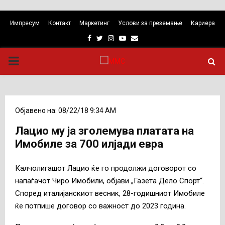
Импресум
Контакт
Маркетинг
Услови за преземање
Кариера
Facebook
Twitter
Instagram
Youtube
Email
PRIMARY
MENU
Објавено на: 08/22/18 9:34 AM
Лацио му ја зголемува платата на
Имобиле за 700 илјади евра
Калчолигашот Лацио ќе го продолжи договорот со
напаѓачот Чиро Имобили, објави „Газета Дело Спорт“.
Според италијанскиот весник, 28-годишниот Имобиле
ќе потпише договор со важност до 2023 година.