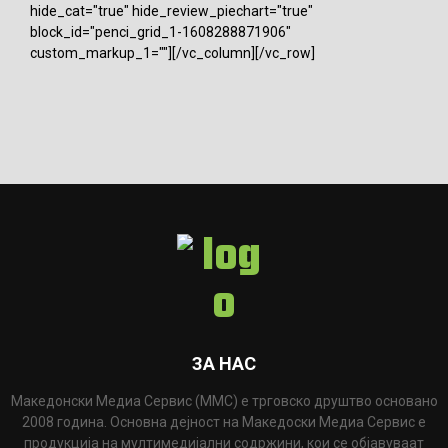
hide_cat="true" hide_review_piechart="true"
block_id="penci_grid_1-1608288871906"
custom_markup_1=""][/vc_column][/vc_row]
ЗА НАС
Македонски Медиа Сервис (ММС) е трговско друштво основано
2008 година. Основна дејност на Македоски Медиа Сервис е
продукција на мултимедијални содржини, кои се објавуваат