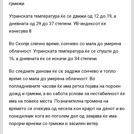
грмежи.
Утринската температура ќе се движи од 12 до 19, а
дневната од 29 до 37 степени. УВ-индексот ќе
изнесува 8.
Во Скопје слично време, сончево со мала до умерена
облачност. Утринската температура ќе се спушти до
16, а дневната ќе се искачи до 34 степени.
Во следните денови ќе се задржи сончево и топло
време со мала до умерена облачност. Во
попладневните часови ќе има ретка појава на пороен
дожд и грмежи, а во сабота услови за нестабилност ќе
има на повеќе места. Позначителна промена на
времето се очекува од несела кон крајот на денот и во
понеделник кога во поголем дел од земјава ќе има
поројни врнежи со грмежи и засилен ветер.