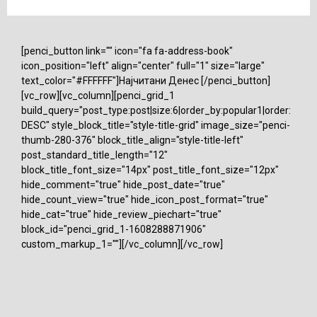
[penci_button link="" icon="fa fa-address-book"
icon_position="left" align="center" full="1" size="large"
text_color="#FFFFFF"]Најчитани Денес [/penci_button]
[vc_row][vc_column][penci_grid_1
build_query="post_type:post|size:6|order_by:popular1|order:
DESC" style_block_title="style-title-grid" image_size="penci-
thumb-280-376" block_title_align="style-title-left"
post_standard_title_length="12"
block_title_font_size="14px" post_title_font_size="12px"
hide_comment="true" hide_post_date="true"
hide_count_view="true" hide_icon_post_format="true"
hide_cat="true" hide_review_piechart="true"
block_id="penci_grid_1-1608288871906"
custom_markup_1=""][/vc_column][/vc_row]