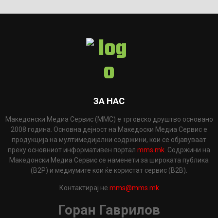
ЗА НАС
Македонски Медиа Сервис (ММС) е трговско друштво основано
2008 година. Основна дејност на Македоски Медиа Сервис е
продукција на мултимедијални содржини, кои се објавуваат
преку основниот информативен портал
mms.mk
. Содржини на
Македонски Медиа Сервис се наменети за широката публика
(B2P) и медиумите кои ќе користат сервис (B2B).
Контактирај не
mms@mms.mk
Горан Гаврилов