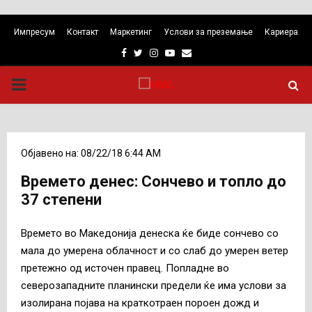
Импресум
Контакт
Маркетинг
Услови за преземање
Кариера
Facebook
Twitter
Instagram
Youtube
Email
PRIMARY
MENU
Објавено на: 08/22/18 6:44 AM
Времето денес: Сончево и топло до
37 степени
Времето во Македонија денеска ќе биде сончево со
мала до умерена облачност и со слаб до умерен ветер
претежно од источен правец. Попладне во
северозападните планински предели ќе има услови за
изолирана појава на краткотраен пороен дожд и