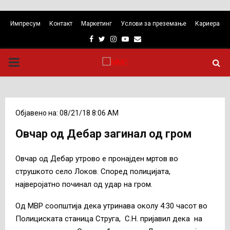
Импресум
Контакт
Маркетинг
Услови за преземање
Кариера
Facebook
Twitter
Instagram
Youtube
Email
PRIMARY
MENU
Објавено на: 08/21/18 8:06 AM
Овчар од Дебар загинал од гром
Овчар од Дебар утрово e пронајден мртов во
струшкото село Локов. Според полицијата,
најверојатно починал од удар на гром.
Од МВР соопштија дека утринава околу 4:30 часот во
Полициската станица Струга, С.Н. пријавил дека на