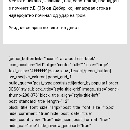
местото викано „Славило“, над село Локов, пронаjден
е починат У.Е. (35) од Дебар, кој напасувал стока и
најверојатно починал од удар на гром.
Увид ќе се врши во текот на денот.
[penci_button link="" icon="fa fa-address-book"
icon_position="left" align="center" full="1" size="large"
text_color="#FFFFFF"]Најчитани Денес [/penci_button]
[vc_row][vc_column][penci_grid_1
build_query="post_type:post|size:6|order_by:popular1|order:
DESC" style_block_title="style-title-grid" image_size="penci-
thumb-280-376" block_title_align="style-title-left"
post_standard_title_length="12"
block_title_font_size="14px" post_title_font_size="12px"
hide_comment="true" hide_post_date="true"
hide_count_view="true" hide_icon_post_format="true"
hide_cat="true" hide_review_piechart="true"