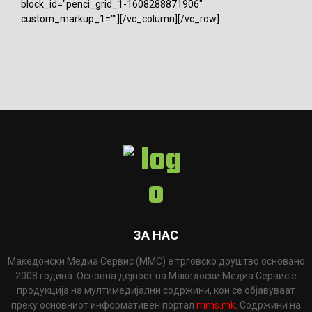
block_id="penci_grid_1-1608288871906"
custom_markup_1=""][/vc_column][/vc_row]
ЗА НАС
Македонски Медиа Сервис (ММС) е трговско друштво основано
2008 година. Основна дејност на Македоски Медиа Сервис е
продукција на мултимедијални содржини, кои се објавуваат
преку основниот информативен портал
mms.mk
. Содржини на