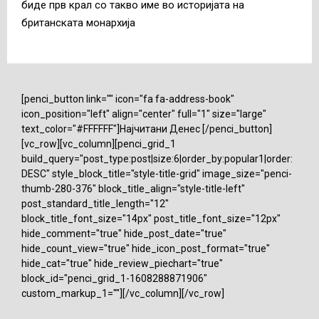
биде прв крал со такво име во историјата на
британската монархија
[penci_button link="" icon="fa fa-address-book"
icon_position="left" align="center" full="1" size="large"
text_color="#FFFFFF"]Најчитани Денес [/penci_button]
[vc_row][vc_column][penci_grid_1
build_query="post_type:post|size:6|order_by:popular1|order:
DESC" style_block_title="style-title-grid" image_size="penci-
thumb-280-376" block_title_align="style-title-left"
post_standard_title_length="12"
block_title_font_size="14px" post_title_font_size="12px"
hide_comment="true" hide_post_date="true"
hide_count_view="true" hide_icon_post_format="true"
hide_cat="true" hide_review_piechart="true"
block_id="penci_grid_1-1608288871906"
custom_markup_1=""][/vc_column][/vc_row]