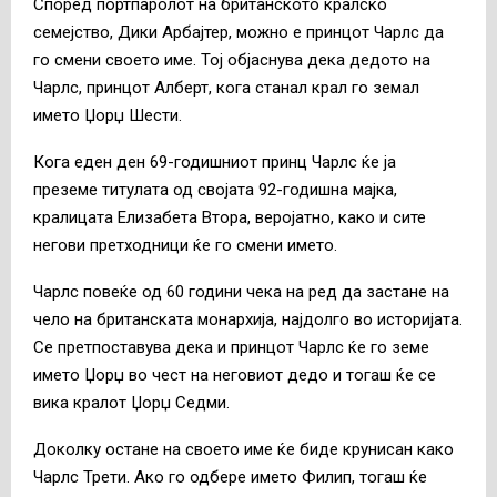
Според портпаролот на британското кралско
семејство, Дики Арбајтер, можно е принцот Чарлс да
го смени своето име. Тој објаснува дека дедото на
Чарлс, принцот Алберт, кога станал крал го земал
името Џорџ Шести.
Кога еден ден 69-годишниот принц Чарлс ќе ја
преземе титулата од својата 92-годишна мајка,
кралицата Елизабета Втора, веројатно, како и сите
негови претходници ќе го смени името.
Чарлс повеќе од 60 години чека на ред да застане на
чело на британската монархија, најдолго во историјата.
Се претпоставува дека и принцот Чарлс ќе го земе
името Џорџ во чест на неговиот дедо и тогаш ќе се
вика кралот Џорџ Седми.
Доколку остане на своето име ќе биде крунисан како
Чарлс Трети. Ако го одбере името Филип, тогаш ќе