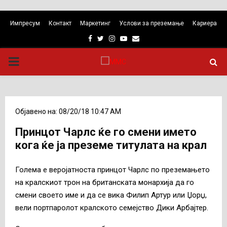
Импресум
Контакт
Маркетинг
Услови за преземање
Кариера
Facebook
Twitter
Instagram
Youtube
Email
PRIMARY
MENU
Објавено на: 08/20/18 10:47 AM
Принцот Чарлс ќе го смени името
кога ќе ја преземe титулата на крал
Голема е веројатноста принцот Чарлс по преземањето
на кралскиот трон на британската монархија да го
смени своето име и да се вика Филип Артур или Џорџ,
вели портпаролот кралското семејство Дики Арбајтер.