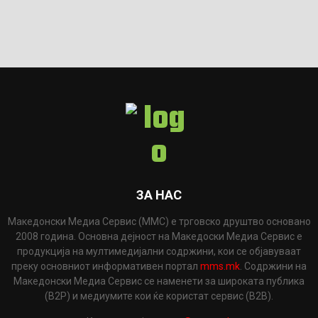
ЗА НАС
Македонски Медиа Сервис (ММС) е трговско друштво основано
2008 година. Основна дејност на Македоски Медиа Сервис е
продукција на мултимедијални содржини, кои се објавуваат
преку основниот информативен портал
mms.mk
. Содржини на
Македонски Медиа Сервис се наменети за широката публика
(B2P) и медиумите кои ќе користат сервис (B2B).