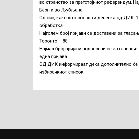
во странство за претстојниот референдум. Н
Берн и во Љубљана.
Од нив, како што соопшти денеска од ДИК, 1.4
обработка.
Најголем број пријави се доставени за гласањ
Торонто – 88.​
Најмал број пријави поднесени се за гласање
една пријава.
ОД ДИК информираат дека дополнително ќе и
избирачкиот список.