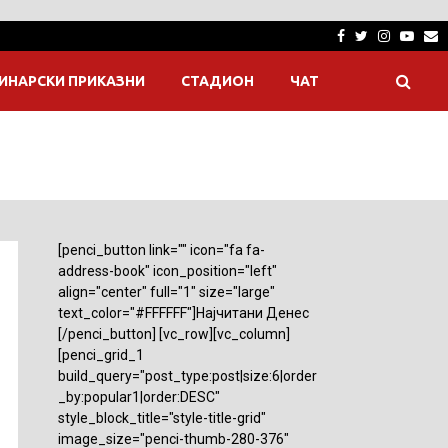
Facebook
Twitter
Instagra
Yout
E
ИНАРСКИ ПРИКАЗНИ
СТАДИОН
ЧАТ
[penci_button link="" icon="fa fa-
address-book" icon_position="left"
align="center" full="1" size="large"
text_color="#FFFFFF"]Најчитани Денес
[/penci_button] [vc_row][vc_column]
[penci_grid_1
build_query="post_type:post|size:6|order
_by:popular1|order:DESC"
style_block_title="style-title-grid"
image_size="penci-thumb-280-376"