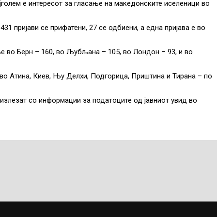
ајголем е интересот за гласање на македонските иселеници во
31 пријави се прифатени, 27 се одбиени, а една пријава е во
е во Берн – 160, во Љубљана – 105, во Лондон – 93, и во
 во Атина, Киев, Њу Делхи, Подгорица, Приштина и Тирана – по
злезат со информации за податоците од јавниот увид во