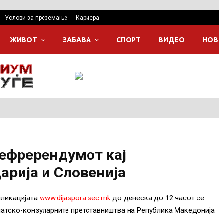
Услови за преземање
Кариера
ЖИВОТ
ЗАБАВА
СПОРТ
ВИДЕО
НОВ
рефререндумот кај
арија и Словенија
пликацијата
www.dijaspora.se​c.mk
до денеска до 12 часот се
оматско-конзуларните претставништва на Република Македонија