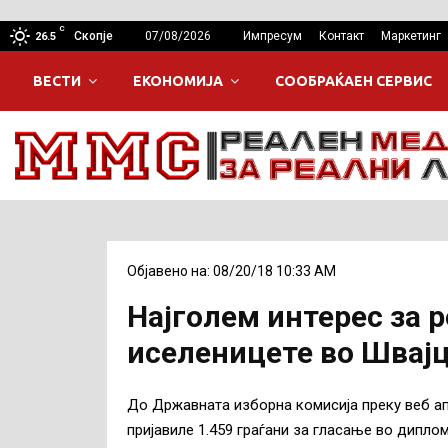
C
Скопје
07/08/2026
Импресум
Контакт
Маркетинг
26.5
ВЕСТИ
ЕКОНОМИЈА
СООБРАЌАЕН СЕРВИС
Објавено на: 08/20/18 10:33 AM
Најголем интерес за 
иселеницете во Швајц
До Државната изборна комисија преку веб а
пријавиле 1.459 граѓани за гласање во дипл