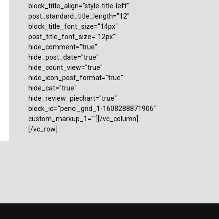
block_title_align="style-title-left"
post_standard_title_length="12"
block_title_font_size="14px"
post_title_font_size="12px"
hide_comment="true"
hide_post_date="true"
hide_count_view="true"
hide_icon_post_format="true"
hide_cat="true"
hide_review_piechart="true"
block_id="penci_grid_1-1608288871906"
custom_markup_1=""][/vc_column]
[/vc_row]