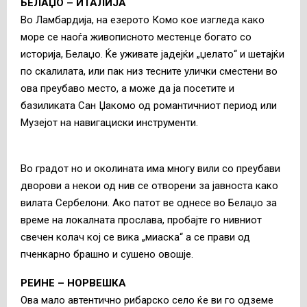
БЕЛАЏО – ИТАЛИЈА
Во Ламбардија, на езерото Комо кое изгледа како
море се наоѓа живописното местенце богато со
историја, Белаџо. Ќе уживате јадејќи „џелато“ и шетајќи
по скалилата, или пак низ тесните улички сместени во
ова преубаво место, а може да ја посетите и
базиликата Сан Џакомо од романтичниот период или
Музејот на навигациски инструменти.
Во градот но и околината има многу вили со преубави
дворови а некои од нив се отворени за јавноста како
вилата Сербелони. Ако патот ве однесе во Белаџо за
време на локалната прослава, пробајте го нивниот
свечен колач кој се вика „миаска“ а се прави од
пченкарно брашно и сушено овошје.
РЕИНЕ – НОРВЕШКА
Ова мало автентично рибарско село ќе ви го одземе