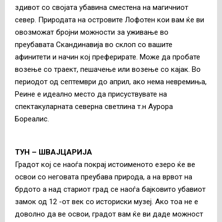
здивот со својата убавина сместена на магичниот
север. Природата на островите Лофотен кои вам ќе ви
овозможат бројни можности за уживање во
преубавата Скандинавија во склоп со вашите
афинитети и начин кој преферирате. Може да пробате
возење со траект, пешачење или возење со кајак. Во
периодот од септември до април, ако нема невремиња,
Реине е идеално место да присуствувате на
спектакуларната северна светлина т.н Аурора
Бореалис.
ТУН – ШВАЈЦАРИЈА
Градот кој се наоѓа покрај истоименото езеро ќе ве
освои со неговата преубава природа, а на врвот на
брдото a над стариот град се наоѓа бајковито убавиот
замок од 12 -от век со историски музеј. Ако тоа не е
доволно да ве освои, градот вам ќе ви даде можност