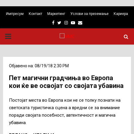
Импресум
Контакт
Маркетинг
Услови за преземање
Кариера
Facebook
Twitter
Instagram
Youtube
Email
PRIMARY
MENU
Објавено на: 08/19/18 2:30 PM
Пет магични градчиња во Европа
кои ќе ве освојат со својата убавина
Постојат места во Европа кои не се толку познати на
светската туристичка сцена а вредни се за внимание
поради својата посебност, автентичност и магична
убавина.