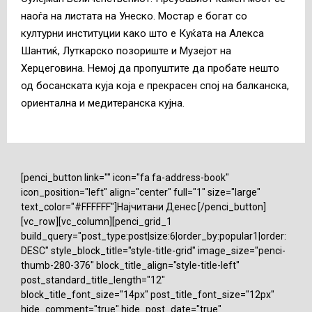
наоѓа на листата на Унеско. Мостар е богат со
културни институции како што е Куќата на Алекса
Шантиќ, Луткарско позориште и Музејот на
Херцеговина. Немој да пропуштите да пробате нешто
од босанската куја која е прекрасен спој на балканска,
ориентална и медитеранска кујна.
[penci_button link="" icon="fa fa-address-book"
icon_position="left" align="center" full="1" size="large"
text_color="#FFFFFF"]Најчитани Денес [/penci_button]
[vc_row][vc_column][penci_grid_1
build_query="post_type:post|size:6|order_by:popular1|order:
DESC" style_block_title="style-title-grid" image_size="penci-
thumb-280-376" block_title_align="style-title-left"
post_standard_title_length="12"
block_title_font_size="14px" post_title_font_size="12px"
hide_comment="true" hide_post_date="true"