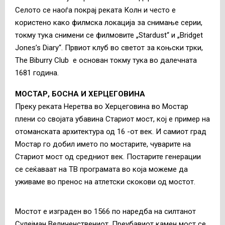
Селото се наоѓа покрај реката Колн и често е
користено како филмска локација за снимање серии,
токму тука снимени се филмовите „Stardust“ и „Bridget
Jones’s Diary“. Првиот клуб во светот за коњски трки,
The Biburry Club е основан токму тука во далечната
1681 година.
МОСТАР, БОСНА И ХЕРЦЕГОВИНА
Преку реката Неретва во Херцеговина во Мостар
плени со својата убавина Стариот мост, кој е пример на
отоманската архитектура од 16 -от век. И самиот град
Мостар го добил името по мостарите, чуварите на
Стариот мост од средниот век. Постарите генерации
се сеќаваат на ТВ програмата во која можеме да
уживаме во пренос на атлетски скокови од мостот.
Мостот е изграден во 1566 по наредба на силтанот
Сулејман Величенствениот. Преубавиот камен мост се