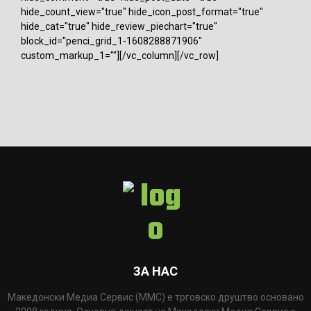
hide_count_view="true" hide_icon_post_format="true"
hide_cat="true" hide_review_piechart="true"
block_id="penci_grid_1-1608288871906"
custom_markup_1=""][/vc_column][/vc_row]
ЗА НАС
Македонски Медиа Сервис (ММС) е трговско друштво основано