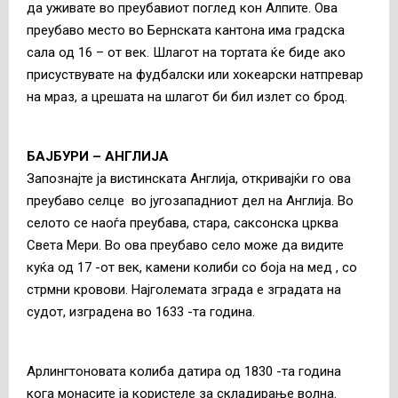
да уживате во преубавиот поглед кон Алпите. Ова
преубаво место во Бернската кантона има градска
сала од 16 – от век. Шлагот на тортата ќе биде ако
присуствувате на фудбалски или хокеарски натпревар
на мраз, а црешата на шлагот би бил излет со брод.
БАЈБУРИ – АНГЛИЈА
Запознајте ја вистинската Англија, откривајќи го ова
преубаво селце во југозападниот дел на Англија. Во
селото се наоѓа преубава, стара, саксонска црква
Света Мери. Во ова преубаво село може да видите
куќа од 17 -от век, камени колиби со боја на мед , со
стрмни кровови. Најголемата зграда е зградата на
судот, изградена во 1633 -та година.
Арлингтоновата колиба датира од 1830 -та година
кога монасите ја користеле за складирање волна.