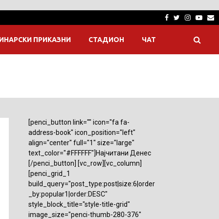
Facebook
Twitter
Instagra
Yout
E
ИНАРСКИ ПРИКАЗНИ
СТАДИОН
ЧАТ
[penci_button link="" icon="fa fa-
address-book" icon_position="left"
align="center" full="1" size="large"
text_color="#FFFFFF"]Најчитани Денес
[/penci_button] [vc_row][vc_column]
[penci_grid_1
build_query="post_type:post|size:6|order
_by:popular1|order:DESC"
style_block_title="style-title-grid"
image_size="penci-thumb-280-376"