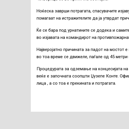
Ноќеска заврши потрагата, спасувачите изјав
помагаат на истражителите да ја утврдат при
Ќе се бара под урнатините се додека и самит
во изјавата на командирот на противпожарна
Најверојатно причината за падот на мостот е
во тоа време се движеле, паѓале од 45 метри 
Процедурата за одземање на концесијата на 
веќе е започната соопшти Џузепе Конте. Офиц
лица , а со тоа е прекината и потрагата.