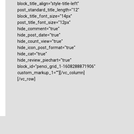
block_title_align="style-title-left"
post_standard_title_length="12"
block_title_font_size="14px"
post_title_font_size="12px"
hide_comment="true"
hide_post_date="true"
hide_count_view="true"
hide_icon_post_format="true"
hide_cat="true"
hide_review_piechart="true"
block_id="penci_grid_1-1608288871906"
custom_markup_1=""][/vc_column]
[/vc_row]