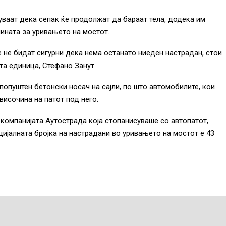
уваат дека сепак ќе продолжат да бараат тела, додека им
чината за уривањето на мостот.
е не бидат сигурни дека нема останато ниеден настрадан, стои
та единица, Стефано Занут.
 попуштен бетонски носач на сајли, по што автомобилите, кои
височина на патот под него.
компанијата Аутострада која стопанисуваше со автопатот,
ијалната бројка на настрадани во уривањето на мостот е 43