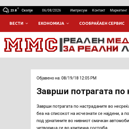
C
Скопје
06/08/2026
Импресум
Контакт
Маркетинг
23.8
ВЕСТИ
ЕКОНОМИЈА
СООБРАЌАЕН СЕРВИС
Објавено на: 08/19/18 12:05 PM
Заврши потрагата по 
Заврши потрагата по настраданите во несреќа
беа на списокот на исчезнати се најдени, а п
под урнатините во нивниот смачкан автомоби
четворица се во критична состојба.