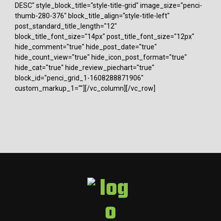
DESC" style_block_title="style-title-grid" image_size="penci-
thumb-280-376" block_title_align="style-title-left"
post_standard_title_length="12"
block_title_font_size="14px" post_title_font_size="12px"
hide_comment="true" hide_post_date="true"
hide_count_view="true" hide_icon_post_format="true"
hide_cat="true" hide_review_piechart="true"
block_id="penci_grid_1-1608288871906"
custom_markup_1=""][/vc_column][/vc_row]