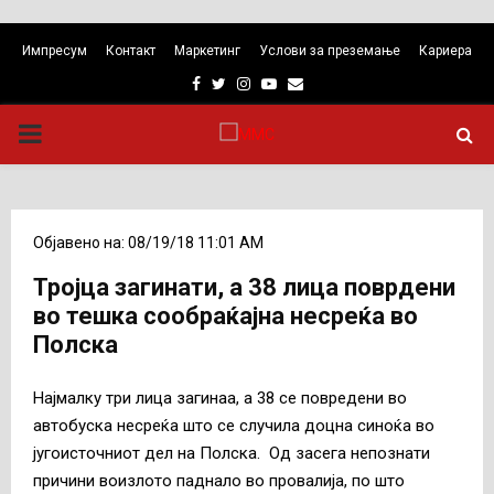
Импресум
Контакт
Маркетинг
Услови за преземање
Кариера
Facebook
Twitter
Instagram
Youtube
Email
PRIMARY
MENU
Објавено на: 08/19/18 11:01 AM
Тројца загинати, а 38 лица поврдени
во тешка сообраќајна несреќа во
Полска
Најмалку три лица загинаа, а 38 се повредени во
автобуска несреќа што се случила доцна синоќа во
југоисточниот дел на Полска. Од засега непознати
причини воизлото паднало во провалија, по што