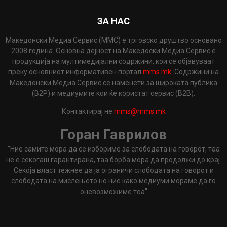
ЗА НАС
Македонски Медиа Сервис (ММС) е трговско друштво основано
2008 година. Основна дејност на Македоски Медиа Сервис е
продукција на мултимедијални содржини, кои се објавуваат
преку основниот информативен портал
mms.mk
. Содржини на
Македонски Медиа Сервис се наменети за широката публика
(B2P) и медиумите кои ќе користат сервис (B2B).
Контактирај не
mms@mms.mk
Горан Гаврилов
"Ние самите мора да се избориме за слободата на говорот, таа
не е секогаш гарантирана, таа борба мора да продолжи до крај.
Секоја власт тежнее да ја ограничи слободата на говорот и
слободата на мислењето но ние како медиуми мораме да го
оневозможиме тоа"