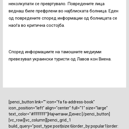
неколкупати се превртувало. Повредените лица
веднаш биле префрлени во најблиската болница. Еден
од повредените според информации од болницата се
наоѓа во критична состојба.
Според информациите на тамошните медиуми
превезувал украински туристи од Лавов кон Виена.
[penci_button link="" icon="fa fa-address-book"
icon_position="left" align="center" full="1" size="large"
text_color="#FFFFFF"]Најчитани Денес [/penci_button]
[vc_row][vc_column][penci_grid_1
build_query="post_type:post|size:6|order_by:popular1|order: