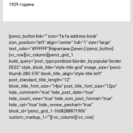
1929 година.
[penci_button link="" icon="fa fa-address-book"
icon_position="left" align="center" full="1" size="large"
text_color="#FFFFFF"]Најчитани Денес [/penci_button]
[vc_row][vc_column][penci_grid_1
build_query="post_type:post|size:6|order_by:popular1|order:
DESC" style_block_title="style-title-grid" image_size="penci-
thumb-280-376" block_title_align="style-title-left"
post_standard_title_length="12"
block_title_font_size="14px" post_title_font_size="12px"
hide_comment="true" hide_post_date="true"
hide_count_view="true" hide_icon_post_format="true"
hide_cat="true" hide_review_piechart="true"
block_id="penci_grid_1-1608288871906"
custom_markup_1=""][/vc_column][/vc_row]