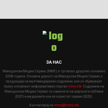
ЗА НАС
Македонски Медиа Сервис (ММС) е трговско друштво основано
2008 година. Основна дејност на Македоски Медиа Сервис е
продукција на мултимедијални содржини, кои се објавуваат
преку основниот информативен портал
mms.mk
. Содржини на
Македонски Медиа Сервис се наменети за широката публика
(B2P) и медиумите кои ќе користат сервис (B2B).
Контактирај не
mms@mms.mk