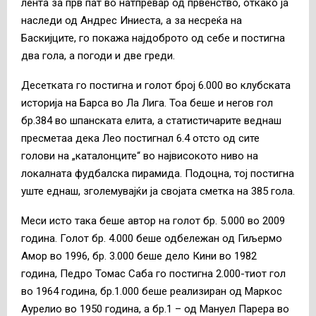
лента за прв пат во натпревар од првенство, откако ја
наследи од Андрес Иниеста, а за несреќа на
Баскијците, го покажа најдоброто од себе и постигна
два гола, а погоди и две греди.
Десетката го постигна и голот број 6.000 во клубската
историја на Барса во Ла Лига. Тоа беше и негов гол
бр.384 во шпанската елита, а статистичарите веднаш
пресметаа дека Лео постигнал 6.4 отсто од сите
голови на „каталонците“ во највисокото ниво на
локалната фудбалска пирамида. Подоцна, тој постигна
уште еднаш, зголемувајќи ја својата сметка на 385 гола.
Меси исто така беше автор на голот бр. 5.000 во 2009
година. Голот бр. 4.000 беше одбележан од Гиљермо
Амор во 1996, бр. 3.000 беше дело Кини во 1982
година, Педро Томас Саба го постигна 2.000-тиот гол
во 1964 година, бр.1.000 беше реализиран од Маркос
Аурелио во 1950 година, а бр.1 – од Мануел Парера во