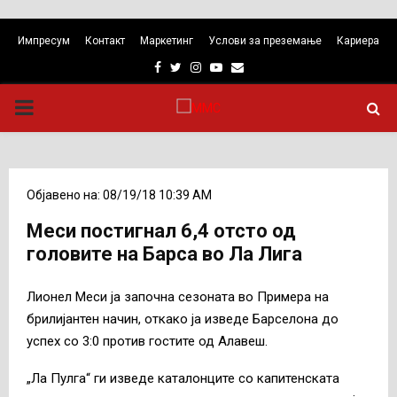
Импресум
Контакт
Маркетинг
Услови за преземање
Кариера
Facebook
Twitter
Instagram
Youtube
Email
PRIMARY
MENU
Објавено на: 08/19/18 10:39 AM
Меси постигнал 6,4 отсто од
головите на Барса во Ла Лига
Лионел Меси ја започна сезоната во Примера на
брилијантен начин, откако ја изведе Барселона до
успех со 3:0 против гостите од Алавеш.
„Ла Пулга“ ги изведе каталонците со капитенската