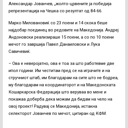
Александар Јованчев, „жолто-црвените ја победија
репрезентација на Чешка со резултат од 84-66.
Марко Миловановиќ со 23 поени и 14 скока беше
најдобар поединец во редовите на Македонија. Андреј
Андоновски реализираше 15 поени, а со по 10 поени
мечот го завршија Павел Данаиловски и Лука
Савичевиќ.
– Ова е неверојатно, ова е тоа за што работевме две
ипол години. Им честитам пред се на играчите и на
стручниот штаб, им благодарам на сите што не бодреа,
му благодарам на координаторот и на Македонската
Кошаркарска Федерација што веруваа во мене и
покажаа доберба дека можам да бидам на чело на
овој проект! Радувај се Македонија, истакна
селекторот Јованчев по мечот, цитиран од КФМ.