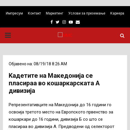
Импресум
Контакт
Маркетинг
Услови за преземање
Кариера
Facebook
Twitter
Instagram
Youtube
Email
PRIMARY
MENU
Објавено на: 08/19/18 8:26 AM
Kадетите на Македонија се
пласираа во кошаркарската А
дивизија
Репрезентативците на Македонија до 16 години го
освоија третото место на Европското првенство за
кошаркари до 16 години, дивизија Б со што се
пласираа во дивизија А. Предводени од селекторот