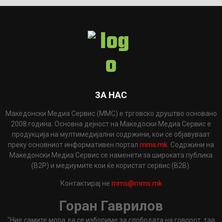
ЗА НАС
Македонски Медиа Сервис (ММС) е трговско друштво основано
2008 година. Основна дејност на Македоски Медиа Сервис е
продукција на мултимедијални содржини, кои се објавуваат
преку основниот информативен портал
mms.mk
. Содржини на
Македонски Медиа Сервис се наменети за широката публика
(B2P) и медиумите кои ќе користат сервис (B2B).
Контактирај не
mms@mms.mk
Горан Гаврилов
"Ние самите мора да се избориме за слободата на говорот, таа