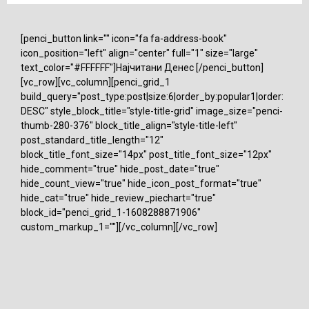
[penci_button link="" icon="fa fa-address-book"
icon_position="left" align="center" full="1" size="large"
text_color="#FFFFFF"]Најчитани Денес [/penci_button]
[vc_row][vc_column][penci_grid_1
build_query="post_type:post|size:6|order_by:popular1|order:
DESC" style_block_title="style-title-grid" image_size="penci-
thumb-280-376" block_title_align="style-title-left"
post_standard_title_length="12"
block_title_font_size="14px" post_title_font_size="12px"
hide_comment="true" hide_post_date="true"
hide_count_view="true" hide_icon_post_format="true"
hide_cat="true" hide_review_piechart="true"
block_id="penci_grid_1-1608288871906"
custom_markup_1=""][/vc_column][/vc_row]