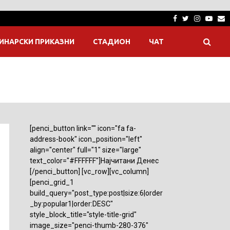
Facebook
Twitter
Instagra
Yout
E
ИНАРСКИ ПРИКАЗНИ
СТАДИОН
ЧАТ
[penci_button link="" icon="fa fa-
address-book" icon_position="left"
align="center" full="1" size="large"
text_color="#FFFFFF"]Најчитани Денес
[/penci_button] [vc_row][vc_column]
[penci_grid_1
build_query="post_type:post|size:6|order
_by:popular1|order:DESC"
style_block_title="style-title-grid"
image_size="penci-thumb-280-376"