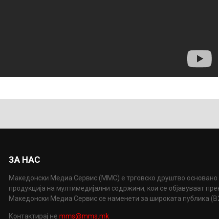
ЗА НАС
Македонски Медиа Сервис (ММС) е трговско друштво основано 
продукција на мултимедијални содржини, кои се објавуваат пр
Македонски Медиа Сервис се наменети за широката публика (B2P
Контактирај не
mms@mms.mk