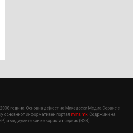
2008 година. Основна дејност на Македоски Медиа Сервис е
еку основниот информативен портал
mms.mk
. Содржини на
) и медиумите кои ќе користат сервис (B2B).