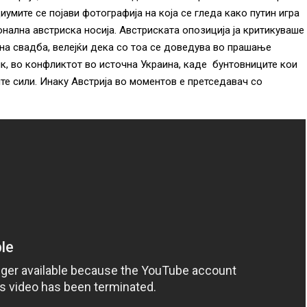
умите се појави фотографија на која се гледа како путин игра
онална австриска носија. Австриската опозиција ја критикуваше
 на свадба, велејќи дека со тоа се доведува во прашање
ик, во конфликтот во источна Украина, каде бунтовниците кои
те сили. Инаку Австрија во моментов е претседавач со