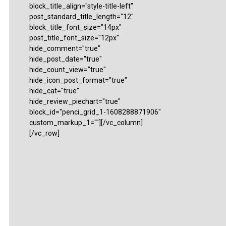
block_title_align="style-title-left"
post_standard_title_length="12"
block_title_font_size="14px"
post_title_font_size="12px"
hide_comment="true"
hide_post_date="true"
hide_count_view="true"
hide_icon_post_format="true"
hide_cat="true"
hide_review_piechart="true"
block_id="penci_grid_1-1608288871906"
custom_markup_1=""][/vc_column]
[/vc_row]