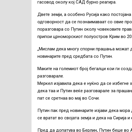
гасовод околу кој САД бурно реагира.
Двете земји, а особено Русија како постојан
одговорност да се познаимаваат со овие прое
поразговара со Путин околу човековите права
припои црноморскиот полуостров Крим во 20
„Мислам дека многу спорни прашања можат да 
новинарите пред средбата со Путин.
Маките на големиот број бегалци кои ги созд
разговарале.
Меркел изјавила дека е нуќно да се избегне 
дека таа и Путин веќе разговарале за праша
пат се сретнаа во мај во Сочи.
Путин пак пред новинарите изјави дека мора 
се вратат во својата земја и дека на Сирија 
Пред да допатува во Берлин, Путин беше во А