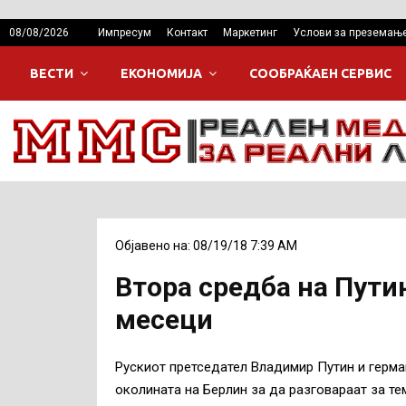
08/08/2026
Импресум
Контакт
Маркетинг
Услови за преземањ
ВЕСТИ
ЕКОНОМИЈА
СООБРАЌАЕН СЕРВИС
Објавено на: 08/19/18 7:39 AM
Втора средба на Путин
месеци
Рускиот претседател Владимир Путин и герма
околината на Берлин за да разговараат за те