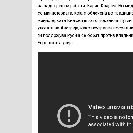
за надворешни работи, Карин Кнајсел. Во меди
со министерката, која е облечена во традици
министерката Кнајсел што го поканила Путин
улогата на Австрија, како неутрален посредн
ги поддржува Русија се борат против владини
Европската унија.