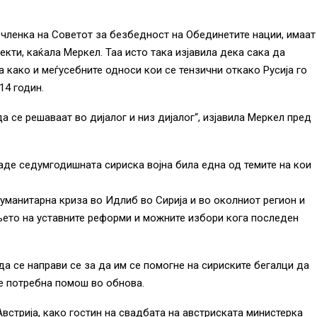
а членка на Советот за безбедност на Обединетите нации, имаат
кти, каќала Меркел. Таа исто така изјавила дека сака да
 како и меѓусебните односи кои се тензични откако Русија го
14 годин.
се решаваат во дијалог и низ дијалог“, изјавила Меркел пред
аде седумгодишната сириска војна била една од темите на кои
хуманитарна криза во Идлиб во Сирија и во околниот регион и
њето на уставните реформи и можните избори кога последен
да се направи се за да им се помогне на сириските бегалци да
и е потребна помош во обнова.
встрија, како гостин на свадбата на австриската министерка