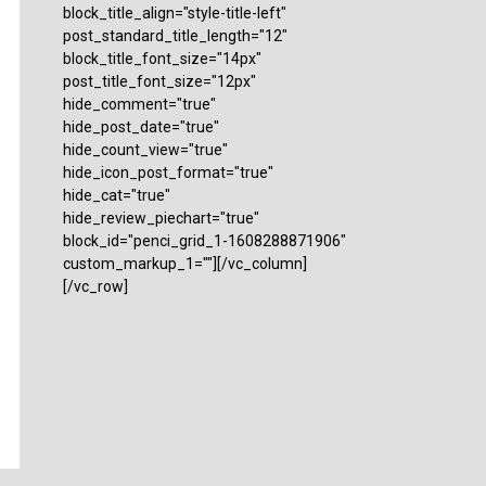
block_title_align="style-title-left"
post_standard_title_length="12"
block_title_font_size="14px"
post_title_font_size="12px"
hide_comment="true"
hide_post_date="true"
hide_count_view="true"
hide_icon_post_format="true"
hide_cat="true"
hide_review_piechart="true"
block_id="penci_grid_1-1608288871906"
custom_markup_1=""][/vc_column]
[/vc_row]