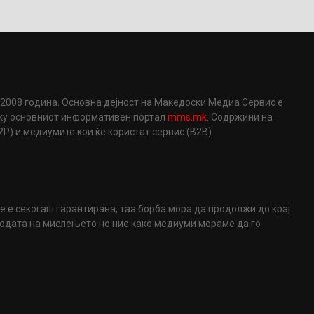
2008 година. Основна дејност на Македоски Медиа Сервис е
еку основниот информативен портал
mms.mk
. Содржини на
) и медиумите кои ќе користат сервис (B2B).
не е секогаш гарантирана, таа борба мора да продолжи до крај.
ободата на мислењето но ние како медиуми мораме да го