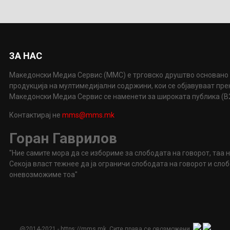
ЗА НАС
Македонски Медиа Сервис (ММС) е трговско друштво основано 
продукција на мултимедијални содржини, кои се објавуваат пр
Македонски Медиа Сервис се наменети за широката публика (B2P
Контактирај не
mms@mms.mk
Горан Гаврилов
"Ние самите мора да се избориме за слободата на говорот, таа 
Секоја власт тежнее да ја ограничи слободата на говорот и сл
оневозможиме тоа"
@2014-2021 - https://mms.mk. Сите права се овозможени.