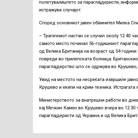
полетувалиштето за параглајдеристи, информ
истражува случајот.
Според основниот јавен обвинител Милка Спир
– Трагичниот настан се случил околу 12.40 ч
самото место починал 56-годишниот параглајд
од Велика Британија на возраст од 54 години
повреди во прилепската болница. Британскио
параглајдерство што се одржува во Крушево,
Увид на местото на несреќата извршиле јавн
Крушево и екипи на крим-техника. Истрагата е
Министерството за внатрешни работи во днев
кај Мечкин Камен во Крушево вчера во 12.30
параглајдеристи од Украина и од Велика Брита