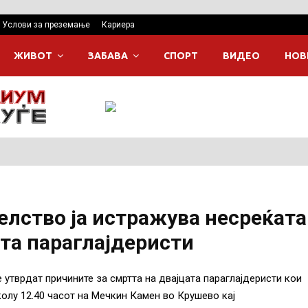
Услови за преземање
Кариера
ЖИВОТ
ЗАБАВА
СПОРТ
ВИДЕО
НОВ
лство ја истражува несреќата
ата параглајдеристи
 утврдат причините за смртта на двајцата параглајдеристи кои
колу 12.40 часот на Мечкин Камен во Крушево кај