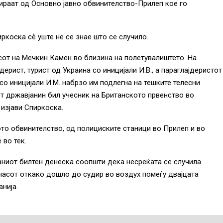
ираат од Основно јавно обвинителство-Прилеп кое го
коска сѐ уште не се знае што се случило.
асот на Мечкин Камен во близина на полетувалиштето. На
ерист, турист од Украина со иницијали И.В., а параглајдеристот
 со иницијали И.М. набрзо им подлегна на тешките телесни
т државјанин бил учесник на Британското првенство во
 изјави Спиркоска.
ото обвинителство, од полициските станици во Прилеп и во
 во тек.
ниот билтен денеска соопшти дека несреќата се случила
 часот откако дошло до судир во воздух помеѓу двајцата
нија.