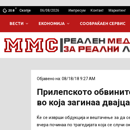
C
Скопје
06/08/2026
Импресум
Контакт
Маркетинг
20.8
ВЕСТИ
ЕКОНОМИЈА
СООБРАЌАЕН СЕРВИС
Објавено на: 08/18/18 9:27 AM
Прилепското обвините
во која загинаа двајц
Ќе се изврши обдукција и вештачење за да се
вчера починаа по трагедијата која се случи о