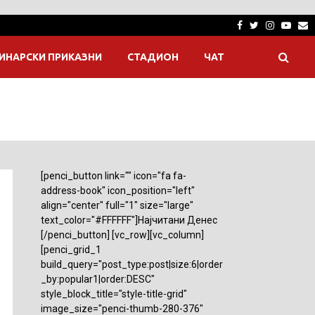
Facebook
Twitter
Instagra
Yout
E
ИНАРСКИ ПРИКАЗНИ
СТАДИОН
ЧАТ
[penci_button link="" icon="fa fa-
address-book" icon_position="left"
align="center" full="1" size="large"
text_color="#FFFFFF"]Најчитани Денес
[/penci_button] [vc_row][vc_column]
[penci_grid_1
build_query="post_type:post|size:6|order
_by:popular1|order:DESC"
style_block_title="style-title-grid"
image_size="penci-thumb-280-376"