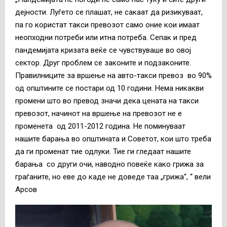
дејности. Луѓето се плашат, не сакаат да ризикуваат,
па го користат такси превозот само оние кои имаат
неопходни потреби или итна потреба. Сепак и пред
пандемијата кризата веќе се чувствуваше во овој
сектор. Друг проблем се законите и подзаконите.
Правилниците за вршење на авто-такси превоз во 90%
од општините се постари од 10 години. Нема никакви
промени што во превод значи дека цената на такси
превозот, начинот на вршење на превозот не е
променета од 2011-2012 година. Не поминуваат
нашите барања во општината и Советот, кои што треба
да ги променат тие одлуки. Тие ги гледаат нашите
барања со други очи, наводно повеќе како грижа за
граѓаните, но еве до каде не доведе таа „грижа“, “ вели
Арсов