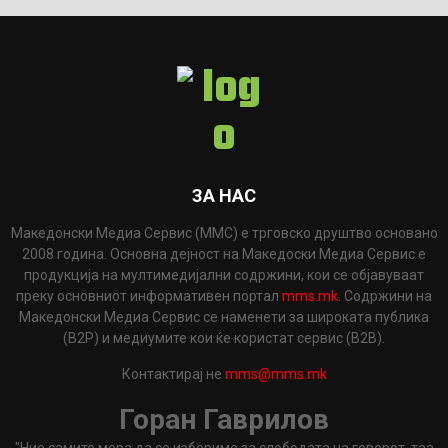
ЗА НАС
Македонски Медиа Сервис (ММС) е трговско друштво основано
2008 година. Основна дејност на Македоски Медиа Сервис е
продукција на мултимедијални содржини, кои се објавуваат
преку основниот информативен портал
mms.mk
. Содржини на
Македонски Медиа Сервис се наменети за широката публика
(B2P) и медиумите кои ќе користат сервис (B2B).
Контактирај не
mms@mms.mk
Горан Гаврилов
"Ние самите мора да се избориме за слободата на говорот, таа