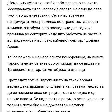
„Нема ниту луѓе кои што би работеле како таксисти.
Иселувањата си го направија своето, не само во оваа
туку и во другите гранки. Сега и во време на
пандемијата, многу заминаа во странство, да возат
камиони, автобуси, а во последните две години,
преминаа во секторите каде што работата не застана,
во градежниот и во прехрамбениот сектор, “ додава
Арсов.
Тој се пожали и на нелојалната конкуренција, на дивите
таксисти не им се знае бројот, можат да се видат кај
Трговскиот центар, кај Автобуската станица.
Претседателот на Здружението на такси возачи
верува дека држават, општините ќе преземат нешто за
да се надмине оваа ситуација, тоа го очекува и од
новите власти. Се надеваат на разумно решение, зошто
тоа им е потребно и на државата и на такси
компаниите, а особено на граѓаните.