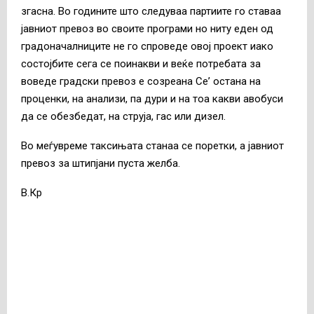
згасна. Во годините што следуваа партиите го ставаа
јавниот превоз во своите програми но ниту еден од
градоначалниците не го спроведе овој проект иако
состојбите сега се поинакви и веќе потребата за
воведе градски превоз е созреана Се’ остана на
проценки, на анализи, па дури и на тоа какви авобуси
да се обезбедат, на струја, гас или дизел.
Во меѓувреме таксињата станаа се поретки, а јавниот
превоз за штипјани пуста желба.
В.Кр