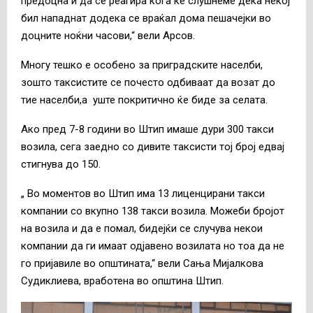
предоцна и да се реагира кога ќе слушнеме дека некој
бил нападнат додека се враќал дома пешачејки во
доцните ноќни часови,“ вели Арсов.
Многу тешко е особено за приградските населби,
зошто таксистите се почесто одбиваат да возат до
тие населби,а уште покритично ќе биде за селата.
Ако пред 7-8 години во Штип имаше дури 300 такси
возила, сега заедно со дивите таксисти тој број едвај
стигнува до 150.
„ Во моментов во Штип има 13 лиценцирани такси
компании со вкупно 138 такси возила. Можеби бројот
на возила и да е помал, бидејќи се случува некои
компании да ги имаат одјавено возилата но тоа да не
го пријавиле во општината,“ вели Сања Мијалкова
Судиклиева, вработена во општина Штип.