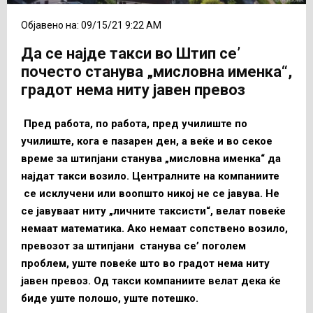
Објавено на: 09/15/21 9:22 AM
Да се најде такси во Штип се’
почесто станува „мисловна именка“,
градот нема ниту јавен превоз
Пред работа, по работа, пред училиште по
училиште, кога е пазарен ден, а веќе и во секое
време за штипјани станува „мисловна именка“ да
најдат такси возило. Централните на компаниите
се исклучени или воопшто никој не се јавува. Не
се јавуваат ниту „личните таксисти“, велат повеќе
немаат математика. Ако немаат сопствено возило,
превозот за штипјани станува се’ поголем
проблем, уште повеќе што во градот нема ниту
јавен превоз. Од такси компаниите велат дека ќе
биде уште полошо, уште потешко.