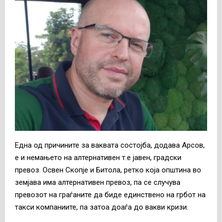
Една од причините за ваквата состојба, додава Арсов,
е и немањето на алтернативен т.е јавен, градски
превоз. Освен Скопје и Битола, ретко која општина во
земјава има алтернативен превоз, па се случува
превозот на граѓаните да биде единствено на грбот на
такси компаниите, па затоа доаѓа до вакви кризи.