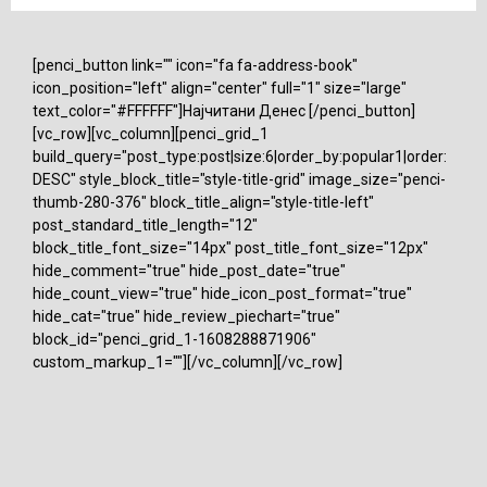
[penci_button link="" icon="fa fa-address-book"
icon_position="left" align="center" full="1" size="large"
text_color="#FFFFFF"]Најчитани Денес [/penci_button]
[vc_row][vc_column][penci_grid_1
build_query="post_type:post|size:6|order_by:popular1|order:
DESC" style_block_title="style-title-grid" image_size="penci-
thumb-280-376" block_title_align="style-title-left"
post_standard_title_length="12"
block_title_font_size="14px" post_title_font_size="12px"
hide_comment="true" hide_post_date="true"
hide_count_view="true" hide_icon_post_format="true"
hide_cat="true" hide_review_piechart="true"
block_id="penci_grid_1-1608288871906"
custom_markup_1=""][/vc_column][/vc_row]