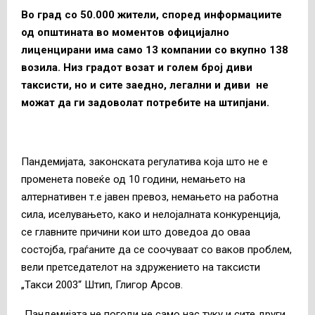
Во град со 50.000 жители, според информациите
од општината во моментов официјално
лиценцирани има само 13 компании со вкупно 138
возила. Низ градот возат и голем број диви
таксисти, но и сите заедно, легални и диви не
можат да ги задоволат потребите на штипјани.
Пандемијата, законската регулатива која што не е
променета повеќе од 10 години, немањето на
алтернативен т.е јавен превоз, немањето на работна
сила, иселувањето, како и нелојалната конкуренција,
се главните причини кои што доведоа до оваа
состојба, граѓаните да се соочуваат со ваков проблем,
вели претседателот на здружението на таксисти
„Такси 2003“ Штип, Глигор Арсов.
„Пандемијата не погоди не само нас туку и сите други