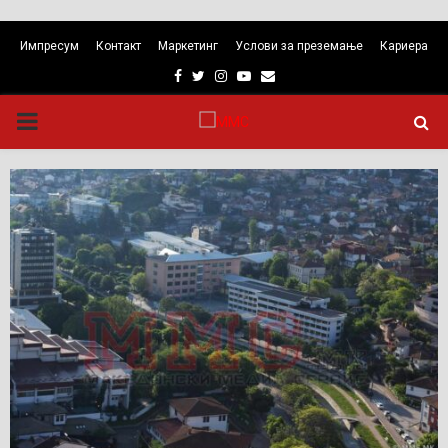
Импресум
Контакт
Маркетинг
Услови за преземање
Кариера
Facebook
Twitter
Instagram
Youtube
Email
PRIMARY
MENU