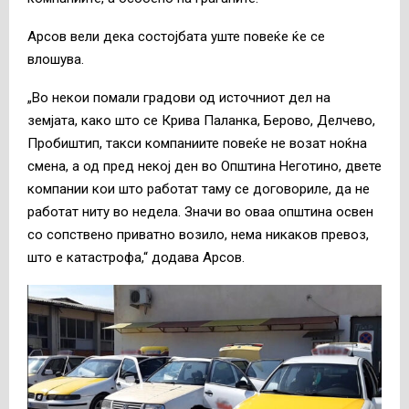
Арсов вели дека состојбата уште повеќе ќе се
влошува.
„Во некои помали градови од источниот дел на
земјата, како што се Крива Паланка, Берово, Делчево,
Пробиштип, такси компаниите повеќе не возат ноќна
смена, а од пред некој ден во Општина Неготино, двете
компании кои што работат таму се договориле, да не
работат ниту во недела. Значи во оваа општина освен
со сопствено приватно возило, нема никаков превоз,
што е катастрофа,“ додава Арсов.