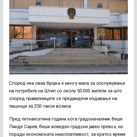
Според неа оваа бројка е многу мала за опслужување
на потребите на Штип со околу 50.000 жители за што
според правилниците се предвидени издавање на
лиценци за 250 такси возила.
Пред петнаесетина години кога градоначалник беше
Панде Сарев, беше воведен градски јавен превоз, но
поради економската неисплатливост, за кратко време