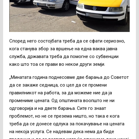
Според него состојбата треба да се сфати сериозно,
кога станува збор за вршење на една ваква јавна
служба, државата треба да помогне со субвенции
како што тоа се прави во некои други земји.
„Минатата година поднесовме две барања до Советот
да се закаже седница, со цел да се промени
правилникот на работа, за да можеме ние да ја
промениме цената. Од општината воопшто не ни
одговорија и на двете барања. Сите го знаат
проблемот, но не се презема ништо, но така е кога
треба да се донесе одлука за покачување на цената
на некоја услуга. Се надевам дека нема да биде